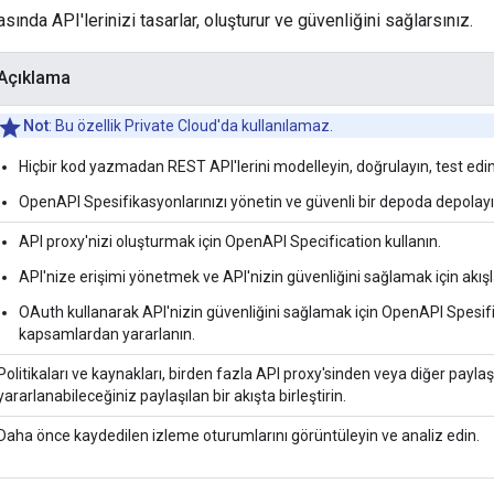
ında API'lerinizi tasarlar, oluşturur ve güvenliğini sağlarsınız.
Açıklama
Not
: Bu özellik Private Cloud'da kullanılamaz.
Hiçbir kod yazmadan REST API'lerini modelleyin, doğrulayın, test edin
OpenAPI Spesifikasyonlarınızı yönetin ve güvenli bir depoda depolayı
API proxy'nizi oluşturmak için OpenAPI Specification kullanın.
API'nize erişimi yönetmek ve API'nizin güvenliğini sağlamak için akışla
OAuth kullanarak API'nizin güvenliğini sağlamak için OpenAPI Spes
kapsamlardan yararlanın.
Politikaları ve kaynakları, birden fazla API proxy'sinden veya diğer paylaş
yararlanabileceğiniz paylaşılan bir akışta birleştirin.
Daha önce kaydedilen izleme oturumlarını görüntüleyin ve analiz edin.