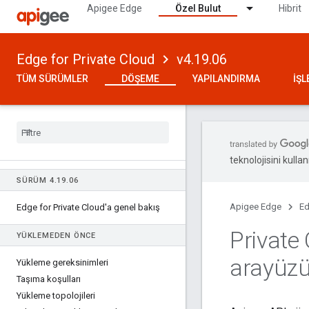
Apigee Edge
Özel Bulut
Hibrit
Edge for Private Cloud
v4.19.06
TÜM SÜRÜMLER
DÖŞEME
YAPILANDIRMA
İŞ
teknolojisini kullan
SÜRÜM 4
.
19
.
06
Apigee Edge
Ed
Edge for Private Cloud'a genel bakış
Private 
YÜKLEMEDEN ÖNCE
arayüz
Yükleme gereksinimleri
Taşıma koşulları
Yükleme topolojileri