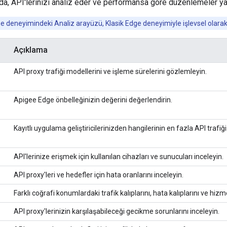
a, API'lerinizi analiz eder ve performansa göre düzenlemeler ya
 deneyimindeki Analiz arayüzü, Klasik Edge deneyimiyle işlevsel olarak 
Açıklama
API proxy trafiği modellerini ve işleme sürelerini gözlemleyin.
Apigee Edge önbelleğinizin değerini değerlendirin.
Kayıtlı uygulama geliştiricilerinizden hangilerinin en fazla API trafiğ
API'lerinize erişmek için kullanılan cihazları ve sunucuları inceleyin.
API proxy'leri ve hedefler için hata oranlarını inceleyin.
Farklı coğrafi konumlardaki trafik kalıplarını, hata kalıplarını ve hizme
API proxy'lerinizin karşılaşabileceği gecikme sorunlarını inceleyin.