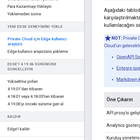
Para Kazanmayı Yükleyin
Aşağıdaki tablod
Yüklemeden sonra
karşılaştırılma
kullanılacağını s
YENI EDGE DENEYIMINI YÜKLE
NOT:
Private C
Private Cloud için Edge kullanıcı
arayüzü
Cloud'un gelecektek
Edge kullanıcı arayüzünü yükleme
OpenAPI Spe
EDGE'I 4
.
19
.
06 SÜRÜMÜNE
Entegre spe
GÜNCELLEYIN
Markdown kul
Yükseltme yolları
4
.
19
.
01'den itibaren
4
.
18
.
01 veya 4
.
18
.
05'ten itibaren
Öne Çıkarın
4
.
19
.
06'yı önceki sürüme geri al
API proxy'si geli
KALDIR
Analytics gösterg
Edge'i kaldır
Kuruluş yönetimi