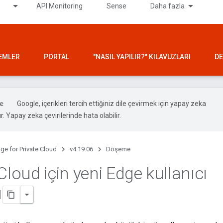
API Monitoring
Sense
Daha fazla
LEMLER
PORTAL
"NASIL YAPILIR?" KILAVUZLARI
DE
Google, içerikleri tercih ettiğiniz dile çevirmek için yapay zeka
ır. Yapay zeka çevirilerinde hata olabilir.
ge for Private Cloud
v4.19.06
Döşeme
Cloud için yeni Edge kullanıcı
ü