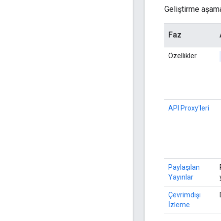
Geliştirme aşamas
Faz
Özellikler
API Proxy'leri
Paylaşılan
Yayınlar
Çevrimdışı
İzleme