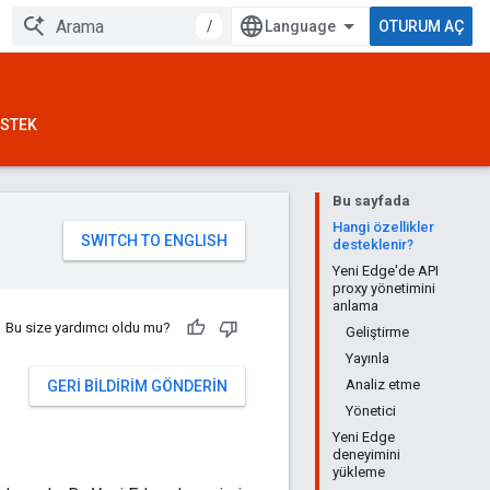
/
OTURUM AÇ
STEK
Bu sayfada
Hangi özellikler
desteklenir?
Yeni Edge'de API
proxy yönetimini
anlama
Bu size yardımcı oldu mu?
Geliştirme
Yayınla
Analiz etme
GERI BILDIRIM GÖNDERIN
Yönetici
Yeni Edge
deneyimini
yükleme