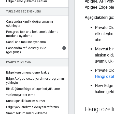
Apigee, API yöne
Edge demo yükleme şartları
Apigee Edge plat
YÜKLEME SEÇENEKLERI
Aşağıdakileri gö
Cassandra kimlik doğrulamasını
etkinleştir
Private Cl
Postgres için ana bekleme bekleme
etkinleştir
moduna ayarlama
atın.
Sanal ana makine ayarlama
Cassandra rafı desteği ekle
Mevcut bir
(gelişmiş)
alışkın ol
uyumluluk 
EDGE'I YÜKLEYIN
Private Cl
Edge kurulumuna genel bakış
Hangi özel
Edge Apigee-setup yardımcı programını
yükleyin
New Edge d
Bir düğüme Edge bileşenleri yükleme
haline gel
Yüklemeyi test etme
Kuruluşun ilk katılım süreci
Edge yapılandırma dosyası referansı
Hangi özell
Smart
Dokümanlar'ı yükleme