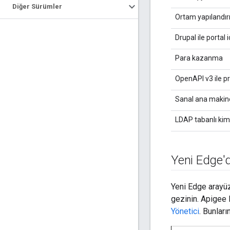
Diğer Sürümler
Ortam yapılandı
Drupal ile portal 
Para kazanma
OpenAPI v3 ile p
Sanal ana makine
LDAP tabanlı kim
Yeni Edge'
Yeni Edge arayü
gezinin. Apigee 
Yönetici
. Bunları