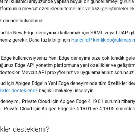
timi kullanıcı arayüzünde yapılan büyük bir güncellemeyi gururla
formunun mevcut özelliklerini temel alır ve bazı geliştirmeler ekl
z önünde bulundurun:
oud'da New Edge deneyimini kullanmak için SAML veya LDAP gibi h
meniz gerekir. Daha fazla bilgi için
Harici IdP kimlik doğrulaması
 Edge kullanıcısıysanız Yeni Edge deneyimi size çok tanıdık gele
duğunuz Edge API yönetim platformuna yeni özellikler ve geliştirm
destekler. Mevcut API proxy'leriniz ve uygulamalarınız sorunsuz 
oud için Apigee Edge'in Yeni Edge deneyiminde tüm özellikler dest
likler desteklenir?
başlıklı makaleyi inceleyin.
eneyimi, Private Cloud için Apigee Edge 4.19.01 sürümü itibarıy
di. Private Cloud için Apigee Edge'de 4.18.01 ve 4.18.05 sürümler
ikler desteklenir?