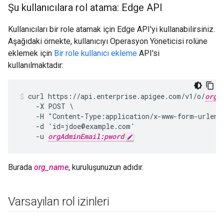
Şu kullanıcılara rol atama: Edge API
Kullanıcıları bir role atamak için Edge API'yi kullanabilirsiniz.
Aşağıdaki örnekte, kullanıcıyı Operasyon Yöneticisi rolüne
eklemek için
Bir role kullanıcı ekleme
API'si
kullanılmaktadır:
curl https://api.enterprise.apigee.com/v1/o/
org_
    -X POST \

    -H "Content-Type:application/x-www-form-urlenco
    -d 'id=jdoe@example.com'

    -u 
orgAdminEmail:pword
Burada
org_name
, kuruluşunuzun adıdır.
Varsayılan rol izinleri