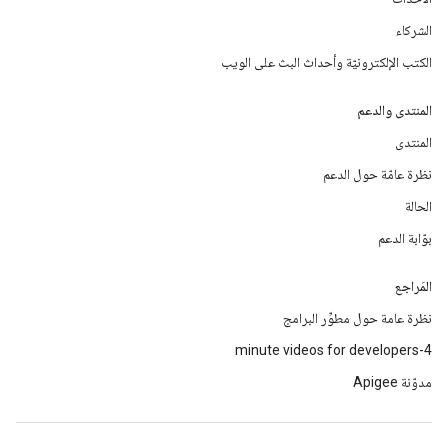
الشركاء
الكتب الإلكترونيّة وأحداث البث على الويب
المنتدى والدعم
المنتدى
نظرة عامّة حول الدعم
الحالة
بوّابة الدعم
المَراجع
نظرة عامة حول مطوِّر البرامج
4-minute videos for developers
مدوّنة Apigee