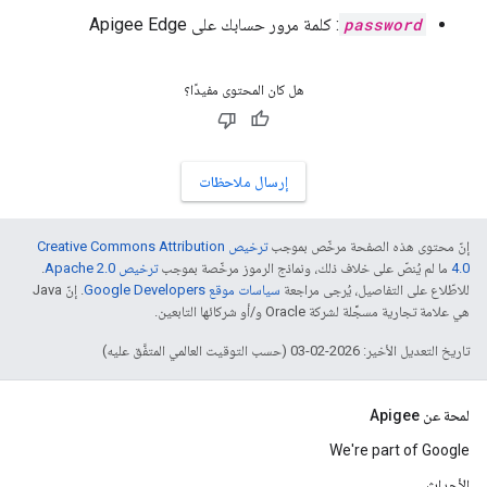
password
: كلمة مرور حسابك على Apigee Edge
هل كان المحتوى مفيدًا؟
إرسال ملاحظات
إنّ محتوى هذه الصفحة مرخّص بموجب
ترخيص Creative Commons Attribution
4.0‏
ما لم يُنصّ على خلاف ذلك، ونماذج الرموز مرخّصة بموجب
ترخيص Apache 2.0‏
.
للاطّلاع على التفاصيل، يُرجى مراجعة
سياسات موقع Google Developers‏
. إنّ Java
هي علامة تجارية مسجَّلة لشركة Oracle و/أو شركائها التابعين.
تاريخ التعديل الأخير: 2026-02-03 (حسب التوقيت العالمي المتفَّق عليه)
لمحة عن Apigee
We're part of Google
الأحداث