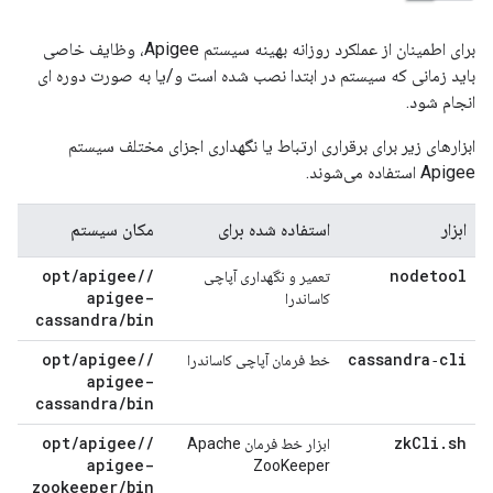
برای اطمینان از عملکرد روزانه بهینه سیستم Apigee، وظایف خاصی
باید زمانی که سیستم در ابتدا نصب شده است و/یا به صورت دوره ای
انجام شود.
ابزارهای زیر برای برقراری ارتباط یا نگهداری اجزای مختلف سیستم
Apigee استفاده می‌شوند.
ابزار
استفاده شده برای
مکان سیستم
opt
/
apigee
/
/
nodetool
تعمیر و نگهداری آپاچی
apigee-
کاساندرا
cassandra
/
bin
opt
/
apigee
/
/
cassandra‑cli
خط فرمان آپاچی کاساندرا
apigee-
cassandra
/
bin
opt
/
apigee
/
/
zk
Cli
.
sh
ابزار خط فرمان Apache
apigee-
ZooKeeper
zookeeper
/
bin