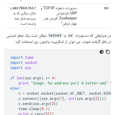
usr
/
bin
/
nc
/
nc
دستورات دلخواه TCP/IP و
یا
UDP. فراخوانی
مکان دیگری که به
ZooKeeper "فرمان های
سیستم عامل شما
چهار حرفی"
وابسته است
در شرایطی که دستورات
nc
یا
telnet
ممکن است یک خطر امنیتی
در نظر گرفته شوند، می توان از اسکریپت پایتون زیر استفاده کرد:
import
time
import
socket
import
sys
if
len
(
sys
.
argv
)
 <> 
4
:
print
"Usage: 
%s
 address port 4-letter-cmd"
%
else
:
c
=
socket
.
socket
(
socket
.
AF_INET
,
socket
.
SOCK_
c
.
connect
((
sys
.
argv
[
1
],
int
(
sys
.
argv
[
2
])))
c
.
send
(
sys
.
argv
[
3
])
time
.
sleep
(
0.1
)
print
c
.
recv
(
512
)