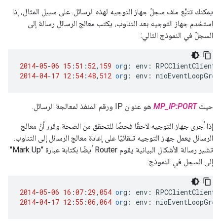
يمكنك تتبُّع ملف سجلّ جهاز التوجيه لهذه الرسائل. على سبيل المثال، إذا
استخدم جهاز التوجيه بعد التناوب، يكتب معالج الرسائل رسالة إلى
السجلّ في النموذج التالي:
2014
-
05
-
06
15
:
51
:
52
,
159
or
g
:
env
:
RPCClientClientP
2014
-
04
-
17
12
:
54
:
48
,
512
or
g
:
env
:
nioEventLoopGrou
حيث
MP_IP:PORT
هو عنوان IP ورقم المنفذ لمعالجة الرسائل.
إذا أجرى جهاز التوجيه لاحقًا فحصًا للتحقق من الصحة وقرر أنّ معالج
الرسائل يعمل جهاز التوجيه تلقائيًا على إعادة معالج الرسائل إلى التناوب.
تشير رسالة الأشكال البيانية يقوم Router أيضًا بكتابة عبارة "Mark Up"
إلى السجل في النموذج:
2014
-
05
-
06
16
:
07
:
29
,
054
or
g
:
env
:
RPCClientClientP
2014
-
04
-
17
12
:
55
:
06
,
064
or
g
:
env
:
nioEventLoopGrou