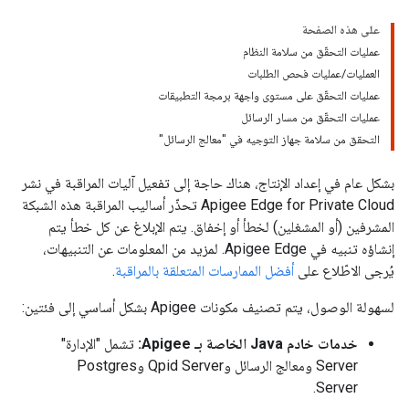
على هذه الصفحة
عمليات التحقّق من سلامة النظام
العمليات/عمليات فحص الطلبات
عمليات التحقّق على مستوى واجهة برمجة التطبيقات
عمليات التحقّق من مسار الرسائل
التحقق من سلامة جهاز التوجيه في "معالج الرسائل"
بشكل عام في إعداد الإنتاج، هناك حاجة إلى تفعيل آليات المراقبة في نشر
Apigee Edge for Private Cloud تحذّر أساليب المراقبة هذه الشبكة
المشرفين (أو المشغلين) لخطأ أو إخفاق. يتم الإبلاغ عن كل خطأ يتم
إنشاؤه تنبيه في Apigee Edge. لمزيد من المعلومات عن التنبيهات،
يُرجى الاطّلاع على
أفضل الممارسات المتعلقة بالمراقبة
.
لسهولة الوصول، يتم تصنيف مكونات Apigee بشكل أساسي إلى فئتين:
خدمات خادم Java الخاصة بـ Apigee:
تشمل "الإدارة"
Server ومعالج الرسائل وQpid Server وPostgres
Server.