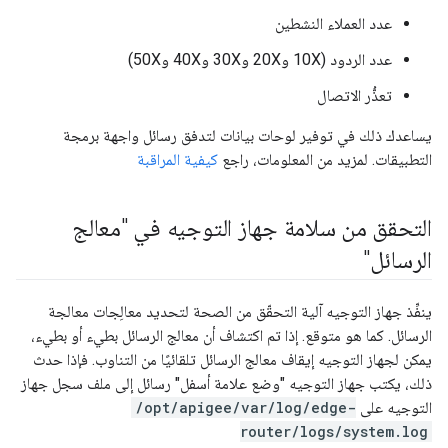
عدد العملاء النشطين
عدد الردود (10X و20X و30X و40X و50X)
تعذُّر الاتصال
يساعدك ذلك في توفير لوحات بيانات لتدفق رسائل واجهة برمجة
التطبيقات. لمزيد من المعلومات، راجع
كيفية المراقبة
التحقق من سلامة جهاز التوجيه في "معالج
الرسائل"
ينفِّذ جهاز التوجيه آلية التحقّق من الصحة لتحديد معالِجات معالجة
الرسائل. كما هو متوقع. إذا تم اكتشاف أن معالج الرسائل بطيء أو بطيء،
يمكن لجهاز التوجيه إيقاف معالج الرسائل تلقائيًا من التناوب. فإذا حدث
ذلك، يكتب جهاز التوجيه "وضع علامة أسفل" رسائل إلى ملف سجل جهاز
التوجيه على
/opt/apigee/var/log/edge-
router/logs/system.log