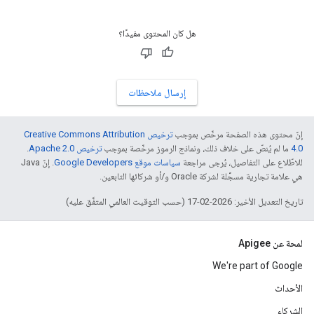
هل كان المحتوى مفيدًا؟
إرسال ملاحظات
إنّ محتوى هذه الصفحة مرخّص بموجب
ترخيص Creative Commons Attribution
4.0‏
ما لم يُنصّ على خلاف ذلك، ونماذج الرموز مرخّصة بموجب
ترخيص Apache 2.0‏
.
للاطّلاع على التفاصيل، يُرجى مراجعة
سياسات موقع Google Developers‏
. إنّ Java
هي علامة تجارية مسجَّلة لشركة Oracle و/أو شركائها التابعين.
تاريخ التعديل الأخير: 2026-02-17 (حسب التوقيت العالمي المتفَّق عليه)
لمحة عن Apigee
We're part of Google
الأحداث
الشركاء