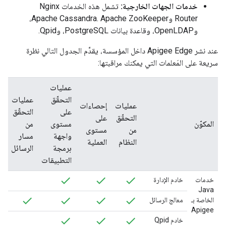
خدمات الجهات الخارجية:
تشمل هذه الخدمات Nginx
Router وApache Cassandra. Apache ZooKeeper،
وOpenLDAP، وقاعدة بيانات PostgreSQL، وQpid.
عند نشر Apigee Edge داخل المؤسسة، يقدِّم الجدول التالي نظرة
سريعة على المَعلمات التي يمكنك مراقبتها:
عمليات
التحقّق
عمليات
عمليات
إحصاءات
على
التحقّق
التحقّق
على
ا
المكوّن
مستوى
من
من
مستوى
با
واجهة
مسار
النظام
العملية
برمجة
الرسائل
التطبيقات
خدمات
خادم الإدارة
Java
الخاصة بـ
معالج الرسائل
Apigee
خادم Qpid