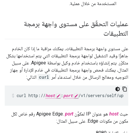
المستخدمة من خلال عملية.
عمليات التحقّق على مستوى واجهة برمجة
التطبيقات
على مستوى واجهة برمجة التطبيقات، يمكنك مراقبة ما إذا كان الخادم
جاهزًا وقيد التشغيل لواجهة برمجة التطبيقات التي يتم استخدامها بشكل
متكرّر. يتم إنشاؤه باستخدام خادم وكيل بواسطة Apigee. على سبيل
المثال، يمكنك فحص واجهة برمجة التطبيقات في خادم الإدارة أو جهاز
التوجيه ومعالج الرسائل من خلال استدعاء أمر
curl
التالي:
curl http://
host
:
port
/v1/servers/self/up
حيث
host
هو عنوان IP لمكوِّن Apigee Edge.
port
رقم خاص لكل
مكون من مكونات Edge. على سبيل المثال:
خادم الإدارة: 8080