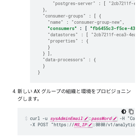
"postgres-server"
:
[
"2cb7211f-ec
},
"consumer-groups"
:
[
{
"name"
:
"consumer-group-new"
,
"consumers"
:
[
"fb6455c3-f5ce-433
"datastores"
:
[
"2cb7211f-eca3-4eaf
"properties"
:
{
}
}
],
"data-processors"
:
{
}
}
新しい AX グループの組織と環境をプロビジョニン
グします。
curl -u 
sysAdminEmail
:
passWord
 -H "Cont
  -X POST "https://
MS_IP
:8080/v1/analytics