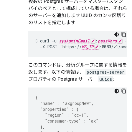
複数の Postgres サーバーをマスター/スタン
バイのペアとして構成している場合は、それら
のサーバーを追加します UUID のカンマ区切り
のリストを指定します
curl -u 
sysAdminEmail
:
passWord
 -H 
  -X POST 'https://
MS_IP
:8080/v1/anal
このコマンドは、分析グループに関する情報を
返します。以下の情報は、
postgres-server
プロパティの Postgres サーバー
uuids
:
{
"name"
:
"axgroupNew"
,
"properties"
:
{
"region"
:
"dc-1"
,
"consumer-type"
:
"ax"
},