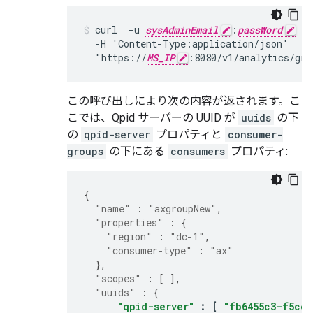
curl  -u 
sysAdminEmail
:
passWord
 -X
  -H 'Content-Type:application/json'

  "https://
MS_IP
:8080/v1/analytics/gro
この呼び出しにより次の内容が返されます。こ
こでは、Qpid サーバーの UUID が
uuids
の下
の
qpid-server
プロパティと
consumer-
groups
の下にある
consumers
プロパティ:
{
"name"
:
"axgroupNew"
,
"properties"
:
{
"region"
:
"dc-1"
,
"consumer-type"
:
"ax"
},
"scopes"
:
[
],
"uuids"
:
{
"qpid-server"
:
[
"fb6455c3-f5ce-