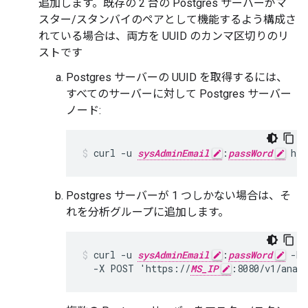
追加します。既存の 2 台の Postgres サーバーがマ
スター/スタンバイのペアとして機能するよう構成さ
れている場合は、両方を UUID のカンマ区切りのリ
ストです
Postgres サーバーの UUID を取得するには、
すべてのサーバーに対して Postgres サーバー
ノード:
curl -u 
sysAdminEmail
:
passWord
 htt
Postgres サーバーが 1 つしかない場合は、そ
れを分析グループに追加します。
curl -u 
sysAdminEmail
:
passWord
 -H 
  -X POST 'https://
MS_IP
:8080/v1/anal