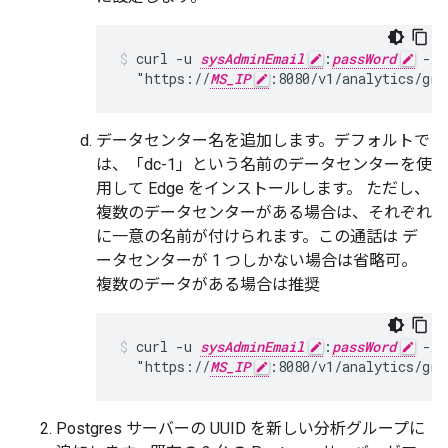
curl -u 
sysAdminEmail
:
passWord
 -X 
  "https://
MS_IP
:8080/v1/analytics/gro
データセンター名を追加します。デフォルトで
は、「dc-1」という名前のデータセンターを使
用して Edge をインストールします。 ただし、
複数のデータセンターがある場合は、それぞれ
に一意の名前が付けられます。この通話は デ
ータセンターが 1 つしかない場合は省略可。
複数のデータがある場合は推奨
curl -u 
sysAdminEmail
:
passWord
 -X 
  "https://
MS_IP
:8080/v1/analytics/gro
Postgres サーバーの UUID を新しい分析グループに