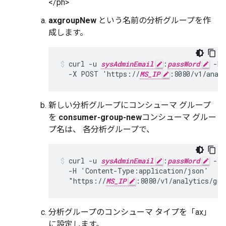
</ph>
axgroupNew
という名前の分析グループを作
成します。
curl -u 
sysAdminEmail
:
passWord
 -H 
  -X POST 'https://
MS_IP
:8080/v1/anal
新しい分析グループにコンシューマ グループ
を
consumer-group-new
コンシューマ グルー
プ名は、 各分析グループで、
curl -u 
sysAdminEmail
:
passWord
 -X 
  -H 'Content-Type:application/json'

  "https://
MS_IP
:8080/v1/analytics/gro
分析グループのコンシューマ タイプを「ax」
に設定します。