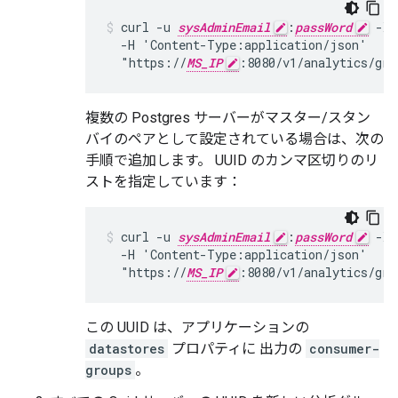
curl -u 
sysAdminEmail
:
passWord
 -X 
  -H 'Content-Type:application/json'

  "https://
MS_IP
:8080/v1/analytics/gro
複数の Postgres サーバーがマスター/スタン
バイのペアとして設定されている場合は、次の
手順で追加します。 UUID のカンマ区切りのリ
ストを指定しています：
curl -u 
sysAdminEmail
:
passWord
 -X 
  -H 'Content-Type:application/json'

  "https://
MS_IP
:8080/v1/analytics/gro
この UUID は、アプリケーションの
datastores
プロパティに 出力の
consumer-
groups
。