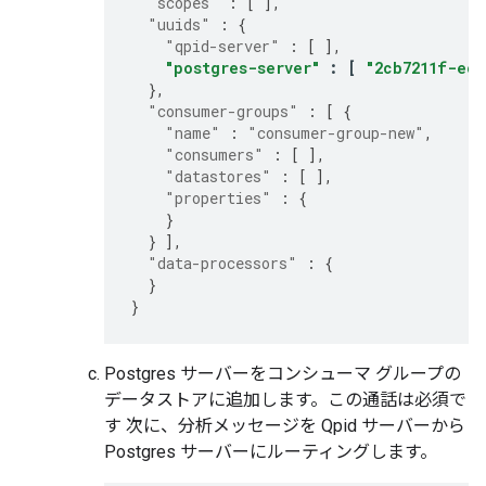
"scopes"
:
[
],
"uuids"
:
{
"qpid-server"
:
[
],
"postgres-server"
:
[
"2cb7211f-eca
},
"consumer-groups"
:
[
{
"name"
:
"consumer-group-new"
,
"consumers"
:
[
],
"datastores"
:
[
],
"properties"
:
{
}
}
],
"data-processors"
:
{
}
}
Postgres サーバーをコンシューマ グループの
データストアに追加します。この通話は必須で
す 次に、分析メッセージを Qpid サーバーから
Postgres サーバーにルーティングします。