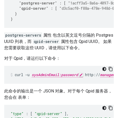
"
postgres-server
"
:
[
"1acff3a5-8a6a-4097-8d2
"
qpid-server
"
:
[
"d3c5acf0-f88a-478e-948d-6f
}
}
postgres-servers
属性 包含以英文逗号分隔的 Postgres
UUID 列表，而
qpid-server
属性包含 Qpid UUID。 如果
您需要获取这些 UUID，请使用以下命令。
对于 Qpid，请运行以下命令：
curl -u 
sysAdminEmail:password
 http://
manageme
此命令的输出是一个 JSON 对象。对于每个 Qpid 服务器，
您会在 表单：
"type"
:
[
"qpid-server"
],