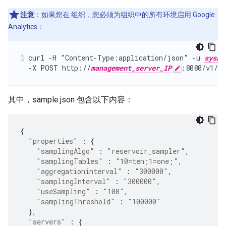
注意
：如果您在 组织，您必须为组织中的所有环境启用 Google
Analytics：
curl -H "Content-Type:application/json" -u 
sysAd
  -X POST http://
management_server_IP
:8080/v1/or
其中，sample.json 包含以下内容：
{
"properties"
:
{
"samplingAlgo"
:
"reservoir_sampler"
,
"samplingTables"
:
"10=ten;1=one;"
,
"aggregationinterval"
:
"300000"
,
"samplingInterval"
:
"300000"
,
"useSampling"
:
"100"
,
"samplingThreshold"
:
"100000"
},
"servers"
:
{