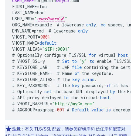
USER_NAME
=
orgAdmin
@myCo
.
com
FIRST_NAME
=
foo
LAST_NAME
=
bar
USER_PWD
=
"
userPword
"
ORG_NAME
=
example
#
lowercase
only
,
no
spaces
,
und
ENV_NAME
=
prod
#
lowercase
only
VHOST_PORT
=
9001
VHOST_NAME
=
default
VHOST_ALIAS
=
"$IP1:9001"
#
Optionally
configure
TLS
/
SSL
for
virtual
host
.
#
VHOST_SSL
=
y
#
Set
to
"y"
to
enable
TLS
/
SSL
#
KEYSTORE_JAR
=
#
JAR
file
containing
the
cert
a
#
KEYSTORE_NAME
=
#
Name
of
the
keystore
.
#
KEYSTORE_ALIAS
=
#
The
key
alias
.
#
KEY_PASSWORD
=
#
The
key
password
,
if
it
has
on
#
Optionally
set
the
base
URL
displayed
by
the
Edg
#
API
proxy
deployed
to
the
virtual
host
.
#
VHOST_BASEURL
=
"http://myCo.com"
#
AXGROUP
=
axgroup
-
001
#
Default
value
is
axgroup
-
0
注意
：有关 TLS/SSL 配置，请参阅
密钥库和 信任库
和
配置对