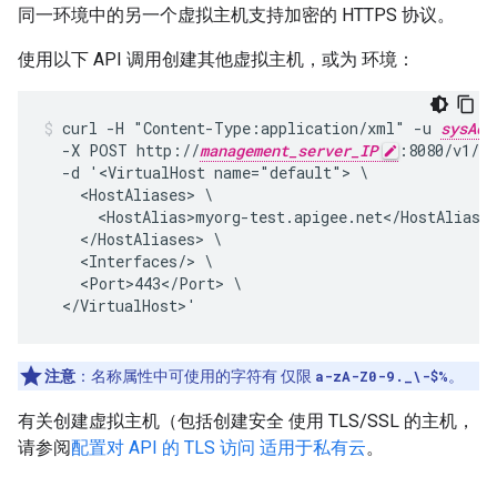
同一环境中的另一个虚拟主机支持加密的 HTTPS 协议。
使用以下 API 调用创建其他虚拟主机，或为 环境：
curl -H "Content-Type:application/xml" -u 
sysAdm
  -X POST http://
management_server_IP
:8080/v1/or
  -d '<VirtualHost name="default"> \

    <HostAliases> \

      <HostAlias>myorg-test.apigee.net</HostAlias> 
    </HostAliases> \

    <Interfaces/> \

    <Port>443</Port> \

  </VirtualHost>'
注意
：名称属性中可使用的字符有 仅限
a-zA-Z0-9._\-$%
。
有关创建虚拟主机（包括创建安全 使用 TLS/SSL 的主机，
请参阅
配置对 API 的 TLS 访问 适用于私有云
。