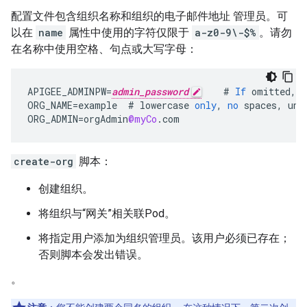
配置文件包含组织名称和组织的电子邮件地址 管理员。可
以在
name
属性中使用的字符仅限于
a-z0-9\-$%
。请勿
在名称中使用空格、句点或大写字母：
APIGEE_ADMINPW
=
admin_password
#
If
omitted
,
y
ORG_NAME
=
example
#
lowercase
only
,
no
spaces
,
und
ORG_ADMIN
=
orgAdmin
@myCo
.
com
create-org
脚本：
创建组织。
将组织与“网关”相关联Pod。
将指定用户添加为组织管理员。该用户必须已存在；
否则脚本会发出错误。
。