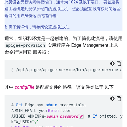
此类设备无权访问特权端口，通常为 1024 及以下端口。 要创建将
路由器绑定到受保护端口的虚拟主机，您必须配置 以有权访问这些
端口的用户身份运行的路由器。
如需了解详情，请参阅
设置虚拟主机
。
通常，组织和环境是一起创建的。为了简化此流程，请使用
apigee-provision
实用程序在 Edge Management 上从
命令行调用它 服务器：
/opt/apigee/apigee-service/bin/apigee-service api
其中
configFile
是配置文件的路径，该文件类似于 以下：
#
Set
Edge
sys
admin
credentials
.
ADMIN_EMAIL
=
your
@email
.
com
APIGEE_ADMINPW
=
admin_password
#
If
omitted
,
you
NEW_USER
=
"y"