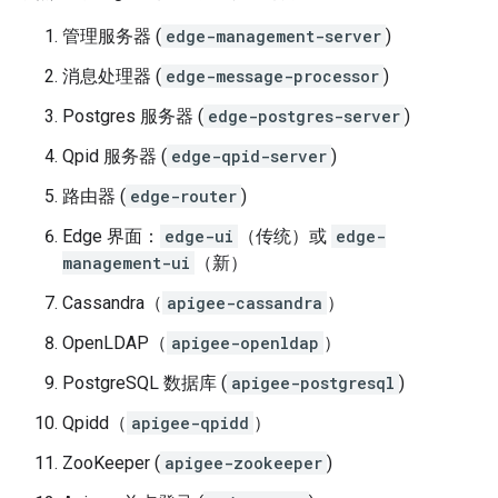
管理服务器 (
edge-management-server
)
消息处理器 (
edge-message-processor
)
Postgres 服务器 (
edge-postgres-server
)
Qpid 服务器 (
edge-qpid-server
)
路由器 (
edge-router
)
Edge 界面：
edge-ui
（传统）或
edge-
management-ui
（新）
Cassandra（
apigee-cassandra
）
OpenLDAP（
apigee-openldap
）
PostgreSQL 数据库 (
apigee-postgresql
)
Qpidd（
apigee-qpidd
）
ZooKeeper (
apigee-zookeeper
)