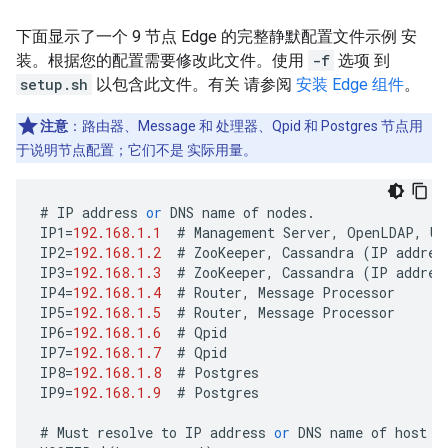
下面显示了一个 9 节点 Edge 的完整静默配置文件示例 安
装。根据您的配置需要修改此文件。使用
-f
选项 到
setup.sh
以包含此文件。有关 请参阅
安装 Edge 组件
。
注意
：路由器、Message 和 处理器、Qpid 和 Postgres 节点用
于说明节点配置；它们不是 实际用量。
#
IP
address
or
DNS
name
of
nodes
.
IP1
=
192.168.1.1
#
Management
Server
,
OpenLDAP
,
UI
IP2
=
192.168.1.2
#
ZooKeeper
,
Cassandra
(
IP
addres
IP3
=
192.168.1.3
#
ZooKeeper
,
Cassandra
(
IP
addres
IP4
=
192.168.1.4
#
Router
,
Message
Processor
IP5
=
192.168.1.5
#
Router
,
Message
Processor
IP6
=
192.168.1.6
#
Qpid
IP7
=
192.168.1.7
#
Qpid
IP8
=
192.168.1.8
#
Postgres
IP9
=
192.168.1.9
#
Postgres
#
Must
resolve
to
IP
address
or
DNS
name
of
host
-