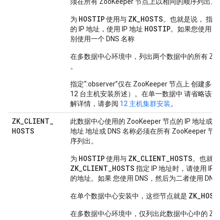
须在所有 ZooKeeper 节点上以相同的顺序列出。
HOSTIP
ZK_HOSTS
为
使用与
。也就是说， 指
HOSTIP
的 IP 地址，使用 IP 地址
。如果您使用 D
别使用一个 DNS 名称
在多数据中心环境中，列出两个数据中的所有 ZooKe
。
指定“:observer”仅在 ZooKeeper 节点上 创
12 台主机安装所述）。在单一数据中 请省略该
解详情，请参阅
12 主机集群安装
。
ZK
_
CLIENT
_
此数据中心使用的 ZooKeeper 节点的 IP 地址或 D
HOSTS
地址 地址或 DNS 名称必须在所有 ZooKeeper
序列出。
HOSTIP
ZK_CLIENT_HOSTS
为
使用与
。也就是
ZK_CLIENT_HOSTS
指定 IP 地址时，请使用 IP
的地址。如果 您使用 DNS，然后为二者使用 DNS
ZK_HOST
在单个数据中心安装中，这些节点就是
在多数据中心环境中，仅列出此数据中心中的 ZooKe