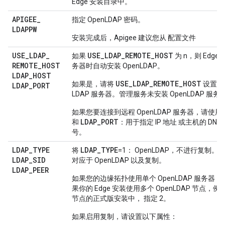
Edge 安装目录中。
APIGEE
_
指定 OpenLDAP 密码。
LDAPPW
安装完成后，Apigee 建议您从 配置文件
USE
_
LDAP
_
USE_LDAP_REMOTE_HOST
如果
为 n，则 Edg
REMOTE
_
HOST
务器时自动安装 OpenLDAP。
LDAP
_
HOST
USE_LDAP_REMOTE_HOST
如果是，请将
设置为 
LDAP
_
PORT
LDAP 服务器。管理服务未安装 OpenLDAP 服务
如果您要连接到远程 OpenLDAP 服务器，请使用
LDAP_PORT
和
：用于指定 IP 地址 或主机的 DN
号。
LDAP
_
TYPE
LDAP_TYPE
L
将
=1： OpenLDAP，不进行复制。
LDAP
_
SID
对应于 OpenLDAP 以及复制。
LDAP
_
PEER
如果您的边缘拓扑使用单个 OpenLDAP 服务器，
果你的 Edge 安装使用多个 OpenLDAP 节点，例
节点的正式版安装中， 指定 2。
如果启用复制，请设置以下属性：