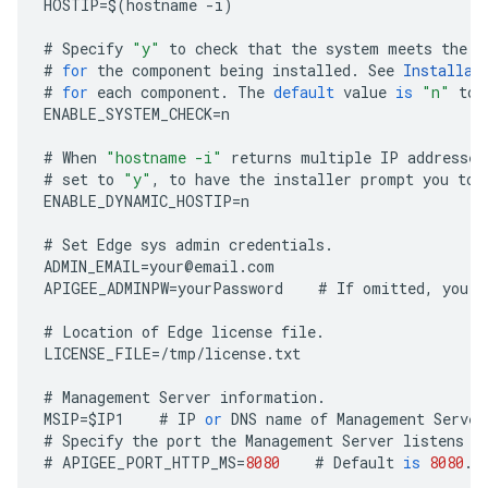
HOSTIP
=
$
(
hostname
-
i
)
#
Specify
"y"
to
check
that
the
system
meets
the
C
#
for
the
component
being
installed
.
See
Installat
#
for
each
component
.
The
default
value
is
"n"
to
ENABLE_SYSTEM_CHECK
=
n
#
When
"hostname -i"
returns
multiple
IP
addresses
#
set
to
"y"
,
to
have
the
installer
prompt
you
to
ENABLE_DYNAMIC_HOSTIP
=
n
#
Set
Edge
sys
admin
credentials
.
ADMIN_EMAIL
=
your
@
email
.
com
APIGEE_ADMINPW
=
yourPassword
#
If
omitted
,
you
a
#
Location
of
Edge
license
file
.
LICENSE_FILE
=
/
tmp
/
license
.
txt
#
Management
Server
information
.
MSIP
=
$
IP1
#
IP
or
DNS
name
of
Management
Server
#
Specify
the
port
the
Management
Server
listens
o
#
APIGEE_PORT_HTTP_MS
=
8080
#
Default
is
8080
.