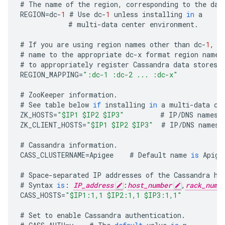
#
The
name
of
the
region
,
corresponding
to
the
dat
REGION
=
dc
-
1
#
Use
dc
-
1
unless
installing
in
a
#
multi
-
data
center
environment
.
#
If
you
are
using
region
names
other
than
dc
-
1
,
d
#
name
to
the
appropriate
dc
-
x
format
region
name
.
#
to
appropriately
register
Cassandra
data
stores
REGION_MAPPING
=
"
:dc-1 
:dc-2 ... 
:dc-x"
#
ZooKeeper
information
.
#
See
table
below
if
installing
in
a
multi
-
data
ce
ZK_HOSTS
=
"$IP1 $IP2 $IP3"
#
IP
/
DNS
names
ZK_CLIENT_HOSTS
=
"$IP1 $IP2 $IP3"
#
IP
/
DNS
names
#
Cassandra
information
.
CASS_CLUSTERNAME
=
Apigee
#
Default
name
is
Apige
#
Space
-
separated
IP
addresses
of
the
Cassandra
ho
#
Syntax
is
:
IP_address
:
host_number
,
rack_numb
CASS_HOSTS
=
"$IP1:1,1 $IP2:1,1 $IP3:1,1"
#
Set
to
enable
Cassandra
authentication
.