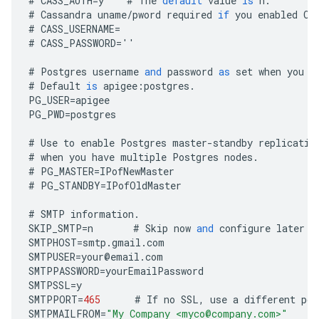
#
CASS_AUTH
=
y
#
The
default
value
is
n
.
#
Cassandra
uname
/
pword
required
if
you
enabled
Ca
#
CASS_USERNAME
=
#
CASS_PASSWORD
=
''
#
Postgres
username
and
password
as
set
when
you
i
#
Default
is
apigee
:
postgres
.
PG_USER
=
apigee
PG_PWD
=
postgres
#
Use
to
enable
Postgres
master
-
standby
replicatio
#
when
you
have
multiple
Postgres
nodes
.
#
PG_MASTER
=
IPofNewMaster
#
PG_STANDBY
=
IPofOldMaster
#
SMTP
information
.
SKIP_SMTP
=
n
#
Skip
now
and
configure
later
b
SMTPHOST
=
smtp
.
gmail
.
com
SMTPUSER
=
your
@
email
.
com
SMTPPASSWORD
=
yourEmailPassword
SMTPSSL
=
y
SMTPPORT
=
465
#
If
no
SSL
,
use
a
different
por
SMTPMAILFROM
=
"My Company <myco@company.com>"