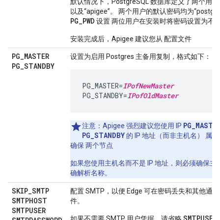
默认情况下，PostgreSQL 数据库定义了两个用户：“p
以及“apigee”。 两个用户的默认密码均为“postgr
PG_PWD
设置 两位用户在安装时将密码设置为不
安装完成后，Apigee 建议您从 配置文件
PG
_
MASTER
设置为启用 Postgres 主备用复制，格式如下：
PG
_
STANDBY
PG_MASTER=
IPofNewMaster
PG_STANDBY=
IPofOldMaster
PG_MASTE
注意
：Apigee 强烈建议您使用 IP
PG_STANDBY
的 IP 地址（而非主机名） 属
确保 两个节点
如果您使用主机名而不是 IP 地址，则必须确保主机 
确解析名称。
SKIP
_
SMTP
配置 SMTP，以便 Edge 可在密码丢失和其他
SMTPHOST
件。
SMTPUSER
SMTPUSER
如果不需要 SMTP 用户凭据，请省略