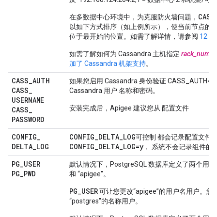
CASS
在多数据中心环境中，为克服防火墙问题，
以如下方式排序（如上例所示），使当前节点的节
位于最开始的位置。如需了解详情，请参阅
12 
如需了解如何为 Cassandra 主机指定
rack_numbe
加了 Cassandra 机架支持
。
CASS
_
AUTH
如果您启用 Cassandra 身份验证 CASS_AUTH
CASS
_
Cassandra 用户 名称和密码。
USERNAME
安装完成后，Apigee 建议您从 配置文件
CASS
_
PASSWORD
CONFIG
_
CONFIG_DELTA_LOG
可控制 都会记录配置文件
DELTA
_
LOG
CONFIG_DELTA_LOG=y
， 系统不会记录组件的
PG
_
USER
默认情况下，PostgreSQL 数据库定义了两个用户：“p
PG
_
PWD
和 “apigee”。
PG_USER
可让您更改“apigee”的用户名用户。您
“postgres”的名称用户。