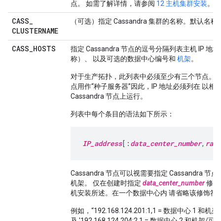
点。 如需了解详情，请参阅
12 主机集群安装
。
CASS
_
（可选）指定 Cassandra 集群的名称。默认名称为“
CLUSTERNAME
CASS
_
HOSTS
指定 Cassandra 节点的逗号分隔列表主机 IP 地址
称）、 以及可选的数据中心编号和
机架
。
对于生产拓扑，此列表中必须至少有三个节点。第
点用作“种子服务器”因此，IP 地址必须列在 以
Cassandra 节点上运行。
列表中每个条目的语法如下所示：
IP_address
[:
data_center_number
,
rack
Cassandra 节点可以视需要指定 Cassandra 
机架。 仅在创建时指定
data_center_number
修饰符
机安装所述。在一个数据中心内 请省略该修饰符
例如，“192.168.124.201:1,1 = 数据中心 1 和机
及 '192.168.124.204:2,1 = 数据中心 2 和机架/可