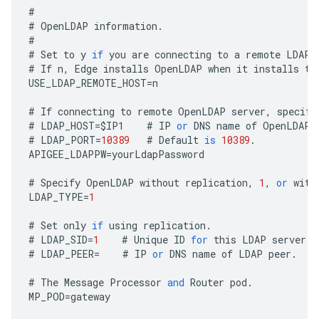
#
#
OpenLDAP
information
.
#
#
Set
to
y
if
you
are
connecting
to
a
remote
LDAP
#
If
n
,
Edge
installs
OpenLDAP
when
it
installs
th
USE_LDAP_REMOTE_HOST
=
n
#
If
connecting
to
remote
OpenLDAP
server
,
specify
#
LDAP_HOST
=
$
IP1
#
IP
or
DNS
name
of
OpenLDAP
#
LDAP_PORT
=
10389
#
Default
is
10389
.
APIGEE_LDAPPW
=
yourLdapPassword
#
Specify
OpenLDAP
without
replication
,
1
,
or
with
LDAP_TYPE
=
1
#
Set
only
if
using
replication
.
#
LDAP_SID
=
1
#
Unique
ID
for
this
LDAP
server
.
#
LDAP_PEER
=
#
IP
or
DNS
name
of
LDAP
peer
.
#
The
Message
Processor
and
Router
pod
.
MP_POD
=
gateway