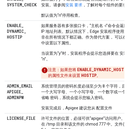
SYSTEM
_
CHECK
安装。请参阅
安装 要求
，了解对每个组件的要求
默认值为“n”停用检查。
ENABLE
_
如果服务器有多张接口卡，“主机名 -i”命令会返回
DYNAMIC
_
IP 地址列表。默认情况下，Edge 安装程序使用第一
HOSTIP
非在所有情况下都正确。作为替代方案， 可以在
中设置以下属性。
当设置为“y”时，安装程序会提示您选择要在 安
“n”。
ENABLE_DYNAMIC_HOSTIP
注意
：如果您将
HOSTIP
的属性文件未设置
。
ADMIN
_
EMAIL
系统管理员的密码长度必须至少为 8 个字符，且
APIGEE
_
一个大写字母、一个小写字母、一个数字或一个
ADMINPW
省略 密码，系统会提示您输入密码。
安装完成后，Apigee 建议您从 配置文件
LICENSE
_
FILE
许可文件的位置，必须可供“apigee”访问用户。
在 /tmp 目录和该文件的 chmod 777 中。文件