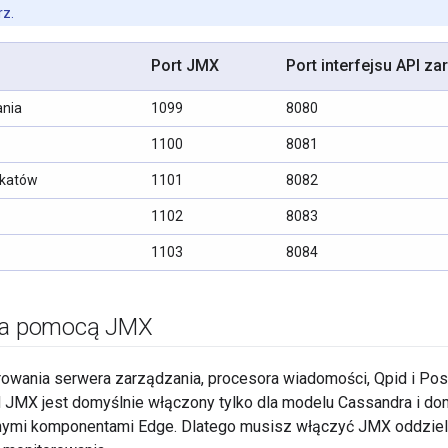
rz.
Port JMX
Port interfejsu API z
ania
1099
8080
1100
8081
ikatów
1101
8082
1102
8083
1103
8084
 za pomocą JMX
owania serwera zarządzania, procesora wiadomości, Qpid i Post
 JMX jest domyślnie włączony tylko dla modelu Cassandra i do
nnymi komponentami Edge. Dlatego musisz włączyć JMX oddziel