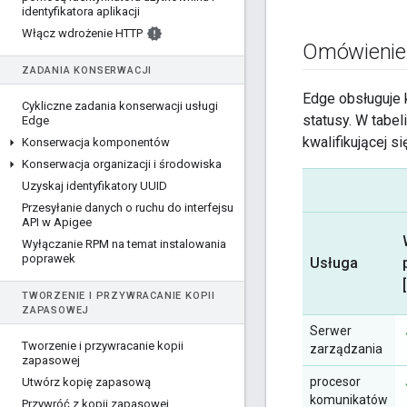
identyfikatora aplikacji
Włącz wdrożenie HTTP
Omówienie
ZADANIA KONSERWACJI
Edge obsługuje 
Cykliczne zadania konserwacji usługi
statusy. W tabel
Edge
kwalifikującej si
Konserwacja komponentów
Konserwacja organizacji i środowiska
Uzyskaj identyfikatory UUID
Przesyłanie danych o ruchu do interfejsu
API w Apigee
Wyłączanie RPM na temat instalowania
poprawek
Usługa
TWORZENIE I PRZYWRACANIE KOPII
ZAPASOWEJ
Serwer
Tworzenie i przywracanie kopii
zarządzania
zapasowej
procesor
Utwórz kopię zapasową
komunikatów
Przywróć z kopii zapasowej