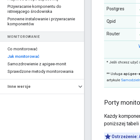
Przywracanie komponentu do
Postgres
istniejącego środowiska
Ponowne instalowanie i przywracanie
Qpid
komponentów
Router
MONITOROWANIE
Co monitorować
Jak monitorować
* Jeśli chcesz użyć
Samozdrowienie z apigee-monit
Sprawdzone metody monitorowania
apigee-
** Usługa
artykule
Samodzieln
Inne wersje
Porty monito
Każdy komponent
poniższej tabel
Ostrzeżenie: