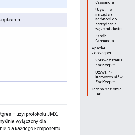
Cassandra
Używanie
narzędzia
nodetool do
arządzania
zarządzania
węzłami klastra
Zasób
Cassandra
Apache
ZooKeeper
Sprawdź status
ZooKeeper
Używaj 4-
literowych słów
ZooKeeper
Test na poziomie
LDAP
gres – użyj protokołu JMX.
myślnie wyłączony dla
nie dla każdego komponentu