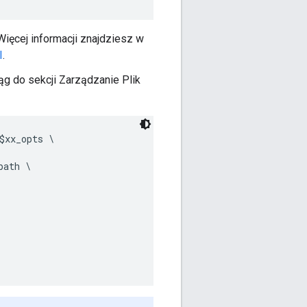
Więcej informacji znajdziesz w
I
.
g do sekcji Zarządzanie Plik
xx_opts \

ath \
