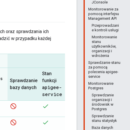
JConsole
Monitorowanie za
pomocą interfejsu
Management API
Przeprowadzani
e kontroli usługi
ch oraz sprawdzania ich
Monitorowanie
wadzić w przypadku każdej
stanu
użytkowników,
organizacji i
wdrożenia
Sprawdzanie stanu
za pomocą
polecenia apigee-
Stan
service
us
apigee-
Sprawdzanie
funkcji
Monitorowanie
apigee-
monit
bazy danych
**
Postgres
service
Sprawdzanie
organizacji i
środowisk w
Postgres
Sprawdzanie
stanu statystyk
Baza danych