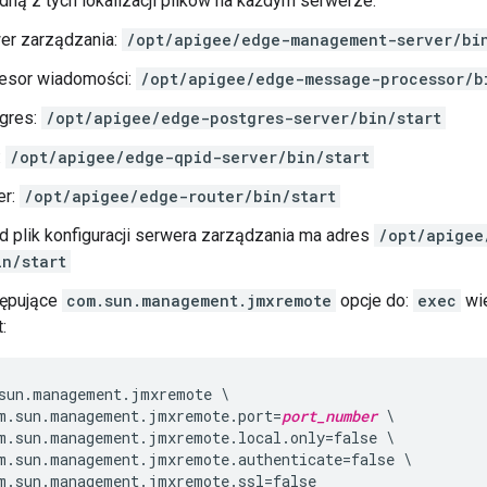
dną z tych lokalizacji plików na każdym serwerze:
er zarządzania:
/opt/apigee/edge-management-server/bi
esor wiadomości:
/opt/apigee/edge-message-processor/b
gres:
/opt/apigee/edge-postgres-server/bin/start
:
/opt/apigee/edge-qpid-server/bin/start
er:
/opt/apigee/edge-router/bin/start
d plik konfiguracji serwera zarządzania ma adres
/opt/apigee
in/start
tępujące
com.sun.management.jmxremote
opcje do:
exec
wie
:
sun.management.jmxremote \

m.sun.management.jmxremote.port=
port_number
 \

m.sun.management.jmxremote.local.only=false \

m.sun.management.jmxremote.authenticate=false \

m.sun.management.jmxremote.ssl=false