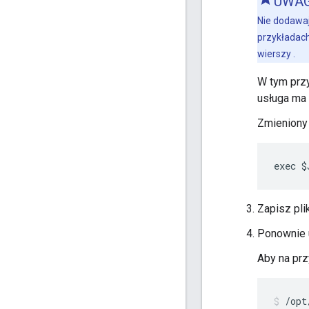
UWA
Nie dodawaj
przykładach
wierszy .
W tym przy
usługa ma 
Zmieniony 
exec $
Zapisz plik
Ponownie 
Aby na prz
/opt