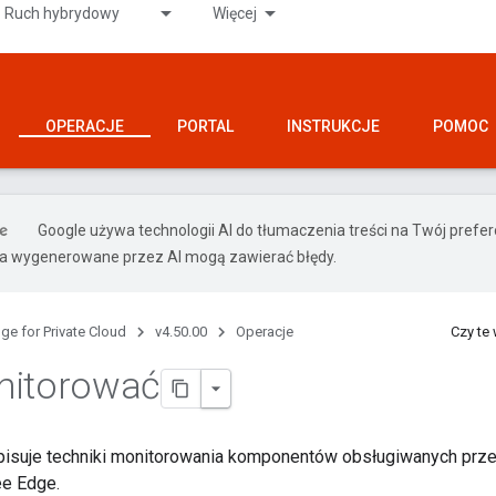
Ruch hybrydowy
Więcej
OPERACJE
PORTAL
INSTRUKCJE
POMOC
Google używa technologii AI do tłumaczenia treści na Twój pref
ia wygenerowane przez AI mogą zawierać błędy.
ge for Private Cloud
v4.50.00
Operacje
Czy te
nitorować
isuje techniki monitorowania komponentów obsługiwanych prze
ee Edge.