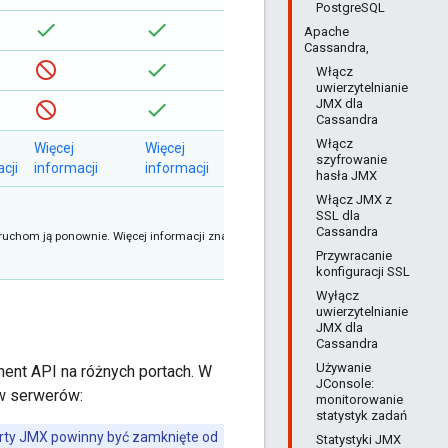
PostgreSQL
Apache
Cassandra,
Włącz
uwierzytelnianie
JMX dla
Cassandra
Włącz
Więcej
Więcej
Więcej
szyfrowanie
cji
informacji
informacji
informacji
hasła JMX
Włącz JMX z
SSL dla
Cassandra
uruchom ją ponownie. Więcej informacji znajdziesz w
Przywracanie
konfiguracji SSL
Wyłącz
uwierzytelnianie
JMX dla
Cassandra
Używanie
ent API na różnych portach. W
JConsole:
w serwerów:
monitorowanie
statystyk zadań
orty JMX powinny być zamknięte od
Statystyki JMX