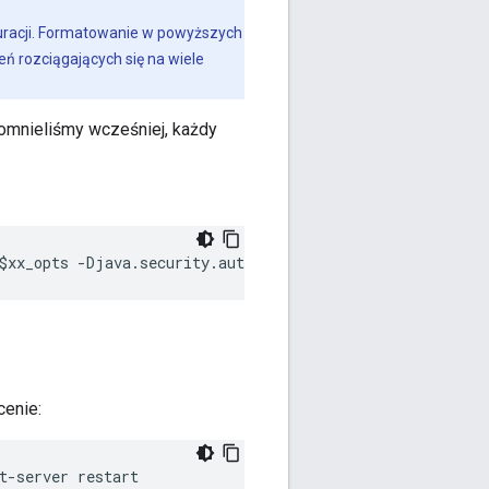
guracji. Formatowanie w powyższych
ń rozciągających się na wiele
omnieliśmy wcześniej, każdy
$xx_opts -Djava.security.auth.login.config=$conf_path/ja
cenie:
t-server restart