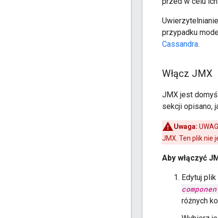
przed w celu ic
Uwierzytelniani
przypadku model
Cassandra
.
Włącz JMX
JMX jest domyśl
sekcji opisano,
Uwaga:
UWAGA
JMX. Ten plik nie
Aby włączyć J
Edytuj pli
componen
różnych k