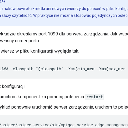
GA
 znaków powrotu karetki ani nowych wierszy do poleceń w pliku konfi
 służy czytelność; W praktyce nie można stosować pojedynczych polece
kładzie określamy port 1099 dla serwera zarządzania. Jak wsp
własny numer portu.
wiersz w pliku konfiguracji wygląda tak:
JAVA -classpath "$classpath" -Xms$min_mem -Xmx$max_mem 
 konfiguracji.
uruchom komponent za pomocą polecenia
restart
.
ykład ponownie uruchomić serwer zarządzania, uruchom to pole
/apigee/apigee-service/bin/apigee-service edge-managemen