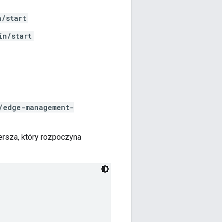
n/start
in/start
/edge-management-
rsza, który rozpoczyna