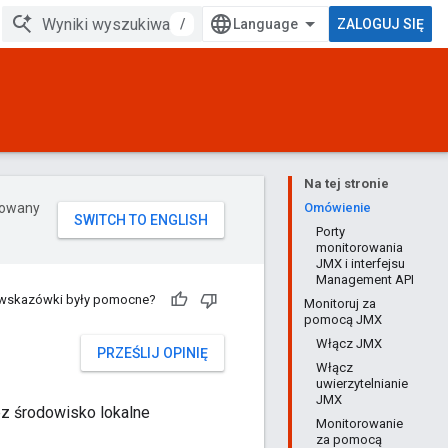
/
ZALOGUJ SIĘ
Na tej stronie
erowany
Omówienie
Porty
monitorowania
JMX i interfejsu
Management API
 wskazówki były pomocne?
Monitoruj za
pomocą JMX
Włącz JMX
PRZEŚLIJ OPINIĘ
Włącz
uwierzytelnianie
JMX
z środowisko lokalne
Monitorowanie
za pomocą