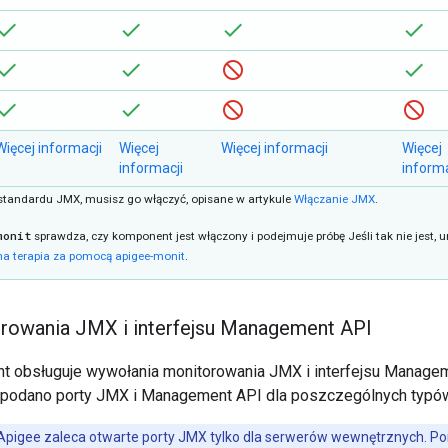
Więcej informacji
Więcej
Więcej informacji
Więcej
informacji
informa
 standardu JMX, musisz go włączyć, opisane w artykule
Włączanie JMX
.
monit
sprawdza, czy komponent jest włączony i podejmuje próbę Jeśli tak nie jest, 
a terapia za pomocą apigee-monit
.
rowania JMX i interfejsu Management API
 obsługuje wywołania monitorowania JMX i interfejsu Managem
i podano porty JMX i Management API dla poszczególnych typó
Apigee zaleca otwarte porty JMX tylko dla serwerów wewnętrznych. P