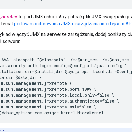
t_number
to port JMX usługi. Aby pobrać plik JMX swojej usługi 
a temat
portów monitorowania JMX i zarządzania interfejsem AP
ykład włączyć JMX na serwerze zarządzania, dodaj poniższy cią
i serwera:
JAVA -classpath "$classpath" -Xms$min_mem -Xmx$max_mem $
va.security.auth.login.config=$conf_path/jaas.config \

stallation.dir=$install_dir $sys_props -Dconf.dir=$conf_p
ta.dir=$data_dir \

m.sun.management.jmxremote \

m.sun.management.jmxremote.port=1099 \

m.sun.management.jmxremote.local.only=false \

m.sun.management.jmxremote.authenticate=false \

om.sun.management.jmxremote.ssl=false \
$debug_options com.apigee.kernel.MicroKernel