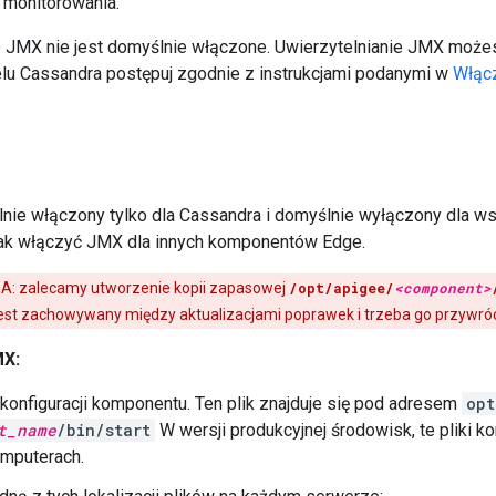
h monitorowania.
e JMX nie jest domyślnie włączone. Uwierzytelnianie JMX moż
u Cassandra postępuj zgodnie z instrukcjami podanymi w
Włącz
nie włączony tylko dla Cassandra i domyślnie wyłączony dla ws
 jak włączyć JMX dla innych komponentów Edge.
: zalecamy utworzenie kopii zapasowej
/opt/apigee/
<component>
 jest zachowywany między aktualizacjami poprawek i trzeba go przywróc
MX:
k konfiguracji komponentu. Ten plik znajduje się pod adresem
opt
t_name
/bin/start
W wersji produkcyjnej środowisk, te pliki kon
omputerach.