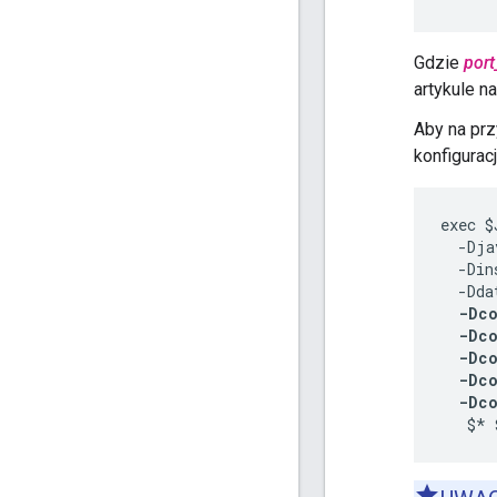
Gdzie
por
artykule n
Aby na prz
konfiguracj
exec $
  -Dja
  -Din
  -Dda
-Dco
  -Dco
  -Dco
  -Dco
  -Dc
   $* 