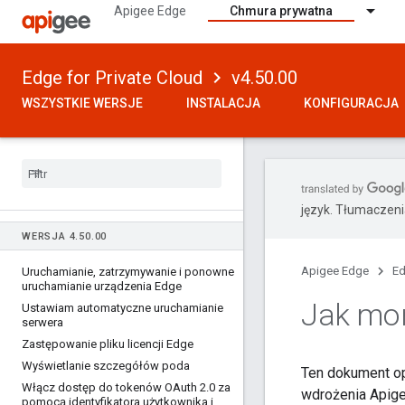
Apigee Edge
Chmura prywatna
Edge for Private Cloud
v4.50.00
WSZYSTKIE WERSJE
INSTALACJA
KONFIGURACJA
język. Tłumaczen
WERSJA 4
.
50
.
00
Apigee Edge
Ed
Uruchamianie
,
zatrzymywanie i ponowne
uruchamianie urządzenia Edge
Jak mo
Ustawiam automatyczne uruchamianie
serwera
Zastępowanie pliku licencji Edge
Wyświetlanie szczegółów poda
Ten dokument op
Włącz dostęp do tokenów OAuth 2
.
0 za
wdrożenia Apig
pomocą identyfikatora użytkownika i