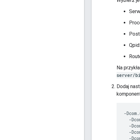
Wybierz je
Serw
Proc
Post
Qpid
Rout
Na przykła
server/b
Dodaj nas
komponent
-Dcom.
  -Dco
  -Dco
  -Dco
  -Dco