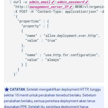
curl -u 
admin_email
:
admin_password
  "http://
management_server_IP
:8080/v1/organizat
  -X POST -H "Content-Type: application/json" -d

  '{

    "properties" : {

      "property" : [

      {

        "name" : "allow.deployment.over.http",

        "value" : "true"

      },

      {

        "name" : "use.http.for.configuration",

        "value" : "always"

      } ]

    }

  }'
CATATAN:
Setelah mengaktifkan deployment HTTP, tunggu
sekitar 10 menit untuk perubahan tersebut berlaku. Sebelum
perubahan berlaku, semua peristiwa deployment akan terus
digunakan PPK. Setelah itu, peristiwa deployment harus