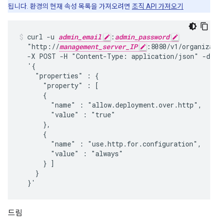
됩니다. 환경의 현재 속성 목록을 가져오려면
조직 API 가져오기
curl -u 
admin_email
:
admin_password
  "http://
management_server_IP
:8080/v1/organizat
  -X POST -H "Content-Type: application/json" -d

  '{

    "properties" : {

      "property" : [

      {

        "name" : "allow.deployment.over.http",

        "value" : "true"

      },

      {

        "name" : "use.http.for.configuration",

        "value" : "always"

      } ]

    }

  }'
드림