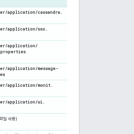
er
/
application
/
cassandra
.
er
/
application
/
sso
.
er
/
application
/
.
properties
er
/
application
/
message-
es
er
/
application
/
monit
.
er
/
application
/
ui
.
파일 사용)