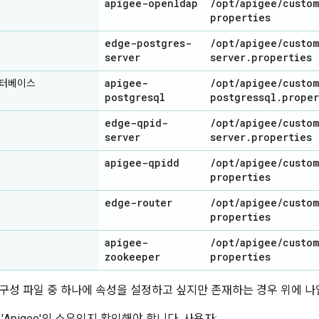
apigee-openldap
/
opt
/
apigee
/
custom
properties
edge-postgres-
/
opt
/
apigee
/
custom
server
server
.
properties
apigee-
/
opt
/
apigee
/
custom
데이터베이스
postgresql
postgressql
.
proper
edge-qpid-
/
opt
/
apigee
/
custom
server
server
.
properties
apigee-qpidd
/
opt
/
apigee
/
custom
properties
edge-router
/
opt
/
apigee
/
custom
properties
apigee-
/
opt
/
apigee
/
custom
zookeeper
properties
구성 파일 중 하나에 속성을 설정하고 싶지만 존재하는 경우 위에 나
'Apigee'의 소유인지 확인해야 합니다. 사용자: