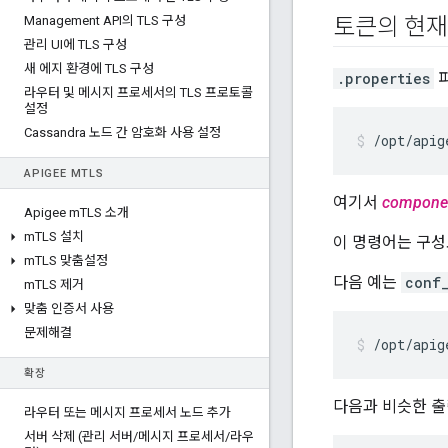
Management API의 TLS 구성
토큰의 현재
관리 UI에 TLS 구성
새 에지 환경에 TLS 구성
.properties
파
라우터 및 메시지 프로세서의 TLS 프로토콜
설정
Cassandra 노드 간 암호화 사용 설정
/opt/apig
APIGEE M
TLS
여기서
compone
Apigee m
TLS 소개
m
TLS 설치
이 명령어는 구
m
TLS 맞춤설정
다음 예는
conf
m
TLS 제거
맞춤 인증서 사용
문제해결
/opt/apig
확장
다음과 비슷한 출
라우터 또는 메시지 프로세서 노드 추가
서버 삭제 (관리 서버
/
메시지 프로세서
/
라우