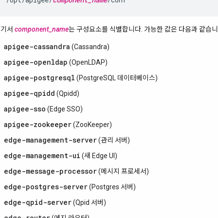
여기서
component_name
는 구성요소를 식별합니다. 가능한 값은 다음과 같습니
apigee-cassandra
(Cassandra)
apigee-openldap
(OpenLDAP)
apigee-postgresql
(PostgreSQL 데이터베이스)
apigee-qpidd
(Qpidd)
apigee-sso
(Edge SSO)
apigee-zookeeper
(ZooKeeper)
edge-management-server
(관리 서버)
edge-management-ui
(새 Edge UI)
edge-message-processor
(메시지 프로세서)
edge-postgres-server
(Postgres 서버)
edge-qpid-server
(Qpid 서버)
edge-router