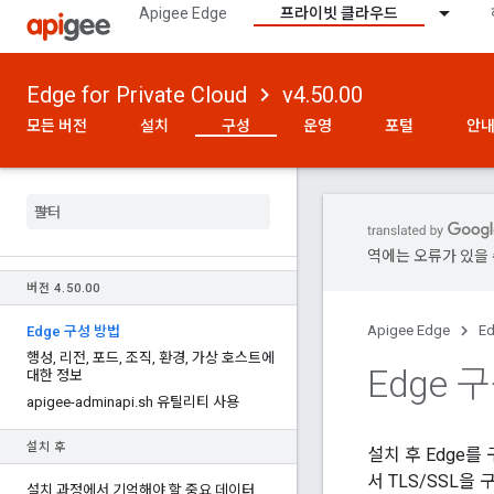
Apigee Edge
프라이빗 클라우드
Edge for Private Cloud
v4.50.00
모든 버전
설치
구성
운영
포털
안내
역에는 오류가 있을 
버전 4
.
50
.
00
Apigee Edge
Ed
Edge 구성 방법
행성
,
리전
,
포드
,
조직
,
환경
,
가상 호스트에
Edge 
대한 정보
apigee-adminapi
.
sh 유틸리티 사용
설치 후
설치 후 Edge
서 TLS/SSL
설치 과정에서 기억해야 할 중요 데이터