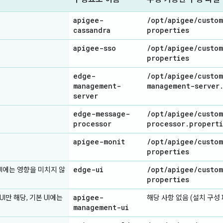
apigee-
/
opt
/
apigee
/
custom
cassandra
properties
apigee-sso
/
opt
/
apigee
/
custom
properties
edge-
/
opt
/
apigee
/
custom
management-
management-server
server
edge-message-
/
opt
/
apigee
/
custom
processor
processor
.
properti
apigee-monit
/
opt
/
apigee
/
custom
properties
edge-ui
/
opt
/
apigee
/
custom
e UI에는 영향을 미치지 않
properties
apigee-
e UI만 해당, 기본 UI에는
해당 사항 없음 (설치 구성 
management-ui