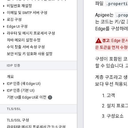
파일
.properti
비밀번호 재설정
이메일 및 SMTP 서버 구성
Apigee는
.pro
로깅 구성
는 코드는 키/값
Edge UI 구성
Edge를 구성하
라우터 및 메시지 프로세서 구성
자바 메모리 설정 수정
경고:
Edge 문
수익 창출 서버 속성 구성
은 토큰을 먼저 수정
보안 비밀 키 암호화 사용 설정
구성이 포함된 코
할 수 있습니다.
IDP 인증
개요
계층 구조라고 생
IDP 인증 (새 Edge UI)
보다 우선 적용되도
IDP 인증 (기본 UI)
고객
기본 UI를 Edge UI로 이전
설치 프로
TLS
/
SSL
구성요소
TLS
/
SSL 구성
라우터와 메시지 프로세서 간 TLS 구성