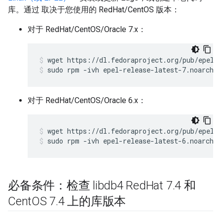
库。通过 取决于您使用的 RedHat/CentOS 版本：
对于 RedHat/CentOS/Oracle 7.x：
sudo rpm -ivh epel-release-latest-7.noarch.
对于 RedHat/CentOS/Oracle 6.x：
sudo rpm -ivh epel-release-latest-6.noarch.
必备条件：检查 libdb4 Red
Hat 7
.
4 和
Cent
OS 7
.
4 上的库版本