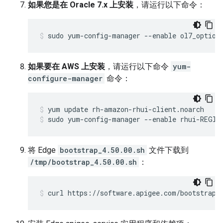
如果您是在 Oracle 7.x 上安装
，请运行以下命令：
sudo yum-config-manager --enable ol7_option
如果要在 AWS 上安装
，请运行以下命令
yum-
configure-manager
命令：
sudo yum-config-manager --enable rhui-REGIO
将 Edge
bootstrap_4.50.00.sh
文件下载到
/tmp/bootstrap_4.50.00.sh
：
curl https://software.apigee.com/bootstrap_