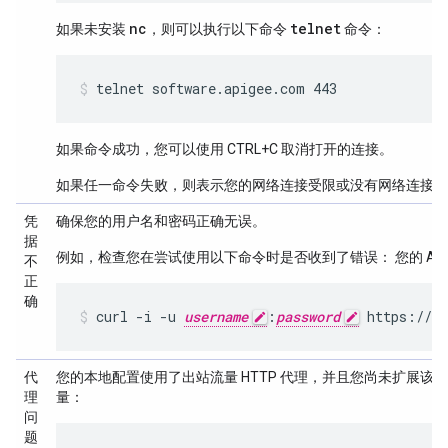
nc
telnet
如果未安装
，则可以执行以下命令
命令：
telnet software.apigee.com 443
如果命令成功，您可以使用 CTRL+C 取消打开的连接。
如果任一命令失败，则表示您的网络连接受限或没有网络连接。
凭
确保您的用户名和密码正确无误。
据
例如，检查您在尝试使用以下命令时是否收到了错误： 您的 Api
不
正
确
curl -i -u 
username
:
password
 https://so
代
您的本地配置使用了出站流量 HTTP 代理，并且您尚未扩展该代
理
量：
问
题