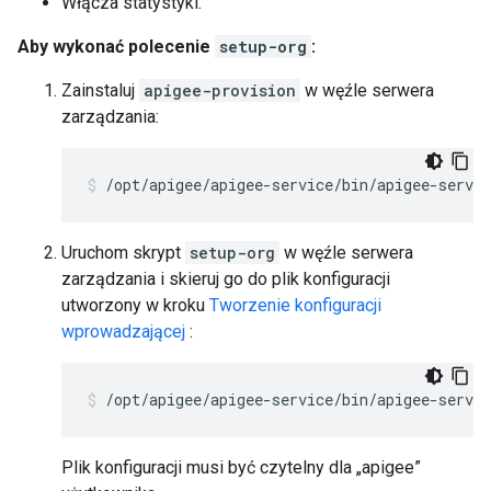
Włącza statystyki.
Aby wykonać polecenie
setup-org
:
Zainstaluj
apigee-provision
w węźle serwera
zarządzania:
/opt/apigee/apigee-service/bin/apigee-servic
Uruchom skrypt
setup-org
w węźle serwera
zarządzania i skieruj go do plik konfiguracji
utworzony w kroku
Tworzenie konfiguracji
wprowadzającej
:
/opt/apigee/apigee-service/bin/apigee-servic
Plik konfiguracji musi być czytelny dla „apigee”