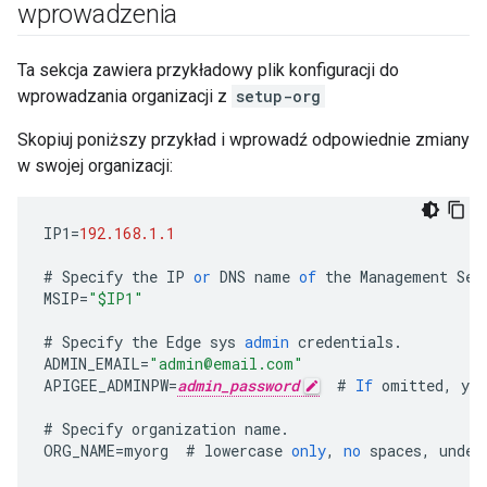
wprowadzenia
Ta sekcja zawiera przykładowy plik konfiguracji do
wprowadzania organizacji z
setup-org
Skopiuj poniższy przykład i wprowadź odpowiednie zmiany
w swojej organizacji:
IP1
=
192.168.1.1
#
Specify
the
IP
or
DNS
name
of
the
Management
Ser
MSIP
=
"$IP1"
#
Specify
the
Edge
sys
admin
credentials
.
ADMIN_EMAIL
=
"admin@email.com"
APIGEE_ADMINPW
=
admin_password
#
If
omitted
,
you
#
Specify
organization
name
.
ORG_NAME
=
myorg
#
lowercase
only
,
no
spaces
,
under