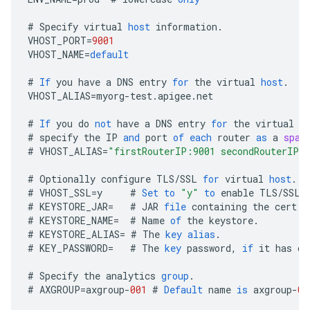
#
Specify
virtual
host
information
.
VHOST_PORT
=
9001
VHOST_NAME
=
default
#
If
you
have
a
DNS
entry
for
the
virtual
host
.
VHOST_ALIAS
=
myorg
-
test
.
apigee
.
net
#
If
you
do
not
have
a
DNS
entry
for
the
virtual
h
#
specify
the
IP
and
port
of
each
router
as
a
spac
#
VHOST_ALIAS
=
"firstRouterIP:9001 secondRouterIP:
#
Optionally
configure
TLS
/
SSL
for
virtual
host
.
#
VHOST_SSL
=
y
#
Set
to
"y"
to
enable
TLS
/
SSL
#
KEYSTORE_JAR
=
#
JAR
file
containing
the
cert
a
#
KEYSTORE_NAME
=
#
Name
of
the
keystore
.
#
KEYSTORE_ALIAS
=
#
The
key
alias
.
#
KEY_PASSWORD
=
#
The
key
password
,
if
it
has
on
#
Specify
the
analytics
group
.
#
AXGROUP
=
axgroup
-
001
#
Default
name
is
axgroup
-
00