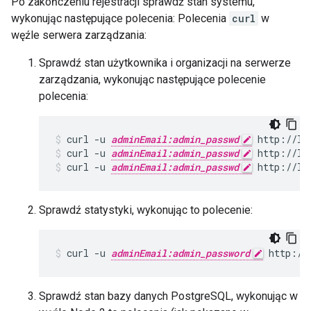
Po zakończeniu rejestracji sprawdź stan systemu,
wykonując następujące polecenia: Polecenia
curl
w
węźle serwera zarządzania:
Sprawdź stan użytkownika i organizacji na serwerze
zarządzania, wykonując następujące polecenie
polecenia:
curl -u 
adminEmail:admin_passwd
curl -u 
adminEmail:admin_passwd
 http://lo
curl -u 
adminEmail:admin_passwd
 http://lo
Sprawdź statystyki, wykonując to polecenie:
curl -u 
adminEmail:admin_password
 http://
Sprawdź stan bazy danych PostgreSQL, wykonując w