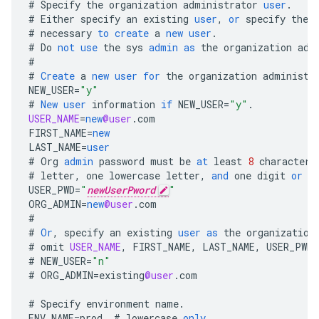
#
Specify
the
organization
administrator
user
.
#
Either
specify
an
existing
user
,
or
specify
the
#
necessary
to
create
a
new
user
.
#
Do
not
use
the
sys
admin
as
the
organization
adm
#
#
Create
a
new
user
for
the
organization
administr
NEW_USER
=
"y"
#
New
user
information
if
NEW_USER
=
"y"
.
USER_NAME
=
new
@user
.
com
FIRST_NAME
=
new
LAST_NAME
=
user
#
Org
admin
password
must
be
at
least
8
characters
#
letter
,
one
lowercase
letter
,
and
one
digit
or
s
USER_PWD
=
"
newUserPword
"
ORG_ADMIN
=
new
@user
.
com
#
#
Or
,
specify
an
existing
user
as
the
organization
#
omit
USER_NAME
,
FIRST_NAME
,
LAST_NAME
,
USER_PWD
.
#
NEW_USER
=
"n"
#
ORG_ADMIN
=
existing
@user
.
com
#
Specify
environment
name
.
ENV_NAME
=
prod
#
lowercase
only