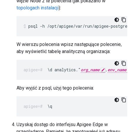
węźle Node 2 te polecenia (jak pokazano w
topologach instalacji
):
psql -h /opt/apigee/var/run/apigee-postgresq
W wierszu polecenia wpisz następujące polecenie,
aby wyświetlić tabelę analityczną organizacja:
\d analytics."
org_name
.
env_name
Aby wyjść z psql, użyj tego polecenia:
\q
Uzyskaj dostęp do interfejsu Apigee Edge w
przeglądarce. Pamiętaj, że zanotowałeś już adresu