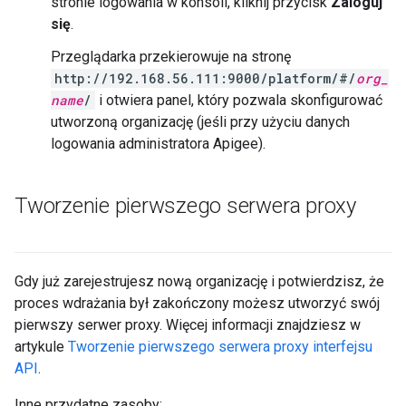
stronie logowania w konsoli, kliknij przycisk
Zaloguj
się
.
Przeglądarka przekierowuje na stronę
http://192.168.56.111:9000/platform/#/
org_
name
/
i otwiera panel, który pozwala skonfigurować
utworzoną organizację (jeśli przy użyciu danych
logowania administratora Apigee).
Tworzenie pierwszego serwera proxy
Gdy już zarejestrujesz nową organizację i potwierdzisz, że
proces wdrażania był zakończony możesz utworzyć swój
pierwszy serwer proxy. Więcej informacji znajdziesz w
artykule
Tworzenie pierwszego serwera proxy interfejsu
API
.
Inne przydatne zasoby: