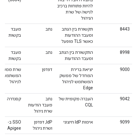
להיות פתוחות ברכיב
לגישה של שרת
הניהול
8443
תקשורת בין הנתב
נתב
מעבד
ומעבד ההודעות
בקשות
כאשר TLS מופעל
8998
התקשורת בין הנתב
נתב
מעבד
ומעבד ההודעות
בקשות
9000
יציאת ברירת
דפדפן
שרת ממשק
המחדל של ממשק
המשתמש
המשתמש לניהול
לניהול
Edge
9042
העברה מקומית של
נתב
קסנדרה
CQL
מעבד הודעות
שרת ניהול
9099
אימות IdP חיצוני
IdP, דפדפן
SSO ב-
ושרת ניהול
Apigee