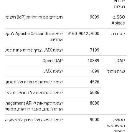
HTTP
רגילות
SSO ב-
9099
חיבורים ממזהי זהויות (IdP) חיצוניים, משרת הניהול ומדפדפנים עבור אימות.
Apigee
קסנדרה
7000, 9042, 9160
אחרים.
7199
יציאת JMX. צריך להיות פתוח לגישה של שרת הניהול.
OpenLDAP
10389
LDAP
שרת ניהול
1099
יציאת JMX
4526
יציאה לשיחות מבוזרות של מטמון וניהו
5636
יציאה להתראות על התחייבות למונטיז
8080
הניהול: נתב, מעבד הודעות, ממשק משתמש, Postgres, Apigee SSO (אם הו
ממשק
9000
יציאה לגישה של דפדפן לממשק המש
המשתמש
לניהול