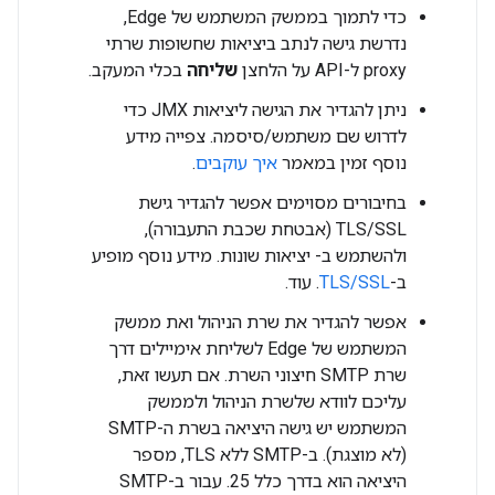
כדי לתמוך בממשק המשתמש של Edge,
נדרשת גישה לנתב ביציאות שחשופות שרתי
proxy ל-API על הלחצן
שליחה
בכלי המעקב.
ניתן להגדיר את הגישה ליציאות JMX כדי
לדרוש שם משתמש/סיסמה. צפייה מידע
נוסף זמין במאמר
איך עוקבים
.
בחיבורים מסוימים אפשר להגדיר גישת
TLS/SSL (אבטחת שכבת התעבורה),
ולהשתמש ב- יציאות שונות. מידע נוסף מופיע
ב-
TLS/SSL
. עוד.
אפשר להגדיר את שרת הניהול ואת ממשק
המשתמש של Edge לשליחת אימיילים דרך
שרת SMTP חיצוני השרת. אם תעשו זאת,
עליכם לוודא שלשרת הניהול ולממשק
המשתמש יש גישה היציאה בשרת ה-SMTP
(לא מוצגת). ב-SMTP ללא TLS, מספר
היציאה הוא בדרך כלל 25. עבור ב-SMTP