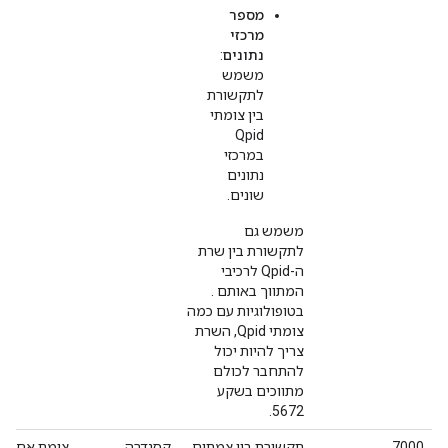
מספר
מרכזי
נתונים
:
משמש
לתקשורת
בין צומתי
Qpid
במרכזי
נתונים
שונים.
משמש גם
לתקשורת בין שרת
ה-Qpid לרכיבי
המתווך באותם .
בטופולוגיות עם כמה
צומתי Qpid, השרת
צריך להיות יכול
להתחבר לכולם
מתווכים בשקע
5672.
7000
תקשורת בין צמתים
קסנדרה
צומת אחר