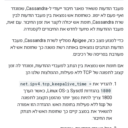
מעבד הודעות משאיר מאגר חיבור ייעודי ל-Cassandra, שמוגדר
ואף פעם לא יפוג. כשחומת אש נמצאת בין מעבד הודעות לבין
שרת Cassandra, חומת אש יכולה לקצר את זמן החיבור. עם זאת,
מעבד ההודעות לא מיועד לחדש את החיבורים לקסנדרה.
כדי למנוע מצב כזה, Apigee ממליץ לשרת Cassandra, מעבד
הודעות הנתבים נמצאים באותה רשת משנה כך שחומת אש לא
מעורבת בפריסה של רכיבים.
אם חומת אש נמצאת בין הנתב למעבדי ההודעות, ומוגדר לה זמן
קצוב לתפוגה של TCP ללא פעילות, ההמלצות שלנו הן:
להגדיר את
net.ipv4.tcp_keepalive_time =
1800
בהגדרות Sysctl ב-Linux OS, כאשר הערך
1800 צריך להיות נמוך יותר מהזמן הקצוב לתפוגה
של tcp ללא פעילות בחומת האש. ההגדרה הזו אמורה
להשאיר את במצב קיים כך שחומת האש לא תנתק
את החיבור.