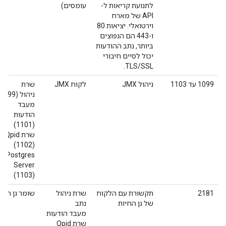
לתנועת קריאות ל-
עומסים)
API של מארח
וירטואלי. יציאות 80
ו-443 הם הנפוצים
ביותר, נתב ההודעות
יכול לסיים חיבורי
TLS/SSL.
1099 עד 1103
ניהול JMX
לקוח JMX
שרת
ניהול (1099)
מעבד
הודעות
(1101)
שרת Qpid
(1102)
Postgres
Server
(1103)
2181
תקשורת עם הלקוח
שרת ניהול
שומר גן חיות
של גן החיות
נתב
מעבד הודעות
שרת Qpid