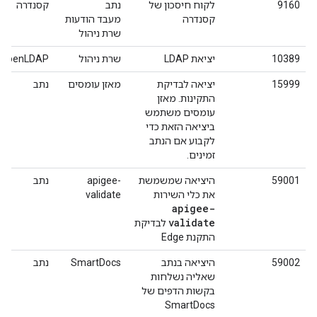
9160
לקוח חיסכון של
נתב
קסנדרה
קסנדרה
מעבד הודעות
שרת ניהול
10389
יציאת LDAP
שרת ניהול
OpenLDAP
15999
יציאה לבדיקת
מאזן עומסים
נתב
התקינות. מאזן
עומסים משתמש
ביציאה הזאת כדי
לקבוע אם הנתב
זמינים.
59001
היציאה שמשמשת
apigee-
נתב
את כלי השירות
validate
apigee-
validate
לבדיקת
התקנת Edge
59002
היציאה בנתב
SmartDocs
נתב
שאליה נשלחות
בקשות הדפים של
SmartDocs