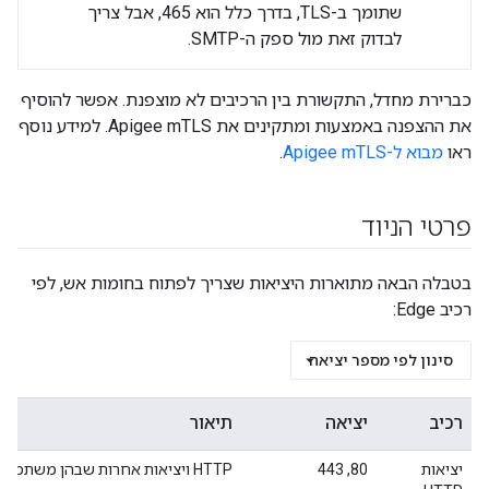
שתומך ב-TLS, בדרך כלל הוא 465, אבל צריך
לבדוק זאת מול ספק ה-SMTP.
כברירת מחדל, התקשורת בין הרכיבים לא מוצפנת. אפשר להוסיף
את ההצפנה באמצעות ומתקינים את Apigee mTLS. למידע נוסף
ראו
מבוא ל-Apigee mTLS
.
פרטי הניוד
בטבלה הבאה מתוארות היציאות שצריך לפתוח בחומות אש, לפי
רכיב Edge:
סינון לפי מספר יציאה
רכיב
יציאה
תיאור
יציאות
80, 443
HTTP ויציאות אחרות שבהן משתמשים למארחים וירטואליים