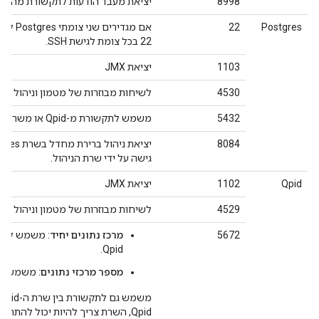
8998
יציאת מעבד הודעות לתקשורת מהנתב
Postgres
22
אם מגד
22 בכל צומת לגישת SSH.
1103
יציאת JMX
4530
לשיחות מבוזרות של מטמון וניהול
5432
משמש לתקשורת מ-Qpid או משרת הניהול אל Postgres
8084
גישה על ידי שרת הניהול.
Qpid
1102
יציאת JMX
4529
לשיחות מבוזרות של מטמון וניהול
5672
מרכז נתונים יחיד
: משמש לשלי
Qpid.
מספר מרכזי נתונים
: משמש לתקשורת בי
Qpid, השרת צריך להיות יכול להתחבר לכולם מתווכים בשקע 5672.