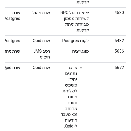
קריאות
4530
יציאת ניהול RPC
שרת ניהול
שרת
לשיחות מטמון
Postgres
מבוזרות וניהול
קריאות
5432
לקוח Postgres
שרת Qpid
Postgres
5636
מונטיזציה
רכיב JMS
שרת ניהול
חיצוני
5672
מרכז
שרת Qpid
שרת Qpid
נתונים
יחיד
:
משמש
לשליחת
ניתוח
נתונים
מהנתב
ומ- מעבד
הודעות
ל-Qpid.