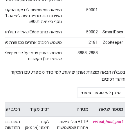
59001
היציאה שמשמשת לבדיקת התקנת Edge על ידי כלי השירות
השירות הזה מחייב גישה ליציאה 59001 בנתב. צפייה
נוסף ביציאה 59001.
SmartDocs
59002
היציאה בנתב Edge שאליה נשלחות בקשות הדפים של SmartDocs.
ZooKeeper
2181
משמש רכיבים אחרים כמו שרת ניהול, 
2888, 3888
ששומרים') תקשורת
בטבלה הבאה מוצגות אותן יציאות, לפי סדר מספרי, עם המקור
והיעד רכיבים:
סינון לפי מספר יציאה
מספר יציאה
מטרה
רכיב מקור
רכיב יעד
virtual_host_port
HTTP וכל יציאות
לקוח
האזנה בנתב
אחרות שמשמשות
חיצוני (או מאזן
ההודעות