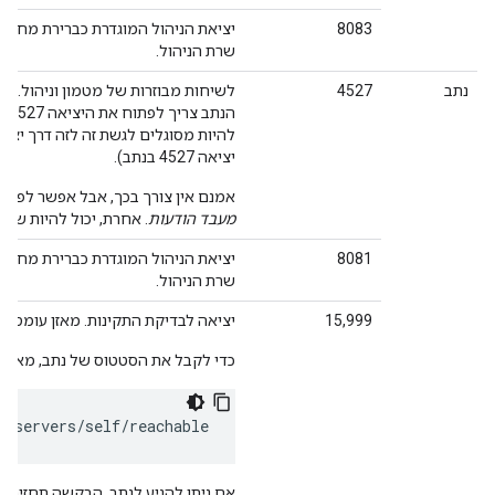
8083
שרת הניהול.
נתב
4527
לשיחות מבוזרות של מטמון וניהול.
הנת
יציאה 4527 בנתב).
אמנם אין צורך בכך, אבל אפשר לפתוח את היציאה 527
מעבד הודעות
. אחרת, יכול להיות שיו
8081
יציאת הניהול המוגדרת כברירת מחדל ל
שרת הניהול.
15,999
יציאה לבדיקת התקינות. מאזן עומסים
כדי לקבל את הסטטוס של נתב, מאזן העומס
1/servers/self/reachable
אם ניתן להגיע לנתב, הבקשה תחזיר HTTP 200.