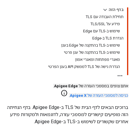
בדף הזה
תחילת העבודה עם TLS
מידע על TLS/SSL
שימוש ב-TLS עם Edge
הגדרת TLS ב-Edge
שימוש ב-TLS בהתקנה של Edge בענן
שימוש ב-TLS בהתקנה של ענן פרטי
מאגרי מפתחות ומאגרי אמון
הגדרת גישה של TLS לממשק API בענן הפרטי
אתם צופים במסמכי העזרה של
Apigee Edge
.
info
כניסה למסמכי העזרה של
Apigee X
.
ברוכים הבאים לדף הבית של TLS ב-Apigee Edge. בדף הנחיתה
הזה מופיעים קישורים למסמכי עזרה, לדוגמאות ולמקורות מידע
אחרים שקשורים לשימוש ב-TLS ב-Apigee Edge.