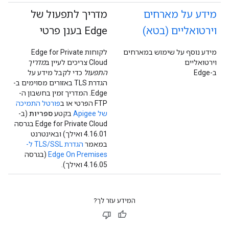
מידע על מארחים
מדריך לתפעול של
וירטואליים (בטא)
Edge בענן פרטי
מידע נוסף על שימוש במארחים
לקוחות Edge for Private
וירטואליים
Cloud צריכים לעיין ב
מדריך
ב-Edge
התפעול
כדי לקבל מידע על
הגדרת TLS באזורים מסוימים ב-
Edge. המדריך זמין בחשבון ה-
FTP הפרטי או ב
פורטל התמיכה
של Apigee
בקטע
ספריות
(ב-
Edge for Private Cloud בגרסה
4.16.01 ואילך) ובאינטרנט
במאמר
הגדרת TLS/SSL ל-
Edge On Premises
(בגרסה
4.16.05 ואילך).
המידע עזר לך?