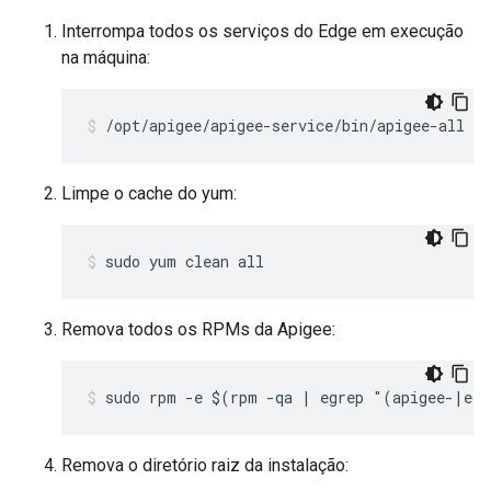
Interrompa todos os serviços do Edge em execução
na máquina:
/opt/apigee/apigee-service/bin/apigee-all st
Limpe o cache do yum:
sudo yum clean all
Remova todos os RPMs da Apigee:
sudo rpm -e $(rpm -qa | egrep "(apigee-|ed
Remova o diretório raiz da instalação: