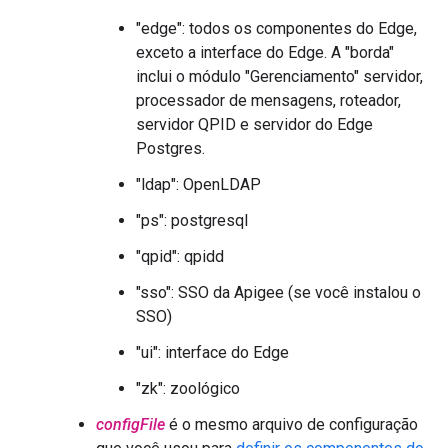
"edge": todos os componentes do Edge,
exceto a interface do Edge. A "borda"
inclui o módulo "Gerenciamento" servidor,
processador de mensagens, roteador,
servidor QPID e servidor do Edge
Postgres.
"ldap": OpenLDAP
"ps": postgresql
"qpid": qpidd
"sso": SSO da Apigee (se você instalou o
SSO)
"ui": interface do Edge
"zk": zoológico
configFile
é o mesmo arquivo de configuração