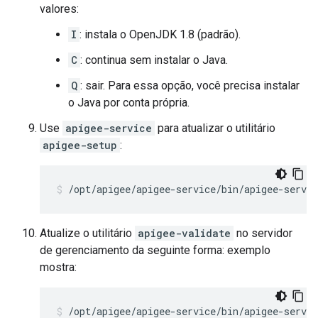
valores:
I
: instala o OpenJDK 1.8 (padrão).
C
: continua sem instalar o Java.
Q
: sair. Para essa opção, você precisa instalar
o Java por conta própria.
Use
apigee-service
para atualizar o utilitário
apigee-setup
:
/opt/apigee/apigee-service/bin/apigee-servic
Atualize o utilitário
apigee-validate
no servidor
de gerenciamento da seguinte forma: exemplo
mostra:
/opt/apigee/apigee-service/bin/apigee-servic