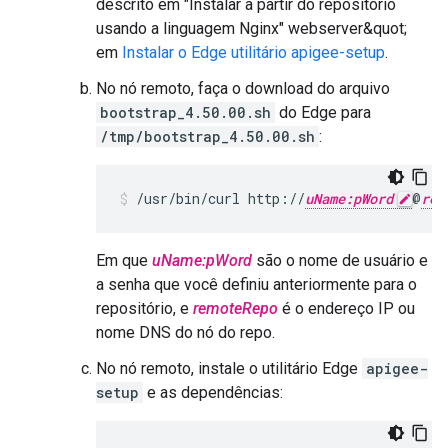
descrito em "Instalar a partir do repositório
usando a linguagem Nginx" webserver&quot;
em
Instalar o Edge utilitário apigee-setup
.
No nó remoto, faça o download do arquivo
bootstrap_4.50.00.sh
do Edge para
/tmp/bootstrap_4.50.00.sh
:
/usr/bin/curl http://
uName:pWord
@
rem
Em que
uName:pWord
são o nome de usuário e
a senha que você definiu anteriormente para o
repositório, e
remoteRepo
é o endereço IP ou
nome DNS do nó do repo.
No nó remoto, instale o utilitário Edge
apigee-
setup
e as dependências: