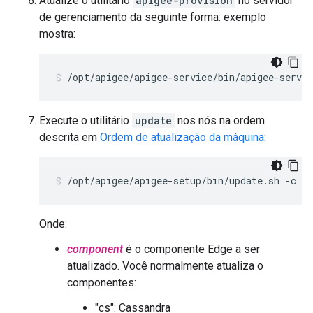
Atualize o utilitário
apigee-provision
no servidor
de gerenciamento da seguinte forma: exemplo
mostra:
/opt/apigee/apigee-service/bin/apigee-servi
Execute o utilitário
update
nos nós na ordem
descrita em
Ordem de atualização da máquina
:
/opt/apigee/apigee-setup/bin/update.sh -c 
co
Onde:
component
é o componente Edge a ser
atualizado. Você normalmente atualiza o
componentes:
"cs": Cassandra