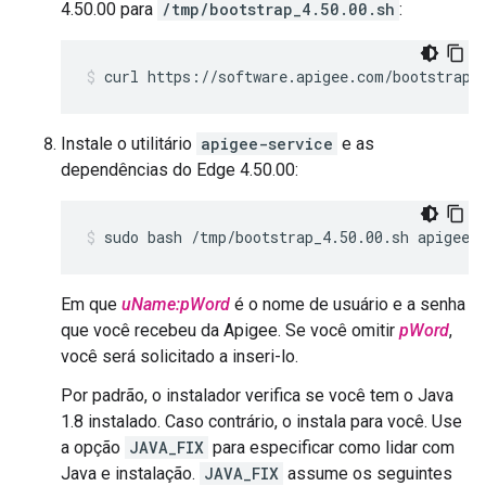
4.50.00 para
/tmp/bootstrap_4.50.00.sh
:
curl https://software.apigee.com/bootstrap_
Instale o utilitário
apigee-service
e as
dependências do Edge 4.50.00:
sudo bash /tmp/bootstrap_4.50.00.sh apigeeu
Em que
uName:pWord
é o nome de usuário e a senha
que você recebeu da Apigee. Se você omitir
pWord
,
você será solicitado a inseri-lo.
Por padrão, o instalador verifica se você tem o Java
1.8 instalado. Caso contrário, o instala para você. Use
a opção
JAVA_FIX
para especificar como lidar com
Java e instalação.
JAVA_FIX
assume os seguintes