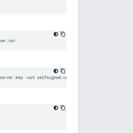
ver.csr
server.key -out selfsigned.crt