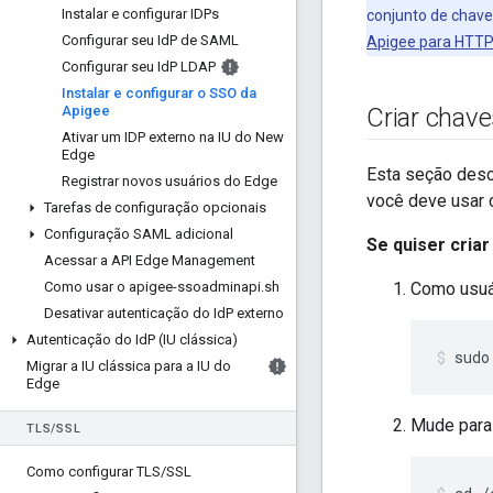
Instalar e configurar IDPs
conjunto de chave
Configurar seu Id
P de SAML
Apigee para HTT
Configurar seu Id
P LDAP
Instalar e configurar o SSO da
Apigee
Criar chave
Ativar um IDP externo na IU do New
Edge
Esta seção desc
Registrar novos usuários do Edge
você deve usar 
Tarefas de configuração opcionais
Configuração SAML adicional
Se quiser criar
Acessar a API Edge Management
Como usar o apigee-ssoadminapi
.
sh
Como usuár
Desativar autenticação do Id
P externo
Autenticação do Id
P (IU clássica)
sudo
Migrar a IU clássica para a IU do
Edge
Mude para 
TLS
/
SSL
Como configurar TLS
/
SSL