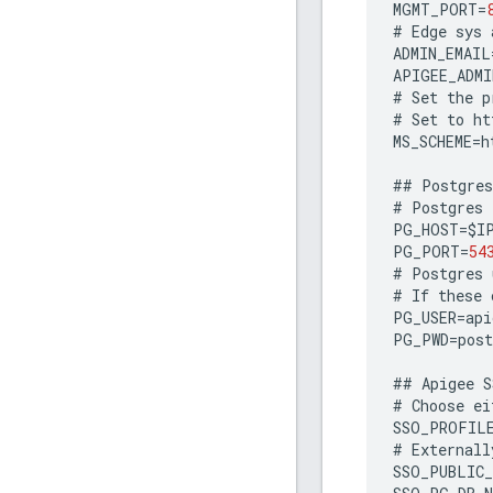
MGMT_PORT
=
#
Edge
sys
ADMIN_EMAIL
APIGEE_ADMI
#
Set
the
p
#
Set
to
ht
MS_SCHEME
=
h
##
Postgres
#
Postgres
PG_HOST
=
$
I
PG_PORT
=
54
#
Postgres
#
If
these
PG_USER
=
api
PG_PWD
=
post
##
Apigee
S
#
Choose
ei
SSO_PROFIL
#
Externall
SSO_PUBLIC_