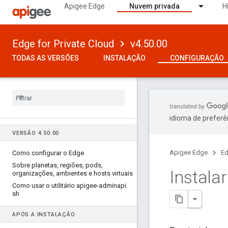
Apigee Edge
Nuvem privada
H
Edge for Private Cloud
v4.50.00
TODAS AS VERSÕES
INSTALAÇÃO
CONFIGURAÇÃO
idioma de preferê
VERSÃO 4
.
50
.
00
Apigee Edge
Ed
Como configurar o Edge
Sobre planetas
,
regiões
,
pods
,
Instala
organizações
,
ambientes e hosts virtuais
Como usar o utilitário apigee-adminapi
.
sh
APÓS A INSTALAÇÃO