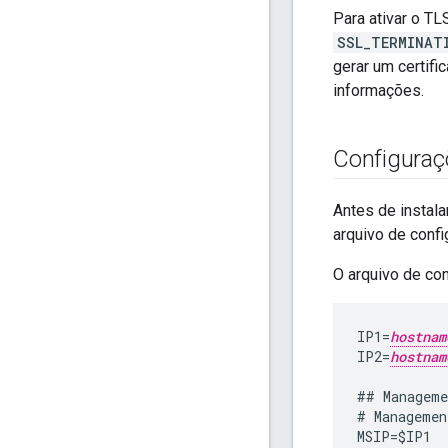
Para ativar o TL
SSL_TERMINAT
gerar um certif
informações.
Configuraç
Antes de instal
arquivo de confi
O arquivo de con
IP1
=
hostnam
IP2
=
hostnam
##
Manageme
#
Managemen
MSIP
=
$
IP1