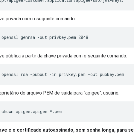
opt/apigee/customer/application/apigee-sso/jwt-keys/
ve privada com o seguinte comando:
 openssl genrsa -out privkey.pem 2048
ve pública a partir da chave privada com o seguinte comando:
 openssl rsa -pubout -in privkey.pem -out pubkey.pem
prietário do arquivo PEM de saída para "apigee". usuário:
 chown apigee:apigee *.pem
have e o certificado autoassinado, sem senha longa, para s