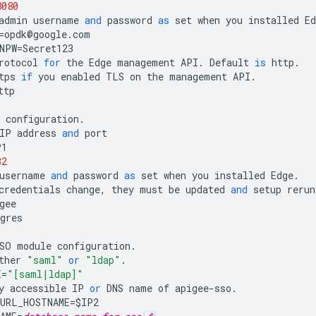
8080
admin
username
and
password
as
set
when
you
installed
Ed
=
opdk
@
google
.
com
NPW
=
Secret123
rotocol
for
the
Edge
management
API
.
Default
is
http
.
tps
if
you
enabled
TLS
on
the
management
API
.
ttp
configuration
.
IP
address
and
port
P1
32
username
and
password
as
set
when
you
installed
Edge
.
credentials
change
,
they
must
be
updated
and
setup
rerun
gee
gres
SO
module
configuration
.
ther
"saml"
or
"ldap"
.
E
=
"[saml|ldap]"
y
accessible
IP
or
DNS
name
of
apigee
-
sso
.
URL_HOSTNAME
=
$
IP2