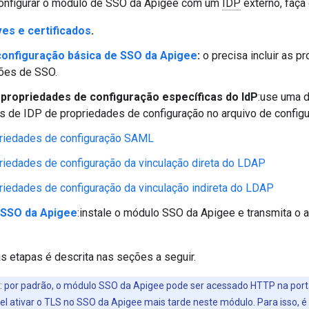
 configurar o módulo de SSO da Apigee com um
IDP
externo, faça 
ves e certificados
.
 configuração básica de SSO da Apigee
:
o precisa incluir as 
ções de SSO.
 propriedades de configuração específicas do IdP
:use uma 
s de IDP de propriedades de configuração no arquivo de configu
riedades de configuração SAML
riedades de configuração da vinculação direta do LDAP
riedades de configuração da vinculação indireta do LDAP
o SSO da Apigee
:instale o módulo SSO da Apigee e transmita o a
 etapas é descrita nas seções a seguir.
: por padrão, o módulo SSO da Apigee pode ser acessado HTTP na por
vel ativar o TLS no SSO da Apigee mais tarde neste módulo. Para isso, é