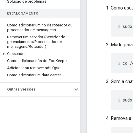
Solução de problemas
Como usuár
ESCALONAMENTO
Como adicionar um nó de roteador ou
sudo
processador de mensagens
Remover um servidor (Servidor de
gerenciamento
/
Processador de
Mude para 
mensagens
/
Roteador)
Cassandra
Como adicionar nós do Zoo
Keeper
cd /
Adicionar ou remover nós Qpid
Como adicionar um data center
Gere a cha
Outras versões
sudo
Remova a 