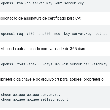
 openssl rsa -in server.key -out server.key
olicitação de assinatura de certificado para CA:
 openssl req -x509 -sha256 -new -key server.key -out ser
ertificado autoassinado com validade de 365 dias:
 openssl x509 -sha256 -days 365 -in server.csr -signkey 
prietário da chave e do arquivo crt para "apigee" proprietário:
 chown apigee:apigee selfsigned.crt