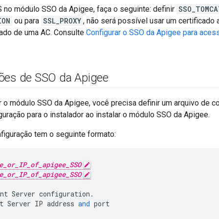
S no módulo SSO da Apigee, faça o seguinte: definir
SSO_TOMCA
ION
ou para
SSL_PROXY
, não será possível usar um certificado
icado de uma AC. Consulte
Configurar o SSO da Apigee para ace
ões de SSO da Apigee
ar o módulo SSO da Apigee, você precisa definir um arquivo de c
guração para o instalador ao instalar o módulo SSO da Apigee.
figuração tem o seguinte formato:
e_or_IP_of_apigee_SSO
e_or_IP_of_apigee_SSO
nt
Server
configuration
.
t
Server
IP
address
and
port