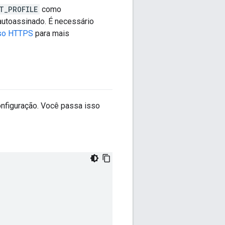
T_PROFILE
como
 autoassinado. É necessário
sso HTTPS
para mais
onfiguração. Você passa isso