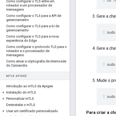
cd /
Como configurar o TLS entre um
roteador e um processador de
mensagens
Como configurar o TLS para a API de
Gere a cha
gerenciamento
Como configurar o TLS para a IU de
gerenciamento
sudo
Como configurar o TLS para a nova
experiência do Edge
Como configurar o protocolo TLS para o
Gere a cha
roteador e o processador de
mensagens
Como ativar a criptografia de internosde
sudo
do Cassandra
M
TLS APIGEE
Mude o pro
Introdução ao m
TLS da Apigee
Instalação do m
TLS
sudo
Personalizar m
TLS
Desinstalar o m
TLS
Usar um certificado personalizado
Para criar a c