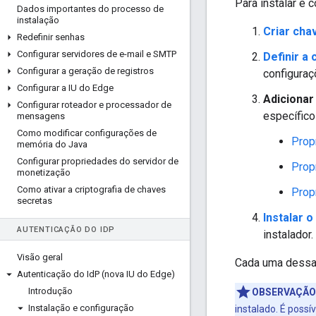
Para instalar e
Dados importantes do processo de
instalação
Criar cha
Redefinir senhas
Configurar servidores de e-mail e SMTP
Definir a
Configurar a geração de registros
configura
Configurar a IU do Edge
Adicionar
Configurar roteador e processador de
específico
mensagens
Como modificar configurações de
Prop
memória do Java
Configurar propriedades do servidor de
Prop
monetização
Como ativar a criptografia de chaves
Prop
secretas
Instalar 
AUTENTICAÇÃO DO ID
P
instalador.
Visão geral
Cada uma dessas
Autenticação do Id
P (nova IU do Edge)
Introdução
OBSERVAÇÃO
Instalação e configuração
instalado. É possí