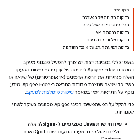
בדף הזה
בדיקות תקינות של המערכת
תהליכים/בדיקות אפליקציה
בדיקות ברמת ה-API
בדיקות של זרימת הודעות
בדיקת תקינות הנתב של מעבד ההודעות
באופן כללי בסביבת ייצור, יש צורך להפעיל מנגנוני מעקב
במסגרת Apigee Edge לפריסה של ענן פרטי. שיטות המעקב
האלה מזהירות את הרשת אדמינים (או אופרטורים) של שגיאה או
כשל. כל שגיאה שנוצרת מדווחת התראה ב-Apigee Edge. מידע
נוסף על התראות זמין במאמר
שיטות מומלצות למעקב
.
כדי להקל על המשתמשים, רכיבי Apigee מסווגים בעיקר לשתי
קטגוריות:
שירותי שרת Java ספציפיים ל-Apigee:
אלה
כוללים ניהול שרת, מעבד הודעות, שרת Qpid ושרת