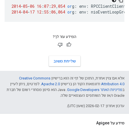
2014
-
05
-
06
16
:
07
:
29
,
054
or
g
:
env
:
RPCClientClientP
2014
-
04
-
17
12
:
55
:
06
,
064
or
g
:
env
:
nioEventLoopGrou
המידע עזר לך?
שליחת משוב
אלא אם צוין אחרת, התוכן של דף זה הוא ברישיון
Creative Commons
Attribution 4.0
ודוגמאות הקוד הן ברישיון
Apache 2.0
. לפרטים, ניתן לעיין
ב
מדיניות האתר Google Developers‏
.‏ Java הוא סימן מסחרי רשום של חברת
Oracle ו/או של השותפים העצמאיים שלה.
עדכון אחרון: 2026-02-17 (שעון UTC).
מידע על Apigee