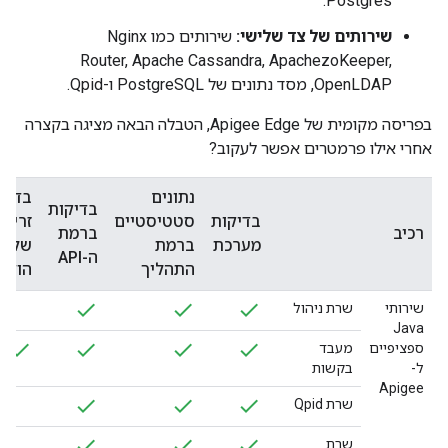
Postgres.
שירותים של צד שלישי:
שירותים כמו Nginx
Router, Apache Cassandra, ApachezoKeeper,
OpenLDAP, מסד נתונים של PostgreSQL ו-Qpid.
בפריסה מקומית של Apigee Edge, הטבלה הבאה מציגה בקצרה
אחרי אילו פרמטרים אפשר לעקוב?
נתונים
בדיק
בדיקות
בדיקות
סטטיסטיים
זרימה
רכיב
ברמת
מערכת
ברמת
של
ה-API
התהליך
הודע
שירותי
שרת ניהול
Java
ספציפיים
מעבד
ל-
בקשות
Apigee
שרת Qpid
שרת