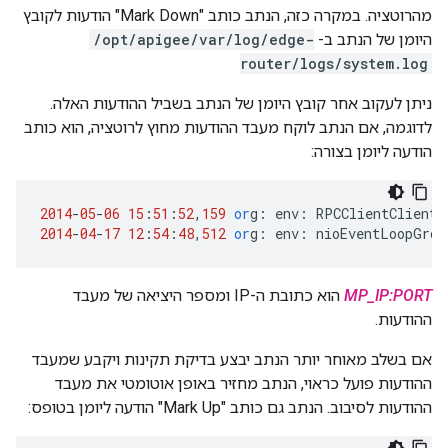
מהרוטציה. במקרה כזה, הנתב כותב "Mark Down" הודעות לקובץ
היומן של הנתב ב-
/opt/apigee/var/log/edge-
router/logs/system.log
ניתן לעקוב אחר קובץ היומן של הנתב בשביל ההודעות האלה.
לדוגמה, אם הנתב לוקח מעבד ההודעות מחוץ לרוטציה, הוא כותב
הודעה ליומן בצורה:
2014
-
05
-
06
15
:
51
:
52
,
159
or
g
:
env
:
RPCClientClientP
2014
-
04
-
17
12
:
54
:
48
,
512
or
g
:
env
:
nioEventLoopGrou
MP_IP:PORT
הוא כתובת ה-IP ומספר היציאה של מעבד
ההודעות.
אם בשלב מאוחר יותר הנתב יבצע בדיקת תקינות ויקבע שמעבד
ההודעות פועל כראוי, הנתב מחזיר באופן אוטומטי את מעבד
ההודעות לסיבוב. הנתב גם כותב "Mark Up" הודעה ליומן בטופס: