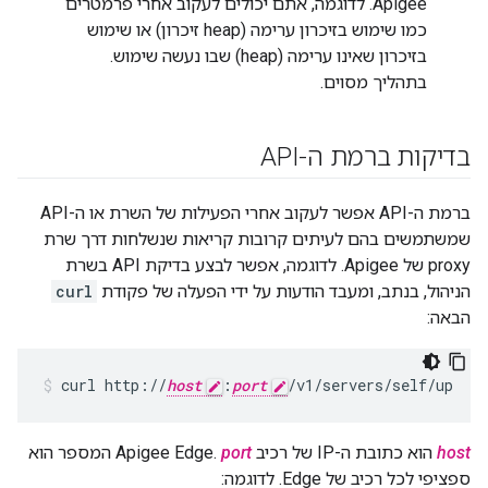
Apigee. לדוגמה, אתם יכולים לעקוב אחרי פרמטרים
כמו שימוש בזיכרון ערימה (heap זיכרון) או שימוש
בזיכרון שאינו ערימה (heap) שבו נעשה שימוש.
בתהליך מסוים.
בדיקות ברמת ה-API
ברמת ה-API אפשר לעקוב אחרי הפעילות של השרת או ה-API
שמשתמשים בהם לעיתים קרובות קריאות שנשלחות דרך שרת
proxy של Apigee. לדוגמה, אפשר לבצע בדיקת API בשרת
הניהול, בנתב, ומעבד הודעות על ידי הפעלה של פקודת
curl
הבאה:
curl http://
host
:
port
/v1/servers/self/up
host
הוא כתובת ה-IP של רכיב Apigee Edge.
port
המספר הוא
ספציפי לכל רכיב של Edge. לדוגמה: