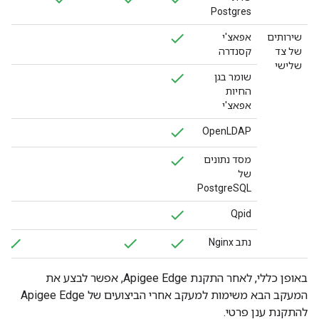
Postgres
שירותים
אפאצ'י
של צד
קסנדרה
שלישי
שומר בגן
החיות
אפאצ'י
OpenLDAP
מסד נתונים
של
PostgreSQL
Qpid
נתב Nginx
באופן כללי, לאחר התקנת Apigee Edge, אפשר לבצע את
המעקב הבא משימות למעקב אחרי הביצועים של Apigee Edge
להתקנת ענן פרטי.