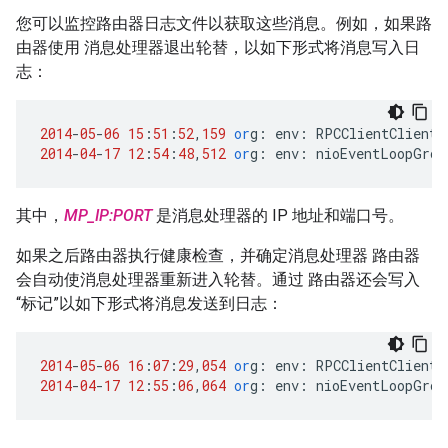
您可以监控路由器日志文件以获取这些消息。例如，如果路
由器使用 消息处理器退出轮替，以如下形式将消息写入日
志：
2014
-
05
-
06
15
:
51
:
52
,
159
or
g
:
env
:
RPCClientClientP
2014
-
04
-
17
12
:
54
:
48
,
512
or
g
:
env
:
nioEventLoopGrou
其中，
MP_IP:PORT
是消息处理器的 IP 地址和端口号。
如果之后路由器执行健康检查，并确定消息处理器 路由器
会自动使消息处理器重新进入轮替。通过 路由器还会写入
“标记”以如下形式将消息发送到日志：
2014
-
05
-
06
16
:
07
:
29
,
054
or
g
:
env
:
RPCClientClientP
2014
-
04
-
17
12
:
55
:
06
,
064
or
g
:
env
:
nioEventLoopGrou