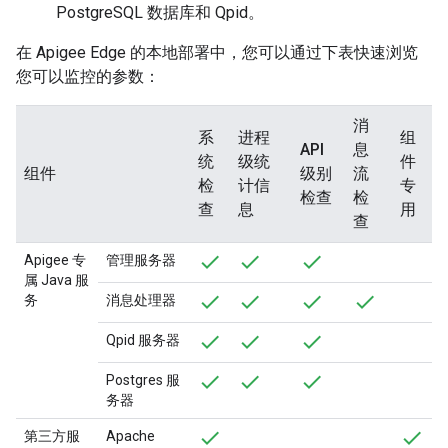
PostgreSQL 数据库和 Qpid。
在 Apigee Edge 的本地部署中，您可以通过下表快速浏览
您可以监控的参数：
消
系
进程
组
API
息
统
级统
件
组件
级别
流
检
计信
专
检查
检
查
息
用
查
Apigee 专
管理服务器
属 Java 服
务
消息处理器
Qpid 服务器
Postgres 服
务器
第三方服
Apache