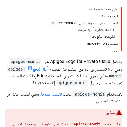
على هذه الصفحة
البدء بسرعة
لمحة عن واجهة برمجة التطبيقات apigee-monit
هندسة معمارية أبيج مونيت
تكوينات المكونات
تثبيت apigee-monit
يشتمل Apigee Edge for Private Cloud على
apigee-monit
،
وهي أداة تستند إلى البرامج المفتوحة المصدر.
أداة الدفع
.
apigee-
monit
بشكل دوري استطلاعات رأي للخدمات Edge إذا كانت الخدمة
غير متاحة، سيحاول
apigee-monit
إعادة تشغيلها.
لاستخدام
apigee-monit
، يجب
تثبيته يدويًا
. وهي ليست جزءًا من
التثبيت القياسي.
تحذير
محاولة واحدة (
apigee-monit
) إعادة تشغيل المكون
كل مرة
يخفق المكون