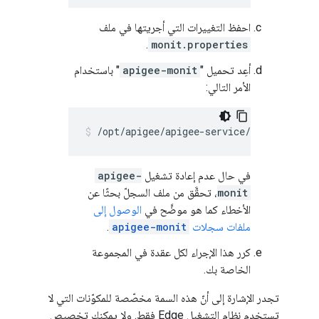
احفظ التغييرات التي أجريتها في ملف
.
monit.properties
أعِد تحميل "
apigee-monit
" باستخدام
الأمر التالي:
/opt/apigee/apigee-service/bin/apigee-
في حال عدم إعادة تشغيل
apigee-
monit
، تحقَّق من ملف السجلّ بحثًا عن
الأخطاء كما هو موضَّح في
الوصول إلى
ملفات سجلات
apigee-monit
.
كرر هذا الإجراء لكل عقدة في المجموعة
الخاصة بك.
تجدر الإشارة إلى أنّ هذه السمة مخصّصة للمكوّنات التي لا
تستخدم نظام التشغيل Edge فقط. ولا يمكنك تخصيص