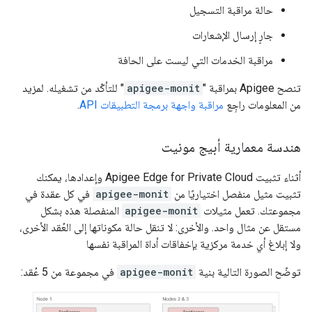
حالة مراقبة التسجيل
جارٍ إرسال الإشعارات
مراقبة الخدمات التي ليست على الحافة
تنصح Apigee بمراقبة "
apigee-monit
" للتأكّد من تشغيله. لمزيد
من المعلومات راجِع
مراقبة واجهة برمجة التطبيقات API
.
هندسة معمارية أبيج مونيت
أثناء تثبيت Apigee Edge for Private Cloud وإعدادها، يمكنك
تثبيت مثيل منفصل اختياريًا من
apigee-monit
في كل عقدة في
مجموعتك. تعمل مثيلات
apigee-monit
المنفصلة هذه بشكل
مستقل عن مثال واحد. والأخرى: لا تنقل حالة مكوناتها إلى العُقد الأخرى،
ولا إبلاغ أي خدمة مركزية بإخفاقات أداة المراقبة نفسها
توضّح الصورة التالية بنية
apigee-monit
في مجموعة من 5 عُقد: