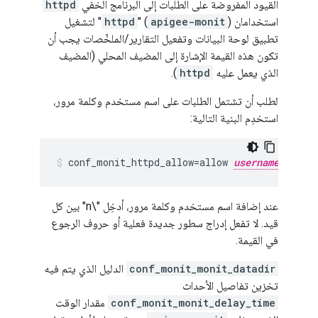
القيود المفروضة على الطلبات إلى البرنامج الخفي
httpd
استخدامان (
apigee-monit
) "
httpd
" لتشغيل
تطبيق لوحة البيانات وتفعيل التقارير/الملخّصات يجب أن
تكون هذه القيمة الإشارة إلى المضيف المحلي (المضيف
الذي يعمل عليه
httpd
).
لطلب أن تشتمل الطلبات على اسم مستخدم وكلمة مرور،
استخدِم البنية التالية:
conf_monit_httpd_allow=allow 
username
:"
pa
عند إضافة اسم مستخدم وكلمة مرور، أدخِل "\n" بين كل
قيد. لا تفعل إدراج سطور جديدة فعلية أو حروف الرجوع
في القيمة.
conf_monit_monit_datadir
الدليل الذي يتم فيه
تخزين تفاصيل الأحداث
conf_monit_monit_delay_time
مقدار الوقت