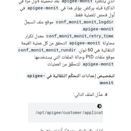
الذي ينتظره
apigee-monit
بعد تحميله لأول مرة في
الذاكرة قبله يركض. يؤثر هذا في
apigee-monit
في
أول فحص للعملية فقط.
conf_monit_monit_logdir
موقع ملف السجلّ
apigee-monit
conf_monit_monit_retry_time
معدل تكرار
محاولة
apigee-monit
التحقق من كل عملية القيمة
التلقائية هي 60 ثوانٍ.
conf_monit_monit_rundir
موقع ملفات PID وحالة الملفات التي يستخدمها
apigee-monit
للتحقّق من العمليات
لتخصيص إعدادات التحكّم التلقائية في
apigee-
:
monit
عدِّل الملف التالي:
/opt/apigee/customer/application/monit.p
إذا لم يكن الملف متوفرًا، أنشئه واضبط