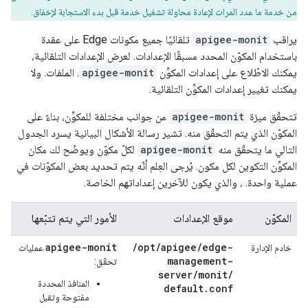
من خدمة ما عدد المرات لإعادة محاولة تشغيل خدمة قبل بدء الاستجابة لإخفاق.
يراقب
apigee-monit
تلقائيًا جميع مكونات Edge على عقدة
باستخدام المكوّن المحدد مسبقًا الإعدادات. لعرض الإعدادات التلقائية،
يمكنك الاطّلاع على إعدادات المكوِّن
apigee-monit
. الملفات. ولا
يمكنك تغيير إعدادات المكوِّن التلقائية.
تتحقّق ميزة
apigee-monit
من جوانب مختلفة للمكوِّن، بناءً على
المكوّن الذي يتم التحقّق منه. تشير رسالة الأشكال البيانية يسرد الجدول
التالي ما يتحقّق منه
apigee-monit
لكلّ مكوّن ويوضّح لك مكان
المكوِّن التكوين لكل مكون. يُرجى العِلم أنّه يتم تحديد بعض المكوّنات في
عملية واحدة. ، والذي يكون للآخرين إعداداتهم الخاصة.
المكوّن
موقع الإعدادات
الأمور التي يتم تتبّعها
apigee-monit
/
opt
/
apigee
/
edge-
خادم الإدارة
عمليات
management-
تحقّق:
server
/
monit
/
المنافذ المحددة
default
.
conf
مفتوحة وتقبل