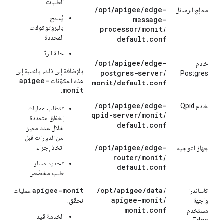
الطلبات
/
opt
/
apigee
/
edge-
معالِج الرسائل
يُسمح
message-
بالبروتوكولات
processor
/
monit
/
المحددة
default
.
conf
حالة الردّ
/
opt
/
apigee
/
edge-
خادم
بالإضافة إلى ذلك، بالنسبة إلى
postgres-server
/
Postgres
apigee-
هذه المكوّنات
monit
/
default
.
conf
monit
:
/
opt
/
apigee
/
edge-
خادم Qpid
تتطلب عمليات
qpid-server
/
monit
/
إخفاق متعددة
default
.
conf
خلال عدد معين
من الدورات قبل
/
opt
/
apigee
/
edge-
اتخاذ إجراء
جهاز التوجيه
router
/
monit
/
تحديد مسار
default
.
conf
طلب مخصّص
apigee-monit
/
opt
/
apigee
/
data
/
كاساندرا
عمليات
apigee-monit
/
واجهة
تحقّق:
monit
.
conf
مستخدم
الخدمة قيد