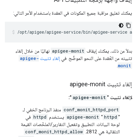
يمكنك تعليق مراقبة جميع المكونات في العقدة باستخدام الأمر التالي:
/opt/apigee/apigee-service/bin/apigee-service ap
بدلاً من ذلك، يمكنك إيقاف
apigee-monit
نهائيًا من خلال إلغاء
تثبيته من العُقدة على النحو الموضَّح. في
إلغاء تثبيت
apigee-
.
monit
إلغاء تثبيت apigee-monit
لإلغاء تثبيت "
apigee-monit
":
conf_monit_httpd_port
منفذ البرنامج الخفي لـ
"
httpd
"
apigee-monit
يستخدم
httpd
في
لوحة البيانات. التطبيق وتفعيل التقارير/الملخّصات القيمة
التلقائية هي 2812.
conf_monit_httpd_allow