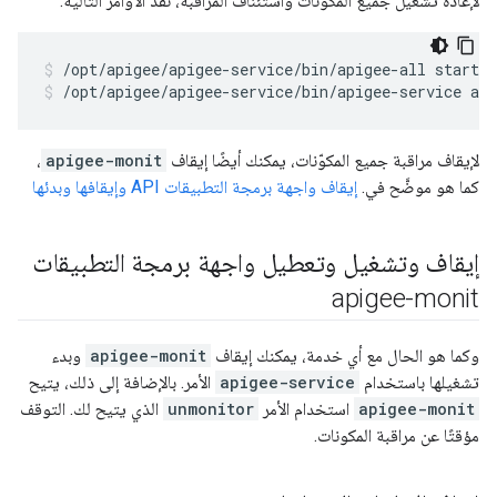
لإعادة تشغيل جميع المكوّنات واستئناف المراقبة، نفِّذ الأوامر التالية:
/opt/apigee/apigee-service/bin/apigee-service ap
لإيقاف مراقبة جميع المكوّنات، يمكنك أيضًا إيقاف
apigee-monit
،
كما هو موضَّح في.
إيقاف واجهة برمجة التطبيقات API وإيقافها وبدئها
إيقاف وتشغيل وتعطيل واجهة برمجة التطبيقات
apigee-monit
وكما هو الحال مع أي خدمة، يمكنك إيقاف
apigee-monit
وبدء
تشغيلها باستخدام
apigee-service
الأمر. بالإضافة إلى ذلك، يتيح
apigee-monit
استخدام الأمر
unmonitor
الذي يتيح لك. التوقف
مؤقتًا عن مراقبة المكونات.