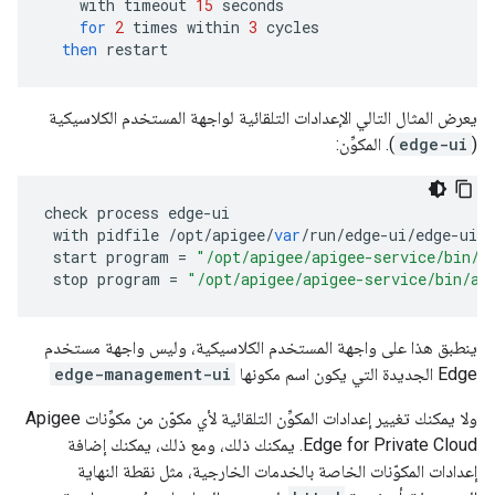
with
timeout
15
seconds
for
2
times
within
3
cycles
then
restart
يعرض المثال التالي الإعدادات التلقائية لواجهة المستخدم الكلاسيكية
(
edge-ui
). المكوِّن:
check
process
edge
-
ui
with
pidfile
/
opt
/
apigee
/
var
/
run
/
edge
-
ui
/
edge
-
ui
.
p
start
program
=
"/opt/apigee/apigee-service/bin/a
stop
program
=
"/opt/apigee/apigee-service/bin/ap
ينطبق هذا على واجهة المستخدم الكلاسيكية، وليس واجهة مستخدم
Edge الجديدة التي يكون اسم مكونها
edge-management-ui
ولا يمكنك تغيير إعدادات المكوِّن التلقائية لأي مكوّن من مكوِّنات Apigee
Edge for Private Cloud. يمكنك ذلك، ومع ذلك، يمكنك إضافة
إعدادات المكوّنات الخاصة بالخدمات الخارجية، مثل نقطة النهاية