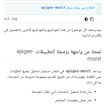
apigee-monit
الاطّلاع على ملفات سجلّ
-monit.log
يتم وصف كل موضوع من هذه المواضيع والمواضيع الأخرى بالتفصيل في
الأقسام التالية.
لمحة عن واجهة برمجة التطبيقات apigee-
monit
يساعد
apigee-monit
في ضمان استمرار تشغيل جميع المكوّنات
على العُقدة. يقوم بذلك عن طريق تقديم مجموعة متنوعة من الخدمات،
بما في ذلك:
جارٍ إعادة تشغيل الخدمات التي تعذّر تنفيذها
جارٍ عرض معلومات الملخص