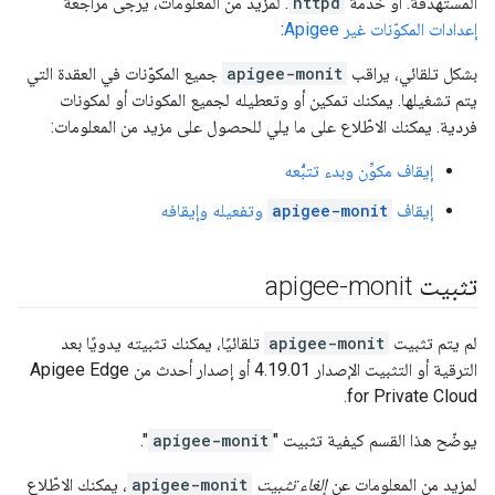
المستهدفة. أو خدمة
httpd
. لمزيد من المعلومات، يُرجى مراجعة
إعدادات المكوّنات غير Apigee
:
بشكل تلقائي، يراقب
apigee-monit
جميع المكوّنات في العقدة التي
يتم تشغيلها. يمكنك تمكين أو وتعطيله لجميع المكونات أو لمكونات
فردية. يمكنك الاطّلاع على ما يلي للحصول على مزيد من المعلومات:
إيقاف مكوِّن وبدء تتبُّعه
إيقاف
apigee-monit
وتفعيله وإيقافه
تثبيت apigee-monit
لم يتم تثبيت
apigee-monit
تلقائيًا، يمكنك تثبيته يدويًا بعد
الترقية أو التثبيت الإصدار 4.19.01 أو إصدار أحدث من Apigee Edge
for Private Cloud.
يوضّح هذا القسم كيفية تثبيت "
apigee-monit
".
لمزيد من المعلومات عن
إلغاء تثبيت
apigee-monit
، يمكنك الاطّلاع