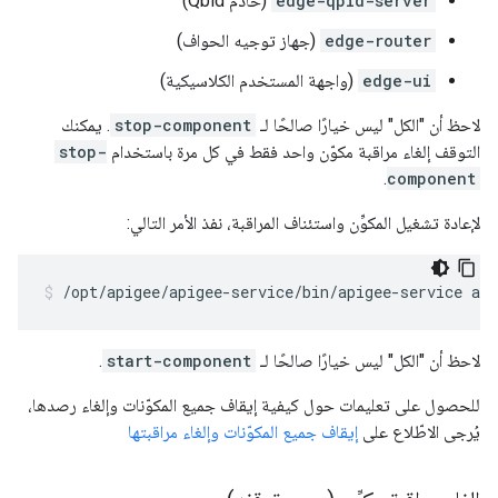
edge-qpid-server
(خادم Qbid)
edge-router
(جهاز توجيه الحواف)
edge-ui
(واجهة المستخدم الكلاسيكية)
لاحظ أن "الكل" ليس خيارًا صالحًا لـ
stop-component
. يمكنك
التوقف إلغاء مراقبة مكوّن واحد فقط في كل مرة باستخدام
stop-
.
component
لإعادة تشغيل المكوِّن واستئناف المراقبة، نفذ الأمر التالي:
/opt/apigee/apigee-service/bin/apigee-service ap
لاحظ أن "الكل" ليس خيارًا صالحًا لـ
start-component
.
للحصول على تعليمات حول كيفية إيقاف جميع المكوّنات وإلغاء رصدها،
يُرجى الاطّلاع على
إيقاف جميع المكوّنات وإلغاء مراقبتها