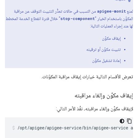
لمنع
apigee-monit
من التسبب في حالات تعذُّر التثبيت التوقف عن مراقبة
المكوِّن باستخدام الخيار "
stop-component
" خلال فترة انقطاع الخدمة المخطط
لها عند إجراء العمليات التالية:
إيقاف مكوِّن
تثبيت مكوِّن أو ترقيته
إعادة تشغيل مكوِّن
تعرض الأقسام التالية خيارات إيقاف مراقبة المكوّنات.
إيقاف مكوِّن وإلغاء مراقبته
لإيقاف مكوِّن وإلغاء مراقبته، نفِّذ الأمر التالي:
/opt/apigee/apigee-service/bin/apigee-service ap