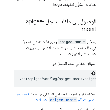
إعدادات المكوِّن لمكونات Edge.
الوصول إلى ملفات سجل apigee-
monit
يسجِّل
apigee-monit
جميع الأنشطة في السجلّ، بما
في ذلك الأحداث وعمليات إعادة التشغيل وتغييرات
الإعدادات والتنبيهات. الملف.
الموقع التلقائي لملف السجلّ هو:
/opt/apigee/var/log/apigee-monit/apigee-monit
يمكنك تغيير الموقع الجغرافي التلقائي من خلال
تخصيص
عنصر التحكّم
apigee-monit
. الإعدادات
.
تكون إدخالات ملف السجلّ على النحو التالي: