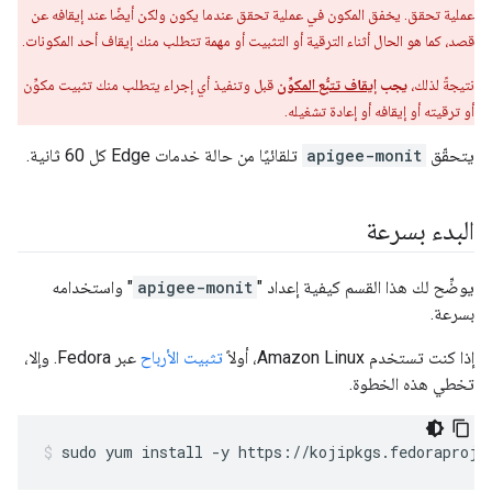
عملية تحقق. يخفق المكون في عملية تحقق عندما يكون ولكن أيضًا عند إيقافه عن
قصد، كما هو الحال أثناء الترقية أو التثبيت أو مهمة تتطلب منك إيقاف أحد المكونات.
نتيجةً لذلك،
يجب
إيقاف تتبُّع المكوِّن
قبل وتنفيذ أي إجراء يتطلب منك تثبيت مكوِّن
أو ترقيته أو إيقافه أو إعادة تشغيله.
يتحقّق
apigee-monit
تلقائيًا من حالة خدمات Edge كل 60 ثانية.
البدء بسرعة
يوضِّح لك هذا القسم كيفية إعداد "
apigee-monit
" واستخدامه
بسرعة.
إذا كنت تستخدم Amazon Linux، أولاً
تثبيت الأرباح
عبر Fedora. وإلا،
تخطي هذه الخطوة.
sudo yum install -y https://kojipkgs.fedoraproje