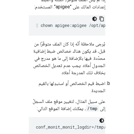
إعدادات المالك على "apigee". المستخدم:
chown apigee:apigee /opt/apigee/custom
يُرجى ملاحظة أنّه إذا كان الملف متوفّرًا من
قبل، قد يكون هناك خصائص ضبط إضافية
محدّدة. فيها بالإضافة إلى ما هو مدرج في
الجدول أعلاه. يجب عدم تعديل الخصائص
بخلاف تلك المدرجة أعلاه.
اضبط قيم الخصائص أو استبدِلها بالقيم
الجديدة.
على سبيل المثال، لتغيير موقع ملف السجلّ
إلى
/tmp
، يمكنك إضافة الموقع التالي:
conf_monit_monit_logdir=/tmp/apigee-moni