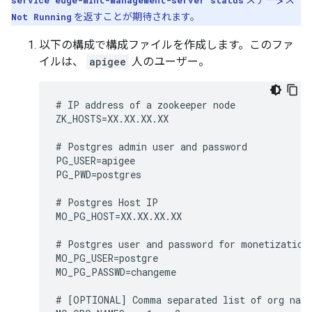
service edge-mint-management-server status
ステータス
Not Running
を返すことが期待されます。
以下の構成で構成ファイルを作成します。このファ
イルは、
apigee
人のユーザー。
# IP address of a zookeeper node

ZK_HOSTS=XX.XX.XX.XX

# Postgres admin user and password

PG_USER=apigee

PG_PWD=postgres

# Postgres Host IP

MO_PG_HOST=XX.XX.XX.XX

# Postgres user and password for monetization

MO_PG_USER=postgre

MO_PG_PASSWD=changeme

# [OPTIONAL] Comma separated list of org name