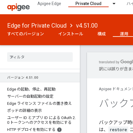
Apigee Edge
Private Cloud
ハ
Edge for Private Cloud
v4.51.00
すべてのバージョン
インストール
構成
運用
訳には誤りが含ま
バージョン 4
.
51
.
00
Apigee ドキュメン
Edge の起動、停止、再起動
サーバーの自動起動の設定
バック
Edge ライセンス ファイルの置き換え
ポッドの詳細の表示
ユーザー ID とアプリ ID による OAuth 2
.
バックアップ時
0 トークンへのアクセスを有効にする
は、
restore
HTTP デプロイを有効にする