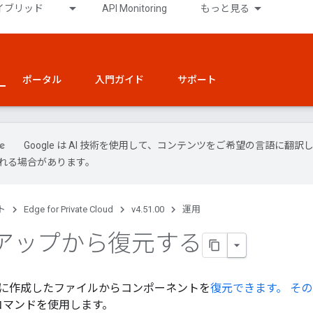
イブリッド
API Monitoring
もっと見る
ポータル
入門ガイド
サポート
Google は AI 技術を使用して、コンテンツをご希望の言語に翻訳し
れる場合があります。
ト
Edge for Private Cloud
v4.51.00
運用
アップから復元する
に作成したファイルからコンポーネントを
復元できます。 そ
コマンドを使用します。