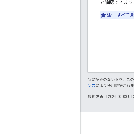
で確認できます
注:
「すべて復
特に記載のない限り、こ
ンス
により使用許諾され
最終更新日 2026-02-03 U
Apigee について
We're part of Google