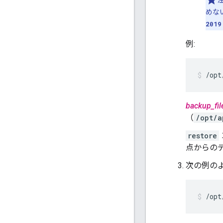
注
めな
2019
例:
/opt
backup_fil
（
/opt/a
restore
点からの
次の例の
/opt