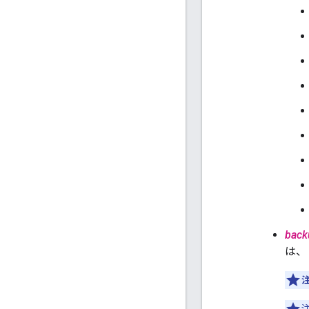
back
は、
注