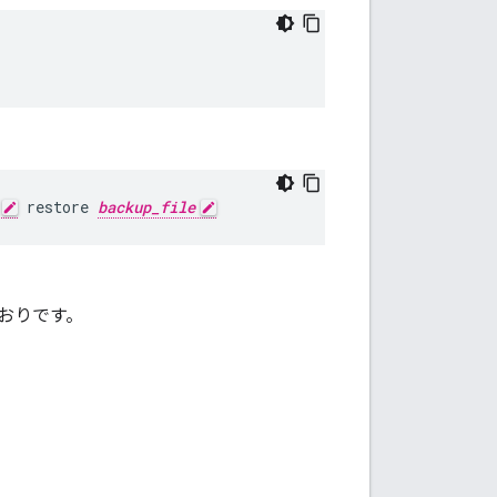
 restore 
backup_file
おりです。