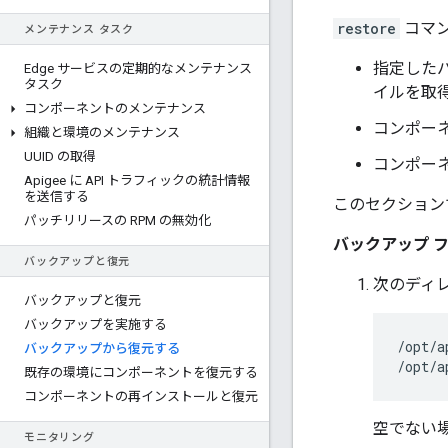
restore
コマ
メンテナンス タスク
指定した
Edge サービスの定期的なメンテナンス
タスク
イルを取得
コンポーネントのメンテナンス
コンポー
組織と環境のメンテナンス
UUID の取得
コンポー
Apigee に API トラフィックの統計情報
を送信する
このセクション
パッチリリースの RPM の無効化
バックアップ 
バックアップと復元
次のディ
バックアップと復元
バックアップを実施する
/opt/a
バックアップから復元する
/opt/a
既存の環境にコンポーネントを復元する
コンポーネントの再インストールと復元
空でない
モニタリング