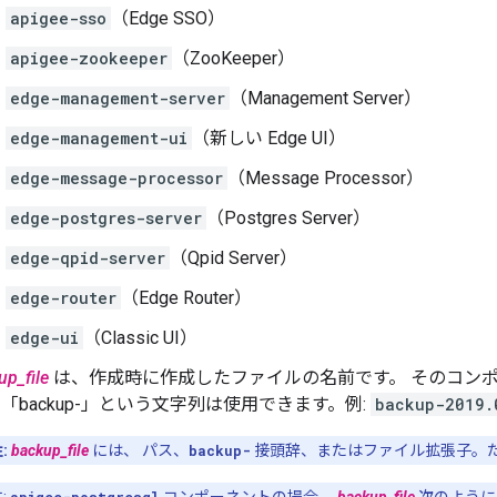
apigee-sso
（Edge SSO）
apigee-zookeeper
（ZooKeeper）
edge-management-server
（Management Server）
edge-management-ui
（新しい Edge UI）
edge-message-processor
（Message Processor）
edge-postgres-server
（Postgres Server）
edge-qpid-server
（Qpid Server）
edge-router
（Edge Router）
edge-ui
（Classic UI）
up_file
は、作成時に作成したファイルの名前です。 そのコン
 「backup-」という文字列は使用できます。例:
backup-2019.
:
backup_file
には、 パス、
backup-
接頭辞、またはファイル拡張子。