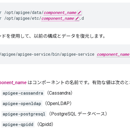
r /opt/apigee/data/
component_name
r /opt/apigee/etc/
component_name
.d
ンドを使用して、以前の構成とデータを復元します。
/apigee/apigee-service/bin/apigee-service 
component_name
ponent_name
はコンポーネントの名前です。有効な値は次のと
apigee-cassandra
（Cassandra）
apigee-openldap
（OpenLDAP）
apigee-postgresql
（PostgreSQL データベース）
apigee-qpidd
（Qpidd）