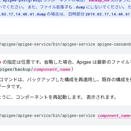
:
apigee-postgresql
コンポーネントの場合、
backup_file
次のように
いでください。 また、ファイル拡張子も
.dump
にしないでください。 
.03.17,14.40.41.dump
の場合は、 日時部分
2019.03.17,14.40.41
/apigee/apigee-service/bin/apigee-service apigee-cassand
e
の指定は任意です。省略した場合、Apigee は最新のファイ
pigee/backup/
component_name
）
コマンドは、バックアップした構成を再適用し、既存の構成を
データです。
ように、コンポーネントを再起動します。 表示されます。
/apigee/apigee-service/bin/apigee-service 
component_name