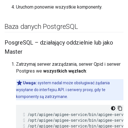
Uruchom ponownie wszystkie komponenty.
Baza danych Postgre
SQL
Posgre
SQL – działający oddzielnie lub jako
Master
Zatrzymaj serwer zarządzania, serwer Qpid i serwer
Postgres we
wszystkich węzłach
:
Uwaga:
system nadal może obsługiwać żądania
wysyłane do interfejsu API. i serwery proxy, gdy te
komponenty są zatrzymane.
/opt/apigee/apigee-service/bin/apigee-servic
/opt/apigee/apigee-service/bin/apigee-servic