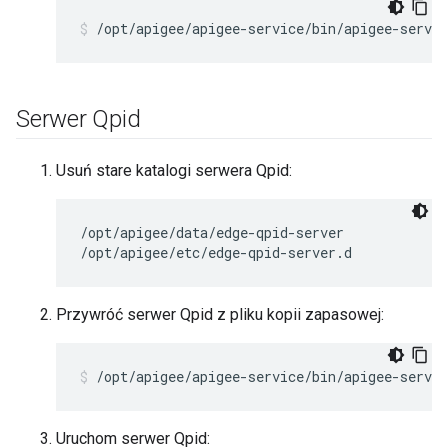
/opt/apigee/apigee-service/bin/apigee-servic
Serwer Qpid
Usuń stare katalogi serwera Qpid:
/opt/apigee/data/edge-qpid-server

/opt/apigee/etc/edge-qpid-server.d
Przywróć serwer Qpid z pliku kopii zapasowej:
/opt/apigee/apigee-service/bin/apigee-servic
Uruchom serwer Qpid: