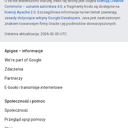
O ile nie stwierdzono inaczej, treść tej strony jest objęta
licencją Creative
Commons – uznanie autorstwa 4.0
, a fragmenty kodu są dostępne na
licencji Apache 2.0
. Szczegółowe informacje na ten temat zawierają
zasady dotyczące witryny Google Developers
. Java jest zastrzeżonym
znakiem towarowym firmy Oracle i jej podmiotów stowarzyszonych.
Ostatnia aktualizacja: 2026-02-03 UTC.
Apigee – informacje
We're part of Google
Zdarzenia
Partnerzy
E-booki i transmisje internetowe
Społeczność i pomoc
Społeczność
Przegląd opcji pomocy