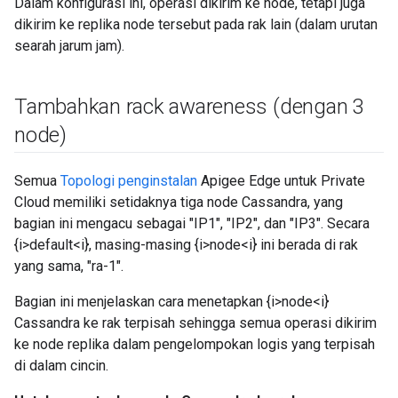
Dalam konfigurasi ini, operasi dikirim ke node, tetapi juga
dikirim ke replika node tersebut pada rak lain (dalam urutan
searah jarum jam).
Tambahkan rack awareness (dengan 3
node)
Semua
Topologi penginstalan
Apigee Edge untuk Private
Cloud memiliki setidaknya tiga node Cassandra, yang
bagian ini mengacu sebagai "IP1", "IP2", dan "IP3". Secara
{i>default<i}, masing-masing {i>node<i} ini berada di rak
yang sama, "ra-1".
Bagian ini menjelaskan cara menetapkan {i>node<i}
Cassandra ke rak terpisah sehingga semua operasi dikirim
ke node replika dalam pengelompokan logis yang terpisah
di dalam cincin.