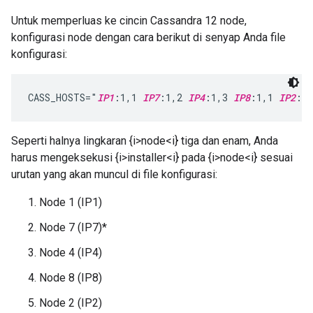
Untuk memperluas ke cincin Cassandra 12 node,
konfigurasi node dengan cara berikut di senyap Anda file
konfigurasi:
CASS_HOSTS="
IP1
:1,1 
IP7
:1,2 
IP4
:1,3 
IP8
:1,1 
IP2
:1,
Seperti halnya lingkaran {i>node<i} tiga dan enam, Anda
harus mengeksekusi {i>installer<i} pada {i>node<i} sesuai
urutan yang akan muncul di file konfigurasi:
Node 1 (IP1)
Node 7 (IP7)*
Node 4 (IP4)
Node 8 (IP8)
Node 2 (IP2)