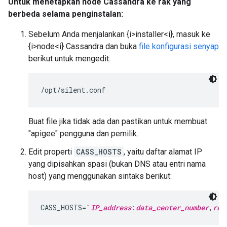
Untuk menetapkan node Cassandra ke rak yang
berbeda selama penginstalan:
Sebelum Anda menjalankan {i>installer<i}, masuk ke
{i>node<i} Cassandra dan buka
file konfigurasi senyap
berikut untuk mengedit:
/opt/silent.conf
Buat file jika tidak ada dan pastikan untuk membuat
"apigee" pengguna dan pemilik.
Edit properti
CASS_HOSTS
, yaitu daftar alamat IP
yang dipisahkan spasi (bukan DNS atau entri nama
host) yang menggunakan sintaks berikut:
CASS_HOSTS="
IP_address
:
data_center_number
,
rac