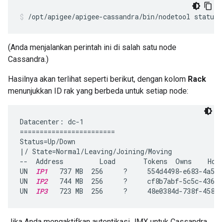
/opt/apigee/apigee-cassandra/bin/nodetool status
(Anda menjalankan perintah ini di salah satu node
Cassandra.)
Hasilnya akan terlihat seperti berikut, dengan kolom
Rack
menunjukkan ID rak yang berbeda untuk setiap node:
Datacenter: dc-1

========================

Status=Up/Down

|/ State=Normal/Leaving/Joining/Moving

--  Address         Load       Tokens  Owns    Host
UN  
IP1
   737 MB  256     ?     554d4498-e683-4a53-
UN  
IP2
   744 MB  256     ?     cf8b7abf-5c5c-4361-
UN  
IP3
   723 MB  256     ?     48e0384d-738f-4589
Jika Anda mengaktifkan autentikasi JMX untuk Cassandra,