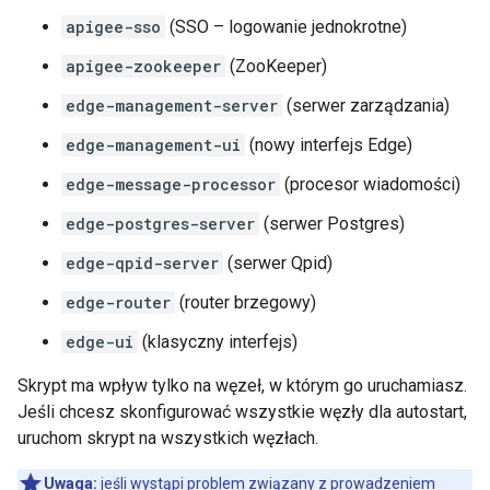
apigee-sso
(SSO – logowanie jednokrotne)
apigee-zookeeper
(ZooKeeper)
edge-management-server
(serwer zarządzania)
edge-management-ui
(nowy interfejs Edge)
edge-message-processor
(procesor wiadomości)
edge-postgres-server
(serwer Postgres)
edge-qpid-server
(serwer Qpid)
edge-router
(router brzegowy)
edge-ui
(klasyczny interfejs)
Skrypt ma wpływ tylko na węzeł, w którym go uruchamiasz.
Jeśli chcesz skonfigurować wszystkie węzły dla autostart,
uruchom skrypt na wszystkich węzłach.
Uwaga:
jeśli wystąpi problem związany z prowadzeniem