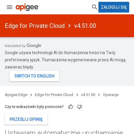
ZALOGUJ SIĘ
Edge for Private Cloud
v4.51.00
Google używa technologii AI do tłumaczenia treści na Twój
preferowany język. Tłumaczenia wygenerowane przez AI mogą
zawierać błędy.
Apigee Edge
Edge for Private Cloud
v4.51.00
Operacje
Czy te wskazówki były pomocne?
PRZEŚLIJ OPINIĘ
Ustawiam automatyczne uruchamianie