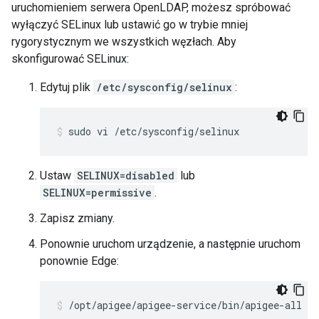
uruchomieniem serwera OpenLDAP, możesz spróbować
wyłączyć SELinux lub ustawić go w trybie mniej
rygorystycznym we wszystkich węzłach. Aby
skonfigurować SELinux:
Edytuj plik
/etc/sysconfig/selinux
:
sudo vi /etc/sysconfig/selinux
Ustaw
SELINUX=disabled
lub
SELINUX=permissive
.
Zapisz zmiany.
Ponownie uruchom urządzenie, a następnie uruchom
ponownie Edge:
/opt/apigee/apigee-service/bin/apigee-all re