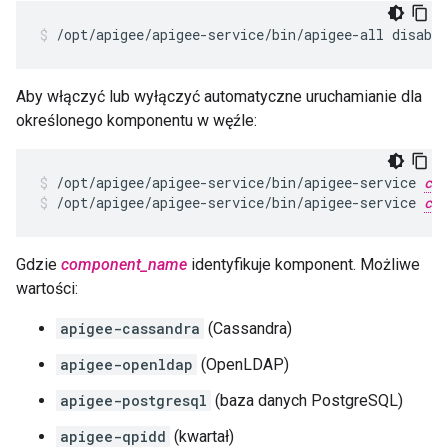
/opt/apigee/apigee-service/bin/apigee-all disable
Aby włączyć lub wyłączyć automatyczne uruchamianie dla
określonego komponentu w węźle:
/opt/apigee/apigee-service/bin/apigee-service 
com
/opt/apigee/apigee-service/bin/apigee-service 
com
Gdzie
component_name
identyfikuje komponent. Możliwe
wartości:
apigee-cassandra
(Cassandra)
apigee-openldap
(OpenLDAP)
apigee-postgresql
(baza danych PostgreSQL)
apigee-qpidd
(kwartał)