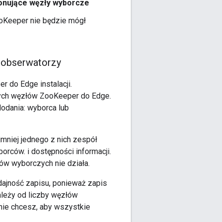
jonujące węzły wyborcze
oKeeper nie będzie mógł
 obserwatorzy
do Edge instalacji.
nych węzłów ZooKeeper do Edge.
odania: wyborca lub
mniej jednego z nich zespół
rców. i dostępności informacji.
ów wyborczych nie działa.
ajność zapisu, ponieważ zapis
leży od liczby węzłów
nie chcesz, aby wszystkie