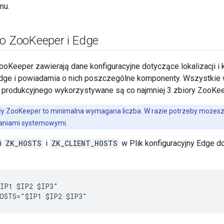
mu.
 o Zoo
Keeper i Edge
Keeper zawierają dane konfiguracyjne dotyczące lokalizacji i k
ge i powiadamia o nich poszczególne komponenty. Wszystkie 
produkcyjnego wykorzystywane są co najmniej 3 zbiory ZooKe
y ZooKeeper to minimalna wymagana liczba. W razie potrzeby możesz
aniami systemowymi.
i
ZK_HOSTS
i
ZK_CLIENT_HOSTS
w Plik konfiguracyjny Edge d
IP1 $IP2 $IP3"

HOSTS="$IP1 $IP2 $IP3"