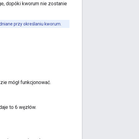
dge, dopóki kworum nie zostanie
dniane przy określaniu kworum.
dzie mógł funkcjonować.
aje to 6 węzłów.