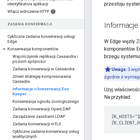
przestoju syste
identyfikatora aplikacji
Włącz wdrożenie HTTP
Informacje
ZADANIA KONSERWACJI
Cykliczne zadania konserwacji usługi
W Edge węzły Zoo
Edge
komponentów Ed
Konserwacja komponentów
brzegu systemu 
Współczynnik replikacji Cassandra i
poziom spójności
Zadania konserwacji w Cassandra
Uwaga:
3 węzł
Zmień strategię kompresowania
zgodnie z wymag
Cassadra
Informacje o konserwacji Zoo
Użyj właściwośc
Keeper
Na przykład:
Konserwacja ogrodu zoologicznego
Zadania konserwacji Open
LDAP
ZK_HOSTS="$
Zarządzanie zasobami LDAP
ZK_CLIENT_
Zadania konserwacji m
TLS
Cykliczne zadania konserwacji usług
analitycznych