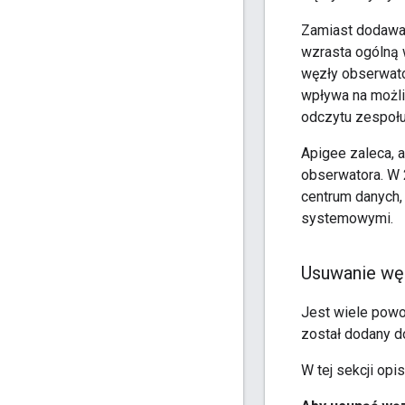
Zamiast dodawa
wzrasta ogólną 
węzły obserwator
wpływa na możli
odczytu zespołu
Apigee zaleca, 
obserwatora. W 2
centrum danych,
systemowymi.
Usuwanie wę
Jest wiele powo
został dodany d
W tej sekcji opi