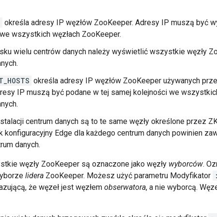
S
określa adresy IP węzłów ZooKeeper. Adresy IP muszą być w
i we wszystkich węzłach ZooKeeper.
sku wielu centrów danych należy wyświetlić wszystkie węzły 
nych.
T_HOSTS
określa adresy IP węzłów ZooKeeper używanych przez
dresy IP muszą być podane w tej samej kolejności we wszystk
nych.
nstalacji centrum danych są to te same węzły określone przez
ik konfiguracyjny Edge dla każdego centrum danych powinien z
trum danych.
stkie węzły ZooKeeper są oznaczone jako węzły
wyborców
. O
wyborze
lidera
ZooKeeper. Możesz użyć parametru Modyfikator
zującą, że węzeł jest węzłem
obserwatora
, a nie wyborcą. Węz