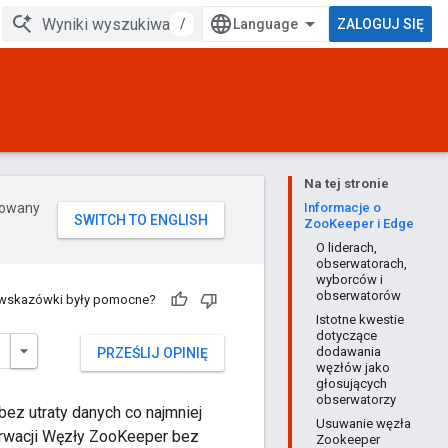
/
ZALOGUJ SIĘ
Na tej stronie
erowany
Informacje o
ZooKeeper i Edge
O liderach,
obserwatorach,
wyborców i
obserwatorów
 wskazówki były pomocne?
Istotne kwestie
dotyczące
dodawania
PRZEŚLIJ OPINIĘ
węzłów jako
głosujących
obserwatorzy
ez utraty danych co najmniej
Usuwanie węzła
rwacji Węzły ZooKeeper bez
Zookeeper