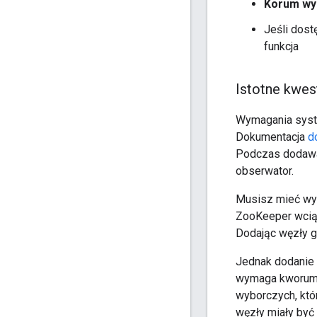
Korum wyn
Jeśli dos
funkcja
Istotne kwes
Wymagania syst
Dokumentacja
d
Podczas dodawa
obserwator.
Musisz mieć wys
ZooKeeper wciąż
Dodając węzły g
Jednak dodanie 
wymaga kworum z
wyborczych, któ
węzły miały być