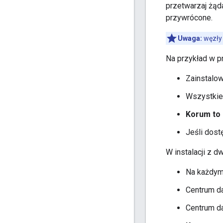
przetwarzaj żąda
przywrócone.
Uwaga:
węzły 
Na przykład w p
Zainstalo
Wszystkie
Korum to 
Jeśli dost
W instalacji z 
Na każdym 
Centrum d
Centrum d