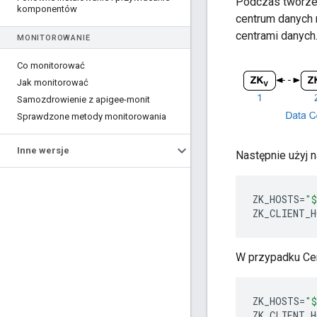
Podczas tworzen
komponentów
centrum danych 
centrami danych
MONITOROWANIE
Co monitorować
Jak monitorować
Samozdrowienie z apigee-monit
Sprawdzone metody monitorowania
Inne wersje
Następnie użyj 
ZK_HOSTS
=
"$
ZK_CLIENT_H
W przypadku Cen
ZK_HOSTS
=
"$
ZK_CLIENT_H