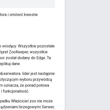
atora i omówić kwestie
ko
wiodący
. Wszystkie pozostałe
Węzeł ZooKeeper, wszystkie
or został dodany do Edge. Ta
plikuj dane.
serwatora. lider jest następnie
dotyczącym wyboru przywódcą
m oznacza, że ponad połowa
 funkcjonalność.
ypadku Właściciel zoo nie może
rządzeniami brzegowymi Serwer,