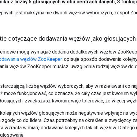
ika z liczby 5 głosujących w obu centrach danych, 3 funkc
tępnych jest maksymalnie dwóch węzłów wyborczych, zespół Zo
tie dotyczące dodawania węzłów jako głosujących
emowe mogą wymagać dodania dodatkowych węzłów ZooKeeper 
odawania węzłów ZooKeeper
. opisuje sposób dodawania kolej
nia węzłów ZooKeeper musisz: uwzględnia rodzaj węzłów do d
tarczającą liczbę węzłów wyborczych, aby w razie awarii co naj
 może funkcjonować, co oznacza, że cały czas jest kworum wybo
łosujących, zwiększasz kworum, więc tolerować, że więcej węzł
kolejnych węzłów głosujących może negatywnie wpłynąć na wyd
gody co do lidera. Czas potrzebny na określenie zwycięzcy za
ra wzrasta w miarę dodawania kolejnych takich węzłów. Dlatego 
 głosowane.