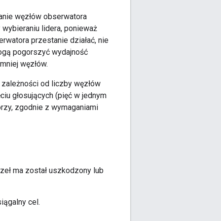
anie węzłów obserwatora
wybieraniu lidera, ponieważ
rwatora przestanie działać, nie
mogą pogorszyć wydajność
 mniej węzłów.
w zależności od liczby węzłów
ęciu głosujących (pięć w jednym
orzy, zgodnie z wymaganiami
ęzeł ma został uszkodzony lub
iągalny cel.