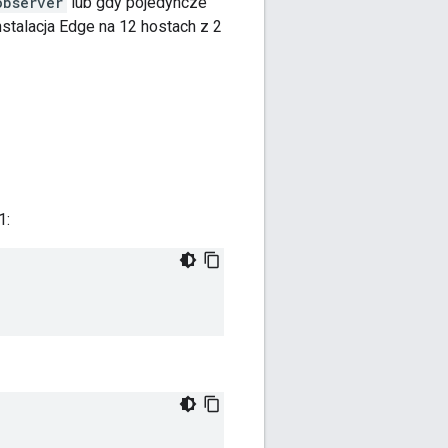
observer
lub gdy pojedyncze
talacja Edge na 12 hostach z 2
1: