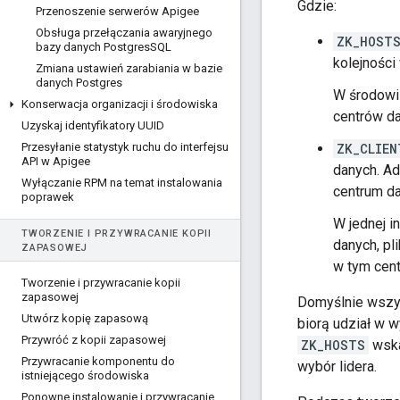
Gdzie:
Przenoszenie serwerów Apigee
Obsługa przełączania awaryjnego
ZK_HOST
bazy danych Postgres
SQL
kolejnośc
Zmiana ustawień zarabiania w bazie
danych Postgres
W środowi
Konserwacja organizacji i środowiska
centrów da
Uzyskaj identyfikatory UUID
Przesyłanie statystyk ruchu do interfejsu
ZK_CLIEN
API w Apigee
danych. A
Wyłączanie RPM na temat instalowania
centrum da
poprawek
W jednej i
TWORZENIE I PRZYWRACANIE KOPII
danych, pl
ZAPASOWEJ
w tym cen
Tworzenie i przywracanie kopii
zapasowej
Domyślnie wszy
Utwórz kopię zapasową
biorą udział w 
Przywróć z kopii zapasowej
ZK_HOSTS
wska
Przywracanie komponentu do
wybór lidera.
istniejącego środowiska
Ponowne instalowanie i przywracanie