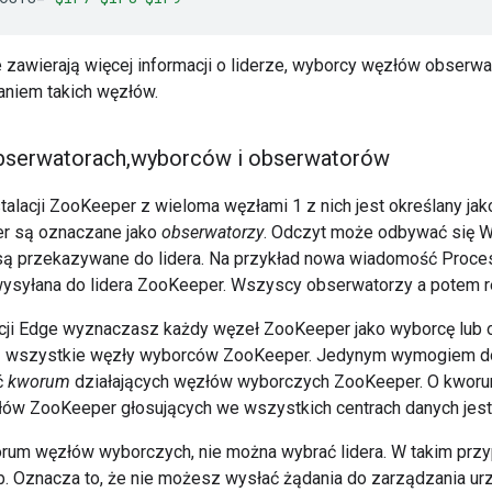
 zawierają więcej informacji o liderze, wyborcy węzłów obserw
niem takich węzłów.
serwatorach
,
wyborców i obserwatorów
talacji ZooKeeper z wieloma węzłami 1 z nich jest określany ja
r są oznaczane jako
obserwatorzy
. Odczyt może odbywać się 
są przekazywane do lidera. Na przykład nowa wiadomość Proces
 wysyłana do lidera ZooKeeper. Wszyscy obserwatorzy a potem re
cji Edge wyznaczasz każdy węzeł ZooKeeper jako wyborcę lub ob
z wszystkie węzły wyborców ZooKeeper. Jedynym wymogiem 
ć
kworum
działających węzłów wyborczych ZooKeeper. O kworu
ów ZooKeeper głosujących we wszystkich centrach danych jest i
orum węzłów wyborczych, nie można wybrać lidera. W takim prz
b. Oznacza to, że nie możesz wysłać żądania do zarządzania u