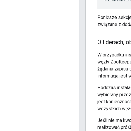
Poniższe sekcje
związane z doda
O liderach
,
ob
W przypadku ins
węzły ZooKeepe
żądania zapisu 
informacja jest
Podczas instala
wybierany prze
jest koniecznoś
wszystkich węzł
Jeśli nie ma kw
realizować próś