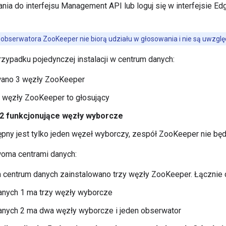
nia do interfejsu Management API lub loguj się w interfejsie E
obserwatora ZooKeeper nie biorą udziału w głosowania i nie są uwzglę
rzypadku pojedynczej instalacji w centrum danych:
wano 3 węzły ZooKeeper
 węzły ZooKeeper to głosujący
2 funkcjonujące węzły wyborcze
ępny jest tylko jeden węzeł wyborczy, zespół ZooKeeper nie bę
dwoma centrami danych:
centrum danych zainstalowano trzy węzły ZooKeeper. Łącznie d
anych 1 ma trzy węzły wyborcze
anych 2 ma dwa węzły wyborcze i jeden obserwator