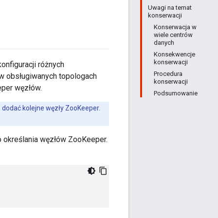
Uwagi na temat
konserwacji
Konserwacja w
wiele centrów
danych
Konsekwencje
konserwacji
onfiguracji różnych
Procedura
w obsługiwanych topologach
konserwacji
eper węzłów.
Podsumowanie
 dodać kolejne węzły ZooKeeper.
o określania węzłów ZooKeeper.