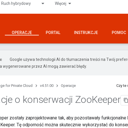
Ruch hybrydowy
Więcej
OPERACJE
PORTAL
INSTRUKCJE
POMOC
Google używa technologii AI do tłumaczenia treści na Twój pref
ia wygenerowane przez AI mogą zawierać błędy.
ge for Private Cloud
v4.51.00
Operacje
Czy te
cje o konserwacji Zoo
Keeper
er zostały zaprojektowane tak, aby pozostawały funkcjonalne b
oKeeper. Tę odporność można skutecznie wykorzystać do konse