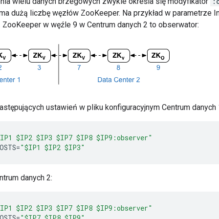
ia wielu danych brzegowych zwykle określa się modyfikator
:
ma dużą liczbę węzłów ZooKeeper. Na przykład w parametrze Ins
. ZooKeeper w węźle 9 w Centrum danych 2 to obserwator:
następujących ustawień w pliku konfiguracyjnym Centrum danych 
IP1 $IP2 $IP3 $IP7 $IP8 $IP9:observer"
OSTS
=
"$IP1 $IP2 $IP3"
trum danych 2:
IP1 $IP2 $IP3 $IP7 $IP8 $IP9:observer"
OSTS
=
"$IP7 $IP8 $IP9"