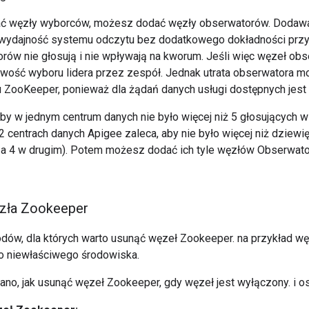
ć węzły wyborców, możesz dodać węzły obserwatorów. Dodaw
wydajność systemu odczytu bez dodatkowego dokładności przy 
ów nie głosują i nie wpływają na kworum. Jeśli więc węzeł obse
wość wyboru lidera przez zespół. Jednak utrata obserwatora 
 ZooKeeper, ponieważ dla żądań danych usługi dostępnych jest
aby w jednym centrum danych nie było więcej niż 5 głosujących 
 centrach danych Apigee zaleca, aby nie było więcej niż dziewi
 a 4 w drugim). Potem możesz dodać ich tyle węzłów Obserwat
zła Zookeeper
dów, dla których warto usunąć węzeł Zookeeper. na przykład w
o niewłaściwego środowiska.
sano, jak usunąć węzeł Zookeeper, gdy węzeł jest wyłączony. i os