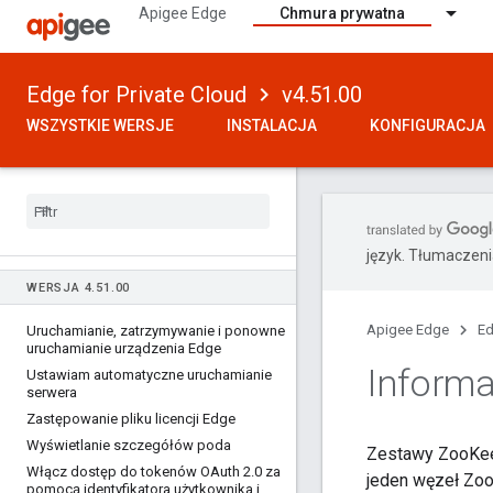
Apigee Edge
Chmura prywatna
Edge for Private Cloud
v4.51.00
WSZYSTKIE WERSJE
INSTALACJA
KONFIGURACJA
język. Tłumaczen
WERSJA 4
.
51
.
00
Apigee Edge
Ed
Uruchamianie
,
zatrzymywanie i ponowne
uruchamianie urządzenia Edge
Informa
Ustawiam automatyczne uruchamianie
serwera
Zastępowanie pliku licencji Edge
Wyświetlanie szczegółów poda
Zestawy ZooKeep
Włącz dostęp do tokenów OAuth 2
.
0 za
jeden węzeł Zo
pomocą identyfikatora użytkownika i