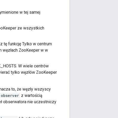
ymienione w tej samej
ZooKeeper ze wszystkich
 tę funkcję Tylko w centrum
ich węzłach ZooKeeper w w
 ZK_HOSTS. W wiele centrów
awierać tylko węzłów ZooKeeper
znacza to, że węzły wszyscy
:observer
z wartością
eł obserwatora nie uczestniczy