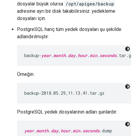
dosyalar büyük olursa
/opt/apigee/backup
adresine ayrı bir disk takabilirsiniz. yedekleme
dosyaları için.
PostgreSQL hariç tüm yedek dosyaları şu şekilde
adlandırılmıştır:
backup-
year
.
month
.
day
,
hour
.
min
.
seconds
.tar.gz
Örneğin:
backup-2018.05.29,11.13.41.tar.gz
PostgreSQL yedek dosyalarının adları şunlardır:
year
.
month
.
day
,
hour
.
min
.
seconds
.dump