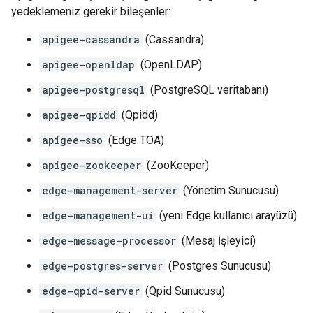
yedeklemeniz gerekir bileşenler:
apigee-cassandra
(Cassandra)
apigee-openldap
(OpenLDAP)
apigee-postgresql
(PostgreSQL veritabanı)
apigee-qpidd
(Qpidd)
apigee-sso
(Edge TOA)
apigee-zookeeper
(ZooKeeper)
edge-management-server
(Yönetim Sunucusu)
edge-management-ui
(yeni Edge kullanıcı arayüzü)
edge-message-processor
(Mesaj İşleyici)
edge-postgres-server
(Postgres Sunucusu)
edge-qpid-server
(Qpid Sunucusu)