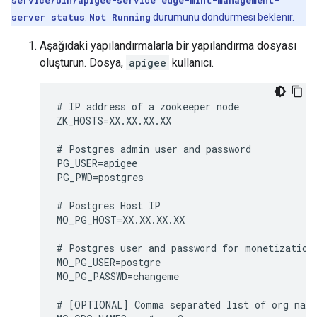
service/bin/apigee-service edge-mint-management-
server status
.
Not Running
durumunu döndürmesi beklenir.
Aşağıdaki yapılandırmalarla bir yapılandırma dosyası
oluşturun. Dosya,
apigee
kullanıcı.
# IP address of a zookeeper node

ZK_HOSTS=XX.XX.XX.XX

# Postgres admin user and password

PG_USER=apigee

PG_PWD=postgres

# Postgres Host IP

MO_PG_HOST=XX.XX.XX.XX

# Postgres user and password for monetization

MO_PG_USER=postgre

MO_PG_PASSWD=changeme

# [OPTIONAL] Comma separated list of org name