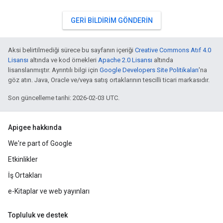
GERI BILDIRIM GÖNDERIN
Aksi belirtilmediği sürece bu sayfanın içeriği
Creative Commons Atıf 4.0
Lisansı
altında ve kod örnekleri
Apache 2.0 Lisansı
altında
lisanslanmıştır. Ayrıntılı bilgi için
Google Developers Site Politikaları
'na
göz atın. Java, Oracle ve/veya satış ortaklarının tescilli ticari markasıdır.
Son güncelleme tarihi: 2026-02-03 UTC.
Apigee hakkında
We're part of Google
Etkinlikler
İş Ortakları
e-Kitaplar ve web yayınları
Topluluk ve destek