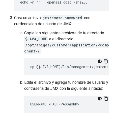
echo -n '
' | openssl dgst -sha256
Crea un archivo
jmxremote.password
con
credenciales de usuario de JMX:
Copia los siguientes archivos de tu directorio
$JAVA_HOME
a el directorio
/opt/apigee/customer/application/<comp
onent>/
:
cp ${JAVA_HOME}/lib/management/jmxremote
Edita el archivo y agrega tu nombre de usuario y
contraseña de JMX con la siguiente sintaxis:
USERNAME <HASH-PASSWORD>