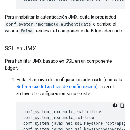
Para inhabilitar la autenticación JMX, quita la propiedad
conf_system_jmxremote_authenticate
o cambia el
valor a
false
. reiniciar el componente de Edge adecuado.
SSL en JMX
Para habilitar JMX basado en SSL en un componente
Edge*:
Edita el archivo de configuración adecuado (consulta
Referencia del archivo de configuración
). Crea el
archivo de configuración si no existe:
conf_system_jmxremote_enable=true

conf_system_jmxremote_ssl=true

conf_system_javax_net_ssl_keystore=/opt/apigee
conf_system_javax_net_ssl_keystorepassword=<k