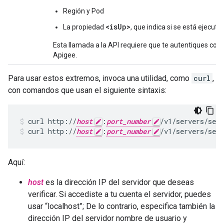
Región y Pod
<isUp>
La propiedad
, que indica si se está ejecuta
Esta llamada a la API requiere que te autentiques con
Apigee.
Para usar estos extremos, invoca una utilidad, como
curl
,
con comandos que usan el siguiente sintaxis:
curl http://
host
:
port_number
curl http://
host
:
port_number
/v1/servers/self
Aquí:
host
es la dirección IP del servidor que deseas
verificar. Si accediste a tu cuenta el servidor, puedes
usar “localhost”; De lo contrario, especifica también la
dirección IP del servidor nombre de usuario y