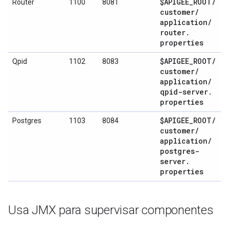
$APIGEE
_
ROOT
/
Router
1100
8081
customer
/
application
/
router
.
properties
$APIGEE
_
ROOT
/
Qpid
1102
8083
customer
/
application
/
qpid-server
.
properties
$APIGEE
_
ROOT
/
Postgres
1103
8084
customer
/
application
/
postgres-
server
.
properties
Usa JMX para supervisar componentes