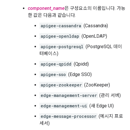
component_name
은 구성요소의 이름입니다. 가능
한 값은 다음과 같습니다.
apigee-cassandra
(Cassandra)
apigee-openldap
(OpenLDAP)
apigee-postgresql
(PostgreSQL 데이
터베이스)
apigee-qpidd
(Qpidd)
apigee-sso
(Edge SSO)
apigee-zookeeper
(ZooKeeper)
edge-management-server
(관리 서버)
edge-management-ui
(새 Edge UI)
edge-message-processor
(메시지 프로
세서)