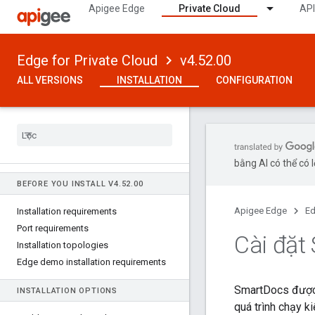
Apigee Edge
Private Cloud
API
Edge for Private Cloud
v4.52.00
ALL VERSIONS
INSTALLATION
CONFIGURATION
bằng AI có thể có l
BEFORE YOU INSTALL V4
.
52
.
00
Apigee Edge
Ed
Installation requirements
Port requirements
Cài đặt
Installation topologies
Edge demo installation requirements
SmartDocs được c
INSTALLATION OPTIONS
quá trình chạy k