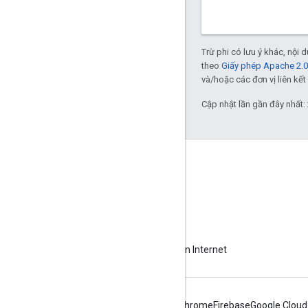
Trừ phi có lưu ý khác, nội
theo
Giấy phép Apache 2.0
và/hoặc các đơn vị liên kết 
Cập nhật lần gần đây nhất:
Giới thiệu về Apigee
We're part of Google
Sự kiện
Đối tác
Sách điện tử và truyền hình trực tiếp trên Internet
Android
Chrome
Firebase
Google Cloud