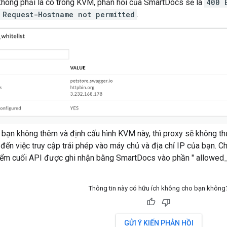
không phải là có trong KVM, phản hồi của SmartDocs sẽ là
400 
 Request-Hostname not permitted
.
u bạn không thêm và định cấu hình KVM này, thì proxy sẽ không th
 đến việc truy cập trái phép vào máy chủ và địa chỉ IP của bạn. C
ểm cuối API được ghi nhận bằng SmartDocs vào phần " allowed_ho
Thông tin này có hữu ích không cho bạn không
GỬI Ý KIẾN PHẢN HỒI