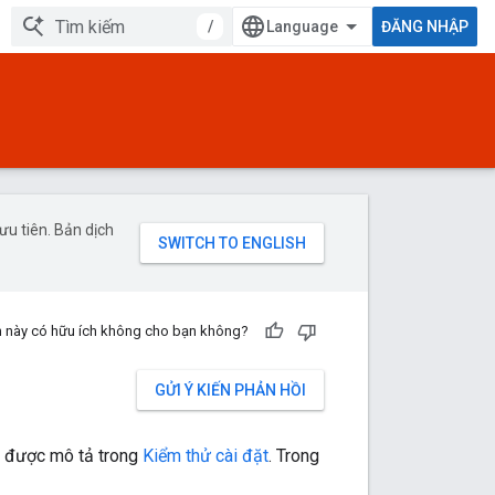
/
ĐĂNG NHẬP
u tiên. Bản dịch
n này có hữu ích không cho bạn không?
GỬI Ý KIẾN PHẢN HỒI
ặt được mô tả trong
Kiểm thử cài đặt
. Trong