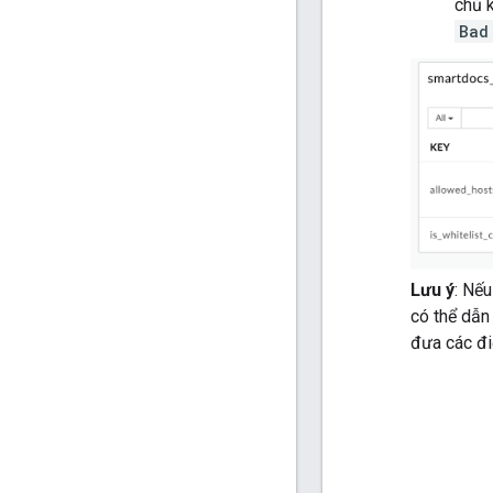
chủ 
Bad
Lưu ý
: Nế
có thể dẫn
đưa các đi