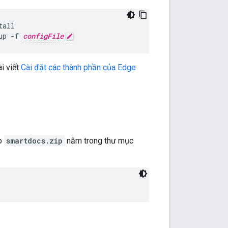
up -f 
configFile
i viết
Cài đặt các thành phần của Edge
ệp
smartdocs.zip
nằm trong thư mục