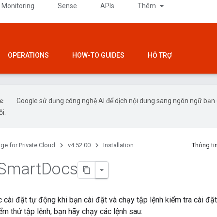
 Monitoring
Sense
APIs
Thêm
OPERATIONS
HOW-TO GUIDES
HỖ TRỢ
Google sử dụng công nghệ AI để dịch nội dung sang ngôn ngữ bạn ư
ỗi.
ge for Private Cloud
v4.52.00
Installation
Thông ti
 Smart
Docs
ài đặt tự động khi bạn cài đặt và chạy tập lệnh kiểm tra cài đ
iểm thử tập lệnh, bạn hãy chạy các lệnh sau: