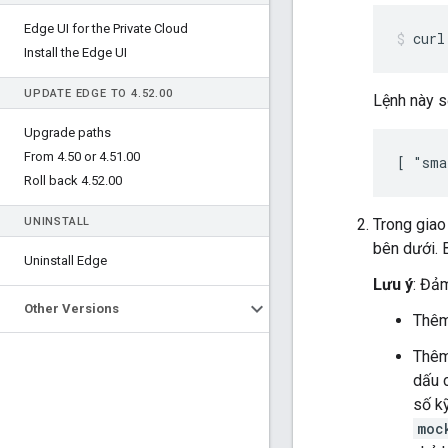
Edge UI for the Private Cloud
curl
Install the Edge UI
UPDATE EDGE TO 4
.
52
.
00
Lệnh này s
Upgrade paths
From 4
.
50 or 4
.
51
.
00
[ "sma
Roll back 4
.
52
.
00
UNINSTALL
Trong giao
bên dưới. 
Uninstall Edge
Lưu ý
: Đả
Other Versions
Thêm 
Thêm 
dấu 
số k
moc