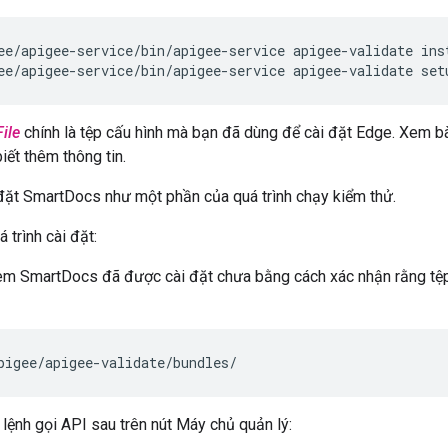
ee/apigee-service/bin/apigee-service apigee-validate set
ile
chính là tệp cấu hình mà bạn đã dùng để cài đặt Edge. Xem bà
iết thêm thông tin.
 đặt SmartDocs như một phần của quá trình chạy kiểm thử.
 trình cài đặt:
em SmartDocs đã được cài đặt chưa bằng cách xác nhận rằng t
pigee/apigee-validate/bundles/
lệnh gọi API sau trên nút Máy chủ quản lý: