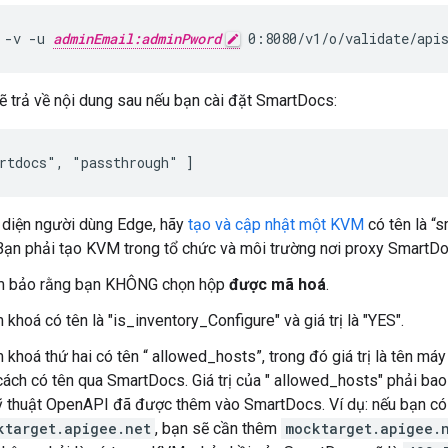
 -v -u 
adminEmail:adminPword
 0:8080/v1/o/validate/api
ẽ trả về nội dung sau nếu bạn cài đặt SmartDocs:
rtdocs", "passthrough" ]
 diện người dùng Edge, hãy
tạo và cập nhật một KVM
có tên là “
Bạn phải tạo KVM trong tổ chức và môi trường nơi proxy SmartDoc
m bảo rằng bạn KHÔNG chọn hộp
được mã hoá
.
khoá có tên là "is_inventory_Configure" và giá trị là "YES".
khoá thứ hai có tên “ allowed_hosts”, trong đó giá trị là tên má
cách có tên qua SmartDocs. Giá trị của " allowed_hosts" phải ba
ỹ thuật OpenAPI đã được thêm vào SmartDocs. Ví dụ: nếu bạn có
ktarget.apigee.net
, bạn sẽ cần thêm
mocktarget.apigee.