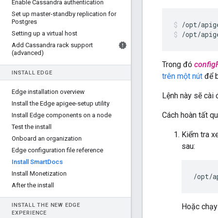
Enable Cassandra authentication
Set up master-standby replication for
Postgres
Setting up a virtual host
/opt/apig
Add Cassandra rack support
(advanced)
Trong đó
configF
INSTALL EDGE
trên một nút
để b
Edge installation overview
Lệnh này sẽ cài
Install the Edge apigee-setup utility
Cách hoàn tất quá
Install Edge components on a node
Test the install
Kiểm tra x
Onboard an organization
sau:
Edge configuration file reference
Install Smart
Docs
Install Monetization
/opt/a
After the install
INSTALL THE NEW EDGE
Hoặc chạy 
EXPERIENCE