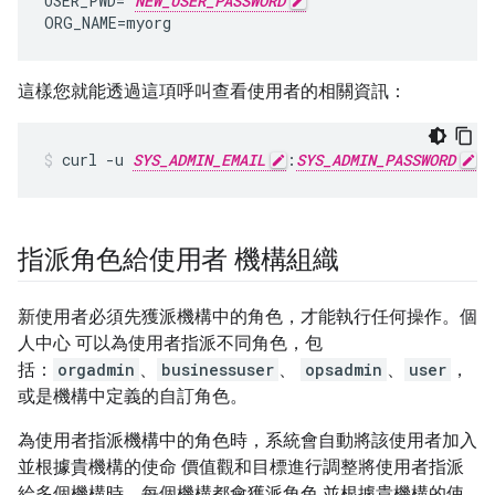
USER_PWD
=
"
NEW_USER_PASSWORD
"
ORG_NAME
=
myorg
這樣您就能透過這項呼叫查看使用者的相關資訊：
curl -u 
SYS_ADMIN_EMAIL
:
SYS_ADMIN_PASSWORD
 h
指派角色給使用者 機構組織
新使用者必須先獲派機構中的角色，才能執行任何操作。個
人中心 可以為使用者指派不同角色，包
括：
orgadmin
、
businessuser
、
opsadmin
、
user
，
或是機構中定義的自訂角色。
為使用者指派機構中的角色時，系統會自動將該使用者加入
並根據貴機構的使命 價值觀和目標進行調整將使用者指派
給多個機構時，每個機構都會獲派角色 並根據貴機構的使