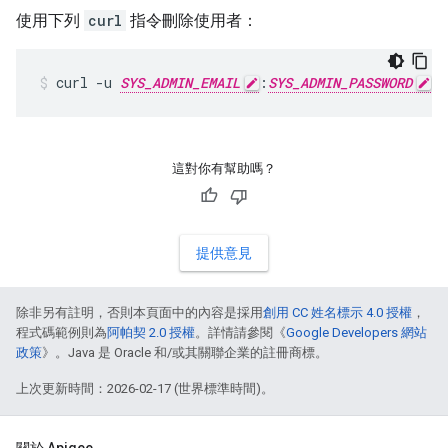
使用下列
curl
指令刪除使用者：
curl -u 
SYS_ADMIN_EMAIL
:
SYS_ADMIN_PASSWORD
 -
這對你有幫助嗎？
提供意見
除非另有註明，否則本頁面中的內容是採用
創用 CC 姓名標示 4.0 授權
，
程式碼範例則為
阿帕契 2.0 授權
。詳情請參閱《
Google Developers 網站
政策
》。Java 是 Oracle 和/或其關聯企業的註冊商標。
上次更新時間：2026-02-17 (世界標準時間)。