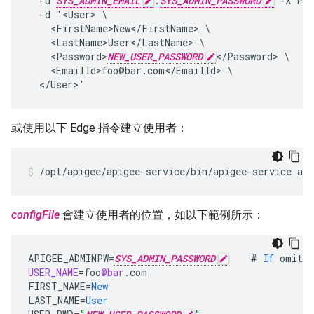
  -u 
SYS_ADMIN_EMAIL
:
SYS_ADMIN_PASSWORD
 -X PO
  -d '<User> \

    <FirstName>New</FirstName> \

    <LastName>User</LastName> \

    <Password>
NEW_USER_PASSWORD
</Password> \

    <EmailId>foo@bar.com</EmailId> \

  </User>'
或使用以下 Edge 指令建立使用者：
/opt/apigee/apigee-service/bin/apigee-service api
configFile
會建立使用者的位置，如以下範例所示：
APIGEE_ADMINPW
=
SYS_ADMIN_PASSWORD
#
If
omitte
USER_NAME
=
foo
@bar
.
com
FIRST_NAME
=
New
LAST_NAME
=
User