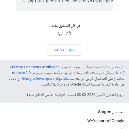
/opt/apigee/apigee-service/bin/apigee-servi
هل كان المحتوى مفيدًا؟
إرسال ملاحظات
إنّ محتوى هذه الصفحة مرخّص بموجب
ترخيص Creative Commons Attribution
4.0‏
ما لم يُنصّ على خلاف ذلك، ونماذج الرموز مرخّصة بموجب
ترخيص Apache 2.0‏
.
للاطّلاع على التفاصيل، يُرجى مراجعة
سياسات موقع Google Developers‏
. إنّ Java
هي علامة تجارية مسجَّلة لشركة Oracle و/أو شركائها التابعين.
تاريخ التعديل الأخير: 2026-02-03 (حسب التوقيت العالمي المتفَّق عليه)
لمحة عن Apigee
We're part of Google