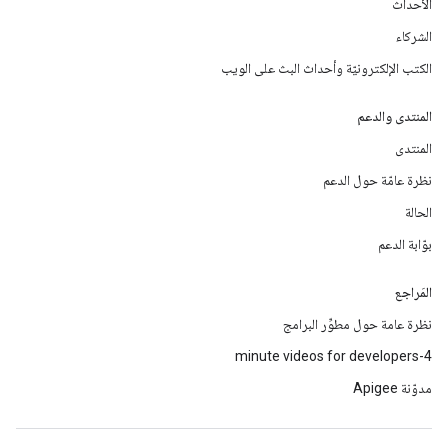
الأحداث
الشركاء
الكتب الإلكترونيّة وأحداث البث على الويب
المنتدى والدعم
المنتدى
نظرة عامّة حول الدعم
الحالة
بوّابة الدعم
المَراجع
نظرة عامة حول مطوِّر البرامج
4-minute videos for developers
مدوّنة Apigee