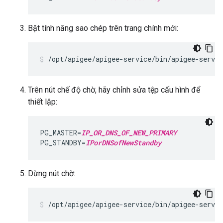
Bật tính năng sao chép trên trang chính mới:
/opt/apigee/apigee-service/bin/apigee-servi
Trên nút chế độ chờ, hãy chỉnh sửa tệp cấu hình để
thiết lập:
PG_MASTER=
IP_OR_DNS_OF_NEW_PRIMARY
PG_STANDBY=
IPorDNSofNewStandby
Dừng nút chờ:
/opt/apigee/apigee-service/bin/apigee-servic