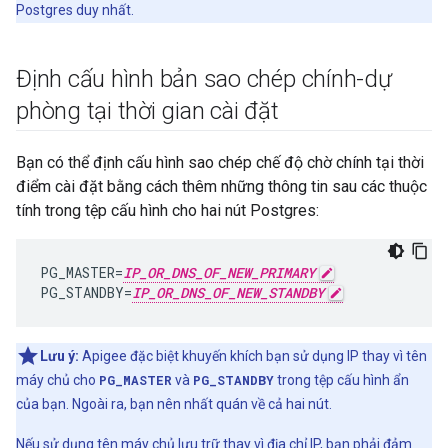
Postgres duy nhất.
Định cấu hình bản sao chép chính-dự
phòng tại thời gian cài đặt
Bạn có thể định cấu hình sao chép chế độ chờ chính tại thời
điểm cài đặt bằng cách thêm những thông tin sau các thuộc
tính trong tệp cấu hình cho hai nút Postgres:
PG_MASTER
=
IP_OR_DNS_OF_NEW_PRIMARY
PG_STANDBY
=
IP_OR_DNS_OF_NEW_STANDBY
Lưu ý:
Apigee đặc biệt khuyến khích bạn sử dụng IP thay vì tên
máy chủ cho
PG_MASTER
và
PG_STANDBY
trong tệp cấu hình ẩn
của bạn. Ngoài ra, bạn nên nhất quán về cả hai nút.
Nếu sử dụng tên máy chủ lưu trữ thay vì địa chỉ IP, bạn phải đảm