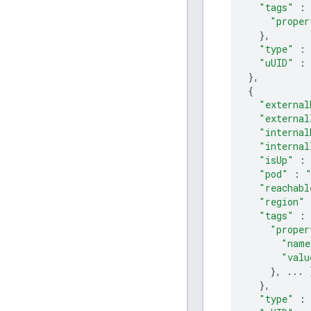
"tags"
:
"proper
},
"type"
:
"uUID"
:
},
{
"external
"external
"internal
"internal
"isUp"
:
"pod"
:
"reachabl
"region"
"tags"
:
"proper
"name
"valu
},
...
},
"type"
: