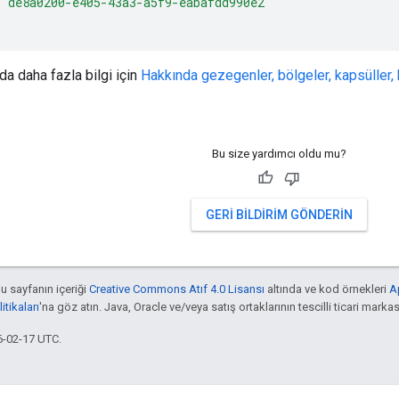
"de8a0200-e405-43a3-a5f9-eabafdd990e2"
da daha fazla bilgi için
Hakkında gezegenler, bölgeler, kapsüller, 
Bu size yardımcı oldu mu?
GERI BILDIRIM GÖNDERIN
bu sayfanın içeriği
Creative Commons Atıf 4.0 Lisansı
altında ve kod örnekleri
A
tikaları
'na göz atın. Java, Oracle ve/veya satış ortaklarının tescilli ticari markas
6-02-17 UTC.