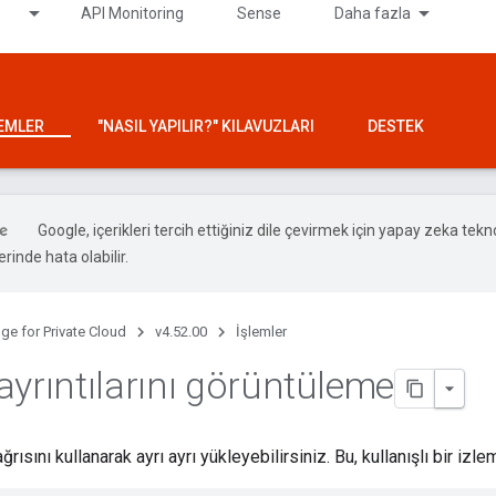
API Monitoring
Sense
Daha fazla
LEMLER
"NASIL YAPILIR?" KILAVUZLARI
DESTEK
Google, içerikleri tercih ettiğiniz dile çevirmek için yapay zeka teknol
rinde hata olabilir.
ge for Private Cloud
v4.52.00
İşlemler
ayrıntılarını görüntüleme
rısını kullanarak ayrı ayrı yükleyebilirsiniz. Bu, kullanışlı bir izlem