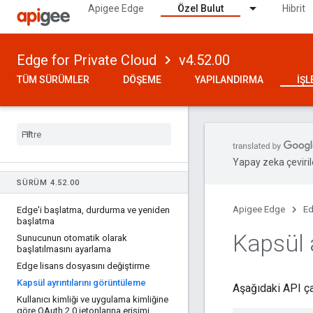
Apigee Edge
Özel Bulut
Hibrit
Edge for Private Cloud
v4.52.00
TÜM SÜRÜMLER
DÖŞEME
YAPILANDIRMA
İŞ
Yapay zeka çevirile
SÜRÜM 4
.
52
.
00
Apigee Edge
Ed
Edge'i başlatma
,
durdurma ve yeniden
başlatma
Kapsül 
Sunucunun otomatik olarak
başlatılmasını ayarlama
Edge lisans dosyasını değiştirme
Kapsül ayrıntılarını görüntüleme
Aşağıdaki API çağ
Kullanıcı kimliği ve uygulama kimliğine
göre OAuth 2
.
0 jetonlarına erişimi