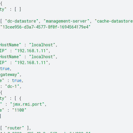
{
ty"
:
[
]
[
"dc-datastore"
,
"management-server"
,
"cache-datastore
"13cee956-d3a7-4577-8f0f-1694564179e4"
HostName"
:
"localhost"
,
IP"
:
"192.168.1.11"
,
HostName"
:
"localhost"
,
IP"
:
"192.168.1.11"
,
true
,
"gateway"
,
e"
:
true
,
:
"dc-1"
,
{
ty"
:
[
{
"
:
"jmx.rmi.port"
,
e"
:
"1100"
]
[
"router"
],