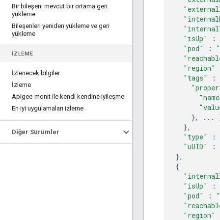
Bir bileşeni mevcut bir ortama geri
"external
yükleme
"internal
Bileşenleri yeniden yükleme ve geri
"internal
yükleme
"isUp"
:
"pod"
:
İZLEME
"reachabl
"region"
İzlenecek bilgiler
"tags"
:
İzleme
"proper
Apigee-monit ile kendi kendine iyileşme
"name
"valu
En iyi uygulamaları izleme
},
...
},
Diğer Sürümler
"type"
:
"uUID"
:
},
{
"internal
"isUp"
:
"pod"
:
"reachabl
"region"