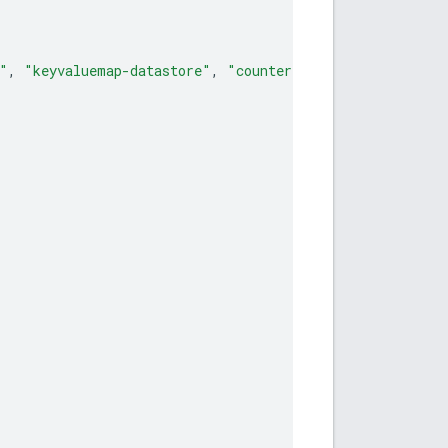
"
,
"keyvaluemap-datastore"
,
"counter-datastore"
,
"kms-d