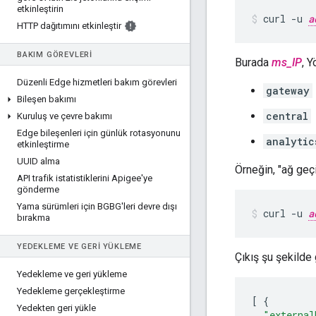
etkinleştirin
curl -u 
a
HTTP dağıtımını etkinleştir
BAKIM GÖREVLERI
Burada
ms_IP
, 
Düzenli Edge hizmetleri bakım görevleri
gateway
Bileşen bakımı
central
Kuruluş ve çevre bakımı
Edge bileşenleri için günlük rotasyonunu
analytic
etkinleştirme
UUID alma
Örneğin, "ağ geçi
API trafik istatistiklerini Apigee'ye
gönderme
Yama sürümleri için BGBG'leri devre dışı
curl -u 
a
bırakma
YEDEKLEME VE GERI YÜKLEME
Çıkış şu şekilde 
Yedekleme ve geri yükleme
Yedekleme gerçekleştirme
[
{
Yedekten geri yükle
"external