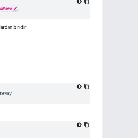
dName
ardan biridir:
teway