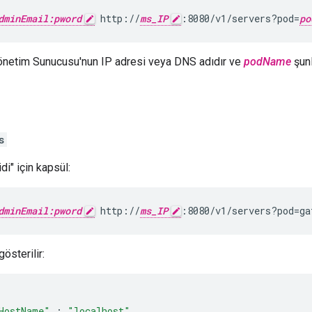
dminEmail:pword
 http://
ms_IP
:8080/v1/servers?pod=
po
Yönetim Sunucusu'nun IP adresi veya DNS adıdır ve
podName
şunl
s
di" için kapsül:
dminEmail:pword
 http://
ms_IP
:8080/v1/servers?pod=ga
gösterilir:
HostName"
:
"localhost"
,