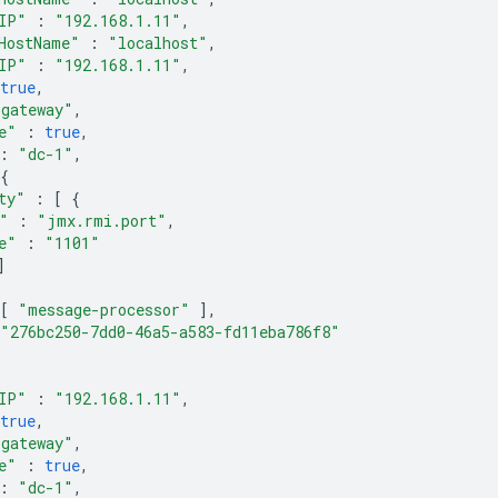
IP"
:
"192.168.1.11"
,
HostName"
:
"localhost"
,
IP"
:
"192.168.1.11"
,
true
,
"gateway"
,
e"
:
true
,
:
"dc-1"
,
{
ty"
:
[
{
"
:
"jmx.rmi.port"
,
e"
:
"1101"
]
[
"message-processor"
],
"276bc250-7dd0-46a5-a583-fd11eba786f8"
IP"
:
"192.168.1.11"
,
true
,
"gateway"
,
e"
:
true
,
:
"dc-1"
,