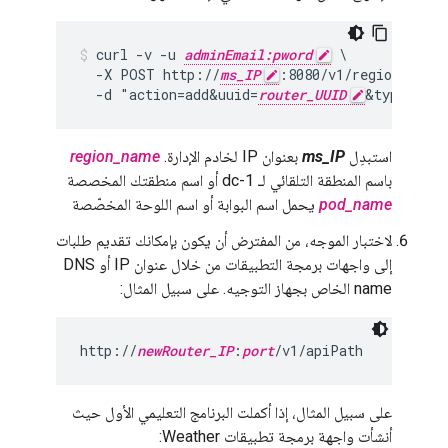
curl -v -u 
adminEmail:pword
 \

  -X POST http://
ms_IP
:8080/v1/regions/
regi
  -d "action=add&uuid=
router_UUID
&type=rout
استبدِل
ms_IP
بعنوان IP لخادم الإدارة.
region_name
باسم المنطقة التلقائي لـ dc-1 أو اسم منطقتك المخصصة
pod_name
يحمل اسم البوابة أو اسم اللوحة المخصّصة
لاختبار الموجه، من المفترض أن يكون بإمكانك تقديم طلبات
إلى واجهات برمجة التطبيقات من خلال عنوان IP أو DNS
name الخاص بجهاز التوجيه. على سبيل المثال:
http://
newRouter_IP
:
port
/v1/apiPath
على سبيل المثال، إذا أكملت البرنامج التعليمي الأول حيث
أنشأت واجهة برمجة تطبيقات Weather: