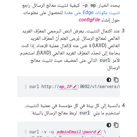
يحدد الخيار
-p mp
كيفية تثبيت معالج الرسائل. راجع
تثبيت مكونات Edge على عقدة
للحصول على معلومات
حول إنشاء
configFile
.
عند اكتمال التثبيت، يعرض النص البرمجي المعرّف الفريد
العالمي لمعالج الرسائل. يُرجى العِلم أنّ المعرّف الفريد
العالمي (UUID) لا غنى عنه لإكمال عملية الإعداد. إذا كنت
بحاجة إلى تحدّد المعرّف الفريد العالمي (UUID)، استخدِم
الأمر
curl
التالي على المضيف حيث تثبيت معالج
الرسائل:
curl http://
mp_IP
:8082/v1/servers/self
بالنسبة إلى كل بيئة في كل مؤسسة في عملية التثبيت،
استخدِم ما يلي:
curl
لربط معالج الرسائل بالبيئة:
curl -v -u 
adminEmail:pword
 \
