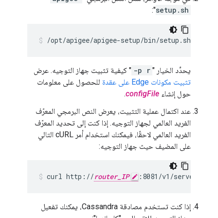
":
setup.sh
/opt/apigee/apigee-setup/bin/setup.sh -p r -
يحدِّد الخيار "
-p r
" كيفية تثبيت جهاز التوجيه. عرض
تثبيت مكونات Edge على عقدة
للحصول على معلومات
حول إنشاء
configFile
.
عند اكتمال عملية التثبيت، يعرض النص البرمجي المعرّف
الفريد العالمي لجهاز التوجيه. إذا كنت إلى تحديد المعرّف
الفريد العالمي لاحقًا، فيمكنك استخدام أمر cURL التالي
على المضيف حيث جهاز التوجيه:
curl http://
router_IP
:8081/v1/servers/sel
إذا كنت تستخدم مصادقة Cassandra، يمكنك تفعيل