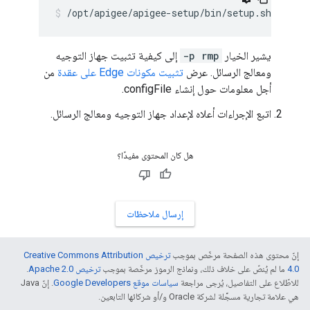
/opt/apigee/apigee-setup/bin/setup.sh -p rm
يشير الخيار
-p rmp
إلى كيفية تثبيت جهاز التوجيه
ومعالج الرسائل. عرض
تثبيت مكونات Edge على عقدة
من
أجل معلومات حول إنشاء configFile.
اتبع الإجراءات أعلاه لإعداد جهاز التوجيه ومعالج الرسائل.
هل كان المحتوى مفيدًا؟
إرسال ملاحظات
إنّ محتوى هذه الصفحة مرخّص بموجب
ترخيص Creative Commons Attribution
4.0‏
ما لم يُنصّ على خلاف ذلك، ونماذج الرموز مرخّصة بموجب
ترخيص Apache 2.0‏
.
للاطّلاع على التفاصيل، يُرجى مراجعة
سياسات موقع Google Developers‏
. إنّ Java
هي علامة تجارية مسجَّلة لشركة Oracle و/أو شركائها التابعين.