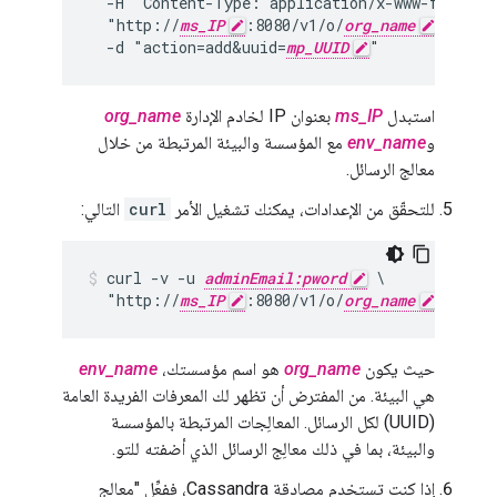
  -H "Content-Type: application/x-www-form-url
  "http://
ms_IP
:8080/v1/o/
org_name
/e/
env
  -d "action=add&uuid=
mp_UUID
"
استبدل
ms_IP
بعنوان IP لخادم الإدارة
org_name
و
env_name
مع المؤسسة والبيئة المرتبطة من خلال
معالج الرسائل.
للتحقّق من الإعدادات، يمكنك تشغيل الأمر
curl
التالي:
curl -v -u 
adminEmail:pword
 \

  "http://
ms_IP
:8080/v1/o/
org_name
/e/
env
حيث يكون
org_name
هو اسم مؤسستك،
env_name
هي البيئة. من المفترض أن تظهر لك المعرفات الفريدة العامة
(UUID) لكل الرسائل. المعالِجات المرتبطة بالمؤسسة
والبيئة، بما في ذلك معالِج الرسائل الذي أضفته للتو.
إذا كنت تستخدم مصادقة Cassandra، ففعِّل "معالج