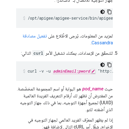
جهاز التوجيه للاتصال بـ "كاساندرا":
/opt/apigee/apigee-service/bin/apigee-servic
لمزيد من المعلومات، يُرجى الاطِّلاع على
تفعيل مصادقة
.
Cassandra
للتحقّق من الإعدادات، يمكنك تشغيل الأمر
curl
التالي:
curl -v -u 
adminEmail:pword
 "http://
ms_IP
حيث
pod_name
هو البوابة أو اسم المجموعة المخصّصة.
من المفترض أن تظهر لك أرقام التعريف الفريدة العالمية
(UUID) لجميع أجهزة التوجيه، بما في ذلك جهاز التوجيه
الذي أضفته للتو.
إذا لم يظهر المعرّف الفريد العالمي لجهاز التوجيه في
الإخراج، شغِّل أمر cURL التالي لإضافة فهو: