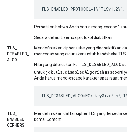
TLS_ENABLED_PROTOCOL=[\"TLSv1.2\", \
Perhatikan bahwa Anda harus meng-escape " karakt
Secara default, semua protokol diaktifkan.
TLS
_
Mendefinisikan cipher suite yang dinonaktifkan dan 
DISABLED
_
mencegah yang digunakan untuk handshake TLS. Tida
ALGO
TLS_DISABLED_ALGO
Nilai yang diteruskan ke
sesua
jdk.tls.disabledAlgorithms
untuk
seperti yan
Anda harus meng-escape karakter spasi saat meny
TLS_DISABLED_ALGO=EC\ keySize\ <\ 160,
TLS
_
Mendefinisikan daftar cipher TLS yang tersedia seba
ENABLED
_
koma. Contoh:
CIPHERS