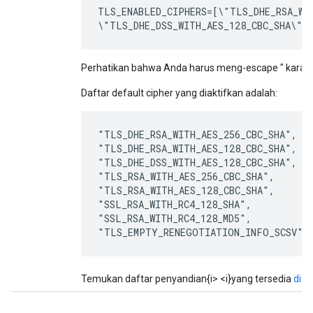
TLS_ENABLED_CIPHERS=[\"TLS_DHE_RSA_WIT
\"TLS_DHE_DSS_WITH_AES_128_CBC_SHA\"]
Perhatikan bahwa Anda harus meng-escape " karakt
Daftar default cipher yang diaktifkan adalah:
"TLS_DHE_RSA_WITH_AES_256_CBC_SHA",

"TLS_DHE_RSA_WITH_AES_128_CBC_SHA",

"TLS_DHE_DSS_WITH_AES_128_CBC_SHA",

"TLS_RSA_WITH_AES_256_CBC_SHA",

"TLS_RSA_WITH_AES_128_CBC_SHA",

"SSL_RSA_WITH_RC4_128_SHA",

"SSL_RSA_WITH_RC4_128_MD5",

"TLS_EMPTY_RENEGOTIATION_INFO_SCSV"
Temukan daftar penyandian{i> <i}yang tersedia
di si