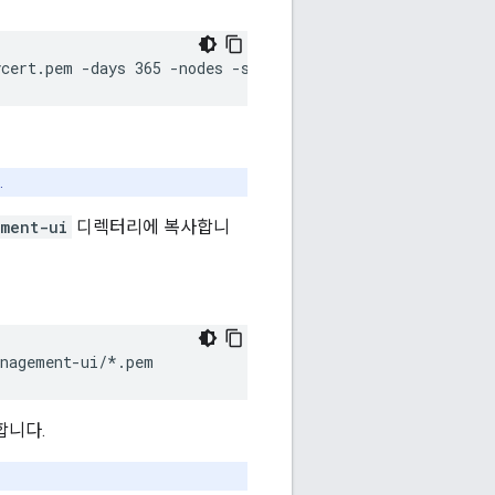
ycert.pem -days 365 -nodes -subj '/CN=localhost'
.
ment-ui
디렉터리에 복사합니
anagement-ui/*.pem
합니다.