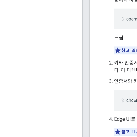
open
드림
참고:
일
키와 인증
다. 이 디
인증서와 키
chow
Edge U
참고:
T