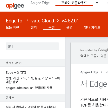
Apigee Edge
프라이빗 클라우드
Edge for Private Cloud
v4.52.01
모든 버전
설치
구성
운영
안내 가이드
역에는 오류가 있을 
버전 4
.
52
.
01
Apigee Edge
Ed
Edge 구성 방법
행성
,
리전
,
포드
,
조직
,
환경
,
가상 호스트에
새 Edge
대한 정보
apigee-adminapi
.
sh 유틸리티 사용
설치 후
기본적으로 사용
TCP를 허용합니
설치 과정에서 기억해야 할 중요 데이터