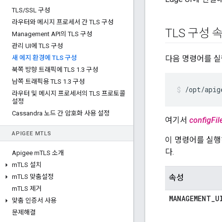
TLS
/
SSL 구성
라우터와 메시지 프로세서 간 TLS 구성
TLS 구성 
Management API의 TLS 구성
관리 UI에 TLS 구성
새 에지 환경에 TLS 구성
다음 명령어를 실행
북쪽 방향 트래픽에 TLS 1
.
3 구성
남쪽 트래픽용 TLS 1
.
3 구성
/opt/apig
라우터 및 메시지 프로세서의 TLS 프로토콜
설정
Cassandra 노드 간 암호화 사용 설정
여기서
configFil
APIGEE M
TLS
이 명령어를 실행
다.
Apigee m
TLS 소개
m
TLS 설치
m
TLS 맞춤설정
속성
m
TLS 제거
MANAGEMENT
_
U
맞춤 인증서 사용
문제해결