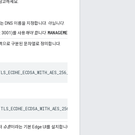
참고하세요.
 또는 DNS 이름을 지정합니다.
아닙니다
.
MANAGEMENT_UI_PORT
3001)를 사용
해야 합니다
.
를 사용하여 부하 분산기
공백으로 구분된 문자열로 정의합니다.
LS_ECDHE_ECDSA_WITH_AES_256_GCM_SHA384,TLS_ECDHE_RSA_WI
TLS_ECDHE_ECDSA_WITH_AES_256_GCM_SHA384 TLS_ECDHE_RSA_W
저
슈혼
이라는 기본 Edge UI를 설치합니다. 설치 구성 파일은 다음 속성을 사용하