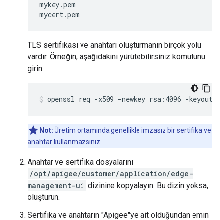
mykey.pem

mycert.pem
TLS sertifikası ve anahtarı oluşturmanın birçok yolu
vardır. Örneğin, aşağıdakini yürütebilirsiniz komutunu
girin:
openssl req -x509 -newkey rsa:4096 -keyout 
Not:
Üretim ortamında genellikle imzasız bir sertifika ve
anahtar kullanmazsınız.
Anahtar ve sertifika dosyalarını
/opt/apigee/customer/application/edge-
management-ui
dizinine kopyalayın. Bu dizin yoksa,
oluşturun.
Sertifika ve anahtarın "Apigee"ye ait olduğundan emin