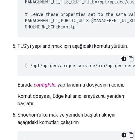
MANAGEMENT_UI_TLS_CERT_FILE=/opt/apigee/custo
# Leave these properties set to the same value
MANAGEMENT_UI_PUBLIC_URIS=$MANAGEMENT_UI_SCHE
SHOEHORN_SCHEME=http
TLS'yi yapılandırmak için aşağıdaki komutu yürütün:
/opt/apigee/apigee-service/bin/apigee-servi
Burada
configFile
, yapılandırma dosyasının adıdır.
Komut dosyası, Edge kullanıcı arayüzünü yeniden
başlatır.
Shoehorn'u kurmak ve yeniden başlatmak için
aşağıdaki komutları çalıştırın: