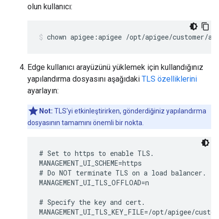
olun kullanıcı:
chown apigee:apigee /opt/apigee/customer/ap
Edge kullanıcı arayüzünü yüklemek için kullandığınız
yapılandırma dosyasını aşağıdaki
TLS özelliklerini
ayarlayın:
Not:
TLS'yi etkinleştirirken, gönderdiğiniz yapılandırma
dosyasının tamamını önemli bir nokta.
# Set to https to enable TLS.

MANAGEMENT_UI_SCHEME=https 

# Do NOT terminate TLS on a load balancer.

MANAGEMENT_UI_TLS_OFFLOAD=n

# Specify the key and cert. 

MANAGEMENT_UI_TLS_KEY_FILE=/opt/apigee/custom