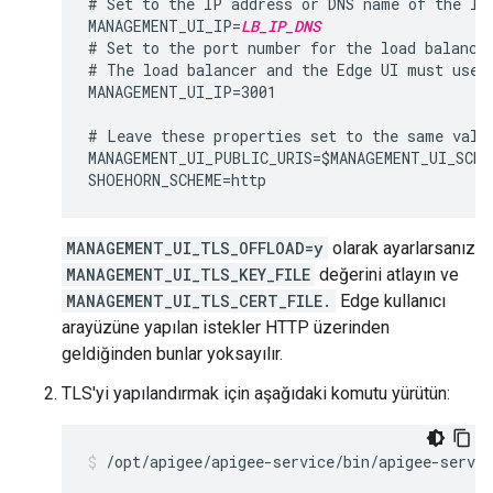
# Set to the IP address or DNS name of the loa
MANAGEMENT_UI_IP=
LB_IP_DNS
# Set to the port number for the load balancer
# The load balancer and the Edge UI must use t
MANAGEMENT_UI_IP=3001

# Leave these properties set to the same value
MANAGEMENT_UI_PUBLIC_URIS=$MANAGEMENT_UI_SCHE
MANAGEMENT_UI_TLS_OFFLOAD=y
olarak ayarlarsanız
MANAGEMENT_UI_TLS_KEY_FILE
değerini atlayın ve
MANAGEMENT_UI_TLS_CERT_FILE.
Edge kullanıcı
arayüzüne yapılan istekler HTTP üzerinden
geldiğinden bunlar yoksayılır.
TLS'yi yapılandırmak için aşağıdaki komutu yürütün:
/opt/apigee/apigee-service/bin/apigee-servi