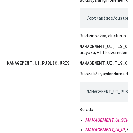
Bu dosyalar için önerilen ko
/opt/apigee/custome
Bu dizin yoksa, oluşturun.
MANAGEMENT_UI_TLS_OFF
arayüzü, HTTP üzerinden gel
MANAGEMENT
_
UI
_
PUBLIC
_
URIS
MANAGEMENT_UI_TLS_OFF
Bu özelliği, yapılandırma dos
MANAGEMENT_UI_PUBLI
Burada:
MANAGEMENT_UI_SCHE
MANAGEMENT_UI_IP
, Ed