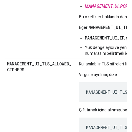
MANAGEMENT_UI_PORT
Bu özellikler hakkında daha fa
MANAGEMENT_UI_TLS
Eğer
MANAGEMENT_UI_IP
,
yük
Yük dengeleyici ve yeni UE
numarasını belirtmek içi
MANAGEMENT
_
UI
_
TLS
_
ALLOWED
_
Kullanılabilir TLS şifreleri lis
CIPHERS
Virgülle ayrılmış dize:
MANAGEMENT_UI_TLS_A
Çift tırnak içine alınmış, boşl
MANAGEMENT_UI_TLS_A