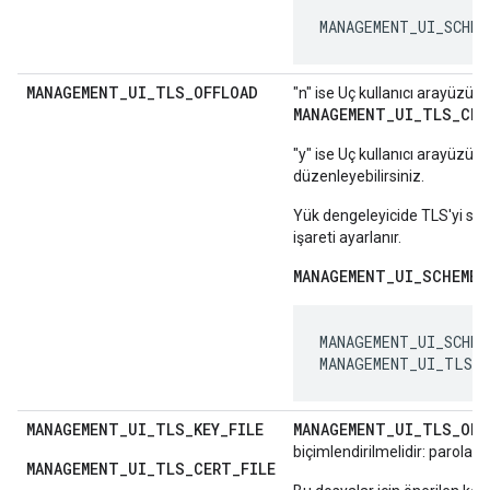
MANAGEMENT_UI_SCHEM
MANAGEMENT
_
UI
_
TLS
_
OFFLOAD
"n" ise Uç kullanıcı arayüzüne 
MANAGEMENT_UI_TLS_CER
"y" ise Uç kullanıcı arayüzün
düzenleyebilirsiniz.
Yük dengeleyicide TLS'yi son
işareti ayarlanır.
MANAGEMENT_UI_SCHEME
a
MANAGEMENT_UI_SCHEME
MANAGEMENT_UI_TLS_
MANAGEMENT
_
UI
_
TLS
_
KEY
_
FILE
MANAGEMENT
_
UI
_
TLS
_
OFF
biçimlendirilmelidir: parola yo
MANAGEMENT_UI_TLS_CERT_FILE