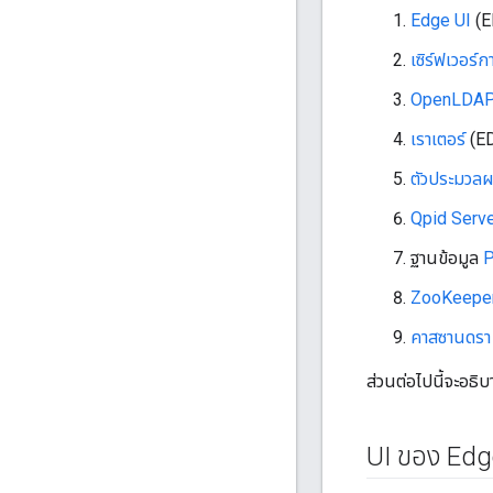
Edge UI
(E
เซิร์ฟเวอร์
OpenLDA
เราเตอร์
(ED
ตัวประมวล
Qpid Serve
ฐานข้อมูล
P
ZooKeeper
คาสซานดรา
ส่วนต่อไปนี้จะอธิ
UI ของ Edg