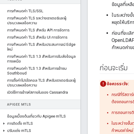
ข้อมูลที่เหล
การกําหนดค่า TLS
/
SSL
ในระหว่างขั
การกําหนดค่า TLS ระหว่างเราเตอร์และผู้
หยุดให้บริก
ประมวลผลข้อความ
การกําหนดค่า TLS สําหรับ API การจัดการ
ก่อนที่จะเล
การกําหนดค่า TLS สําหรับ UI การจัดการ
OpenLDAP,
การกําหนดค่า TLS สําหรับประสบการณ์ Edge
กำหนดค่าข
ใหม่
การกําหนดค่า TLS 1
.
3 สําหรับการรับส่งข้อมูล
ทางเหนือ
ก่อนจะเริ่ม
การกําหนดค่า TLS 1
.
3 สําหรับการเข้าชม
Southboud
การตั้งค่าโปรโตคอล TLS สําหรับเราเตอร์และผู้
ข้อควรระวัง:
ประมวลผลข้อความ
เปิดใช้การเข้ารหัสภายในของ Cassandra
กรณีที่รีสตา
ต้องถอนการติ
APIGEE M
TLS
การถอนการติ
ข้อมูลเบื้องต้นเกี่ยวกับ Apigee m
TLS
ในระหว่างขั้
การติดตั้ง m
TLS
กำหนดค่าใหม่
ปรับแต่ง m
TLS