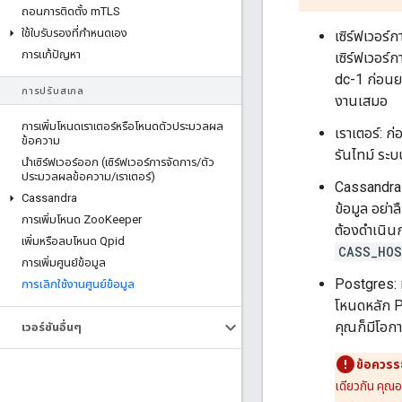
ถอนการติดตั้ง m
TLS
ใช้ใบรับรองที่กําหนดเอง
เซิร์ฟเวอร์
การแก้ปัญหา
เซิร์ฟเวอร์
dc-1 ก่อนยก
การปรับสเกล
งานเสมอ
การเพิ่มโหนดเราเตอร์หรือโหนดตัวประมวลผล
เราเตอร์: ก
ข้อความ
รันไทม์ ระบ
นําเซิร์ฟเวอร์ออก (เซิร์ฟเวอร์การจัดการ
/
ตัว
ประมวลผลข้อความ
/
เราเตอร์)
Cassandra แ
Cassandra
ข้อมูล อย่า
การเพิ่มโหนด Zoo
Keeper
ต้องดำเนินก
เพิ่มหรือลบโหนด Qpid
CASS_HO
การเพิ่มศูนย์ข้อมูล
Postgres: 
การเลิกใช้งานศูนย์ข้อมูล
โหนดหลัก P
คุณก็มีโอกา
เวอร์ชันอื่นๆ
ข้อควรระ
เดียวกัน คุณอ