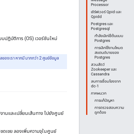
Processor
เซิร์ฟเวอร์ Qpid และ
Qpidd
Postgres และ
Postgresql
กำลังเลิกใช้ต้นแบบ
บบปฏิบัติการ (OS) เวอร์ชันใหม่
Postgres
การเลิกใช้งานโหมด
สแตนด์บายของ
Postgres
มูลของเรา หากมี มากกว่า 2 ศูนย์ข้อมูล
สวนสัตว์
Zookeeper และ
Cassandra
ลบการเชื่อมโยงจาก
dc-1
ภาคผนวก
การแก้ปัญหา
การตรวจสอบความ
ถูกต้อง
ช้งานและเปลี่ยนเส้นทาง ไปยังศูนย์
อชดเชย ลองเพิ่มความจุในศูนย์