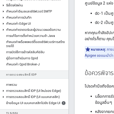
ศูนย์ข้อมูล 2 แห่
รีเซ็ตรหัสผ่าน
กําหนดค่าอีเมลและเซิร์ฟเวอร์ SMTP
dc-1 เป็นศ
กําหนดค่าการบันทึก
dc-2 เป็นศู
กําหนดค่า Edge UI
กําหนดค่าเราเตอร์และผู้ประมวลผลข้อความ
หากคุณกำลังอัปเกร
การแก้ไขการตั้งค่าหน่วยความจํา Java
อย่างไรก็ตาม คุณไม
กําหนดค่าพร็อพเพอร์ตี้ของเซิร์ฟเวอร์การสร้าง
รายได้
หมายเหตุ:
การเล
การเปิดใช้การเข้ารหัสลับคีย์ลับ
Apigee ขอแนะนำว่า ท
คู่มือการดำเนินการ Qpid
กำหนดค่า Qpid Broker-J
ข้อควรพิจาร
การตรวจสอบสิทธิ์ IDP
ภาพรวม
โปรดคำนึงถึงข้อคว
การตรวจสอบสิทธิ์ IDP (UI ใหม่ของ Edge)
บล็อกการรับ
การตรวจสอบสิทธิ์ IDP (UI แบบคลาสสิก)
ข้อมูลอื่นๆ
ย้ายข้อมูล UI แบบคลาสสิกไปยัง Edge UI
หลังจากยกเ
TLS
/
SSL