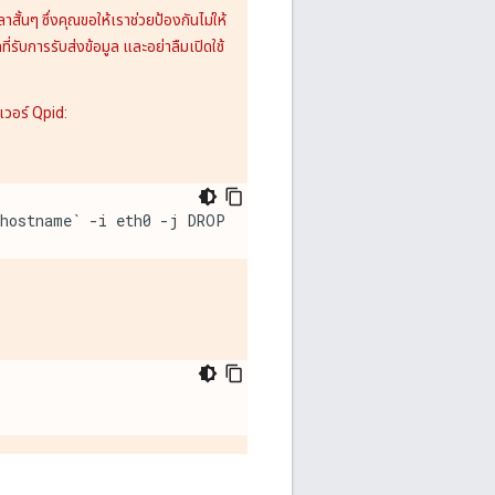
ั้นๆ ซึ่งคุณขอให้เราช่วยป้องกันไม่ให้
่รับการรับส่งข้อมูล และอย่าลืมเปิดใช้
เวอร์ Qpid:
`hostname` -i eth0 -j DROP