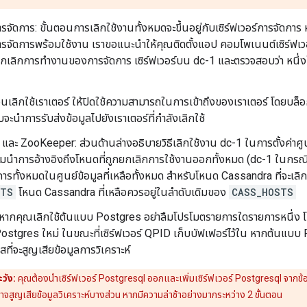
การจัดการ: ขั้นตอนการเลิกใช้งานทั้งหมดจะขึ้นอยู่กับเซิร์ฟเวอร์การจัดกา
การจัดการพร้อมใช้งาน เราขอแนะนำให้คุณติดตั้งแอป คอมโพเนนต์เซิร์ฟเวอร
เลิกการทำงานของการจัดการ เซิร์ฟเวอร์บน dc-1 และตรวจสอบว่า หนึ่งใน
่อนเลิกใช้เราเตอร์ ให้ปิดใช้ความสามารถในการเข้าถึงของเราเตอร์ โดยบล
บจะนำการรับส่งข้อมูลไปยังเราเตอร์ที่กำลังเลิกใช้
ละ ZooKeeper: ส่วนด้านล่างอธิบายวิธีเลิกใช้งาน dc-1 ในการตั้งค่าศูน
ลืมนำการอ้างอิงถึงโหนดที่ถูกยกเลิกการใช้งานออกทั้งหมด (dc-1 ในกรณีนี้
ารทั้งหมดในศูนย์ข้อมูลที่เหลือทั้งหมด สำหรับโหนด Cassandra ที่จะเลิกใช
STS
โหนด Cassandra ที่เหลือควรอยู่ในลำดับเดิมของ
CASS_HOSTS
หากคุณเลิกใช้ต้นแบบ Postgres อย่าลืมโปรโมตรายการใดรายการหนึ่ง 
ostgres ใหม่ ในขณะที่เซิร์ฟเวอร์ QPID เก็บบัฟเฟอร์ไว้ใน หากต้นแบบ 
สที่จะสูญเสียข้อมูลการวิเคราะห์
วัง:
คุณต้องนำเซิร์ฟเวอร์ Postgresql ออกและเพิ่มเซิร์ฟเวอร์ Postgresql จากข้อมู
าจสูญเสียข้อมูลวิเคราะห์บางส่วน หากมีความล่าช้าอย่างมากระหว่าง 2 ขั้นตอน