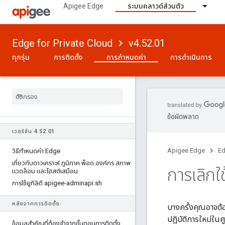
Apigee Edge
ระบบคลาวด์ส่วนตัว
Edge for Private Cloud
v4.52.01
ทุกรุ่น
การติดตั้ง
การกำหนดค่า
การดำเนินการ
ข้อผิดพลาด
เวอร์ชัน 4
.
52
.
01
Apigee Edge
Ed
วิธีกําหนดค่า Edge
เกี่ยวกับดาวเคราะห์ ภูมิภาค พ็อด องค์กร สภาพ
การเลิกใ
แวดล้อม และโฮสต์เสมือน
การใช้ยูทิลิตี apigee-adminapi
.
sh
หลังจากการติดตั้ง
บางครั้งคุณอาจต้
ปฏิบัติการใหม่ในศู
ข้อมูลสําคัญที่ต้องจําจากขั้นตอนการติดตั้ง