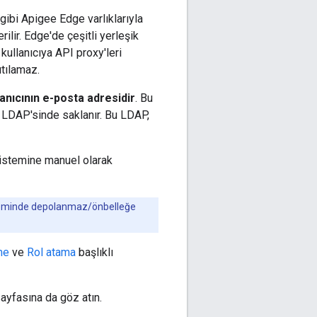
r gibi Apigee Edge varlıklarıyla
verilir. Edge'de çeşitli yerleşik
 kullanıcıya API proxy'leri
ıtılamaz.
lanıcının e-posta adresidir
. Bu
me LDAP'sinde saklanır. Bu LDAP,
 sistemine manuel olarak
sisteminde depolanmaz/önbelleğe
me
ve
Rol atama
başlıklı
ayfasına da göz atın.