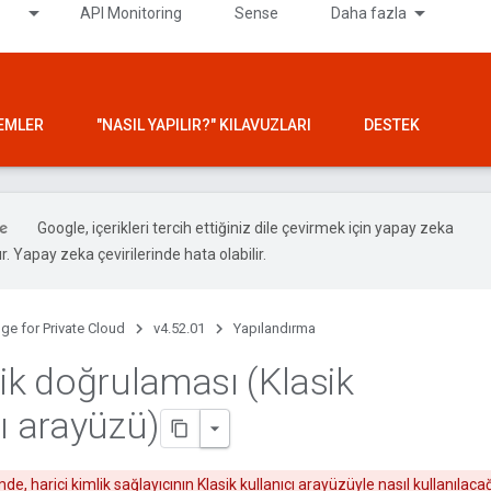
API Monitoring
Sense
Daha fazla
LEMLER
"NASIL YAPILIR?" KILAVUZLARI
DESTEK
Google, içerikleri tercih ettiğiniz dile çevirmek için yapay zeka
ır. Yapay zeka çevirilerinde hata olabilir.
ge for Private Cloud
v4.52.01
Yapılandırma
lik doğrulaması (Klasik
cı arayüzü)
e, harici kimlik sağlayıcının Klasik kullanıcı arayüzüyle nasıl kullanılac