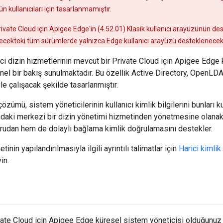
n kullanıcıları için tasarlanmamıştır.
Private Cloud için Apigee Edge'in (4.52.01) Klasik kullanıcı arayüzünün 
ecekteki tüm sürümlerde yalnızca Edge kullanıcı arayüzü desteklenecekt
ci dizin hizmetlerinin mevcut bir Private Cloud için Apigee Edge
nel bir bakış sunulmaktadır. Bu özellik Active Directory, OpenL
le çalışacak şekilde tasarlanmıştır.
özümü, sistem yöneticilerinin kullanıcı kimlik bilgilerini bunları 
ndaki merkezi bir dizin yönetimi hizmetinden yönetmesine olanak 
rudan hem de dolaylı bağlama kimlik doğrulamasını destekler.
tinin yapılandırılmasıyla ilgili ayrıntılı talimatlar için
Harici kimli
in.
ate Cloud için Apigee Edge küresel sistem yöneticisi olduğunuz 