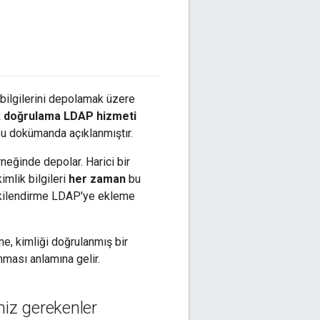
k bilgilerini depolamak üzere
ik doğrulama LDAP hizmeti
 bu dokümanda açıklanmıştır.
neğinde depolar. Harici bir
mlik bilgileri
her zaman
bu
etkilendirme LDAP'ye ekleme
me, kimliği doğrulanmış bir
nması anlamına gelir.
niz gerekenler