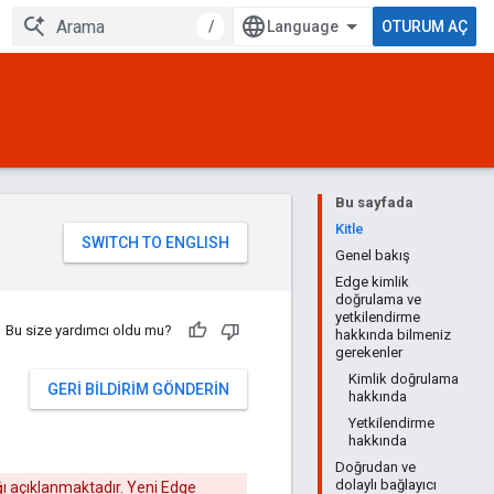
/
OTURUM AÇ
Bu sayfada
Kitle
Genel bakış
Edge kimlik
doğrulama ve
yetkilendirme
Bu size yardımcı oldu mu?
hakkında bilmeniz
gerekenler
Kimlik doğrulama
GERI BILDIRIM GÖNDERIN
hakkında
Yetkilendirme
hakkında
Doğrudan ve
dolaylı bağlayıcı
ağı açıklanmaktadır. Yeni Edge