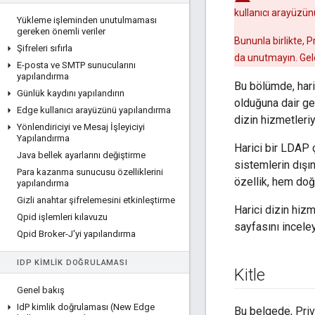
kullanıcı arayüzünü
Yükleme işleminden unutulmaması
gereken önemli veriler
Bununla birlikte, 
Şifreleri sıfırla
da unutmayın. Gel
E-posta ve SMTP sunucularını
yapılandırma
Bu bölümde, hari
Günlük kaydını yapılandırın
olduğuna dair ge
Edge kullanıcı arayüzünü yapılandırma
dizin hizmetleriy
Yönlendiriciyi ve Mesaj İşleyiciyi
Yapılandırma
Harici bir LDAP ç
Java bellek ayarlarını değiştirme
sistemlerin dışı
Para kazanma sunucusu özelliklerini
özellik, hem doğ
yapılandırma
Gizli anahtar şifrelemesini etkinleştirme
Harici dizin hizme
Qpid işlemleri kılavuzu
sayfasını inceley
Qpid Broker-J'yi yapılandırma
ID
P KIMLIK DOĞRULAMASI
Kitle
Genel bakış
Id
P kimlik doğrulaması (New Edge
Bu belgede, Priv