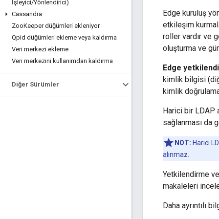
İşleyici
/
Yönlendirici)
Edge kuruluş yöne
Cassandra
etkileşim kurmalar
Zoo
Keeper düğümleri ekleniyor
roller vardır ve 
Qpid düğümleri ekleme veya kaldırma
oluşturma ve gün
Veri merkezi ekleme
Veri merkezini kullanımdan kaldırma
Edge yetkilendi
kimlik bilgisi (d
Diğer Sürümler
kimlik doğrulama
Harici bir LDAP 
sağlanması da ge
NOT:
Harici L
alınmaz.
Yetkilendirme ve
makaleleri incele
Daha ayrıntılı bil