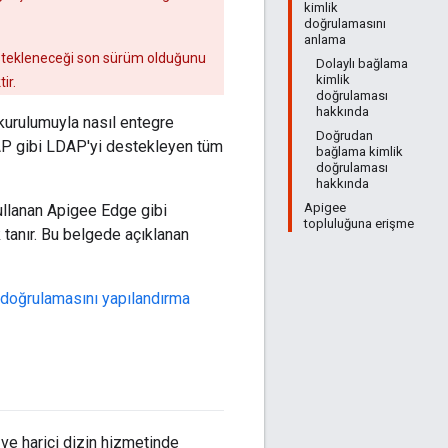
kimlik
doğrulamasını
anlama
destekleneceği son sürüm olduğunu
Dolaylı bağlama
kimlik
ir.
doğrulaması
hakkında
 kurulumuyla nasıl entegre
Doğrudan
DAP gibi LDAP'yi destekleyen tüm
bağlama kimlik
doğrulaması
hakkında
Apigee
kullanan Apigee Edge gibi
topluluğuna erişme
tanır. Bu belgede açıklanan
k doğrulamasını yapılandırma
ve harici dizin hizmetinde