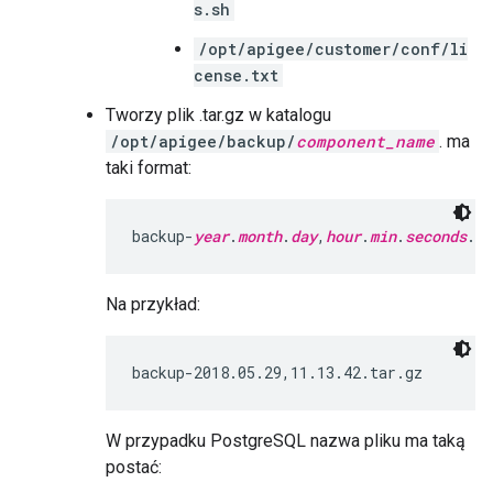
s.sh
/opt/apigee/customer/conf/li
cense.txt
Tworzy plik .tar.gz w katalogu
/opt/apigee/backup/
component_name
. ma
taki format:
backup-
year
.
month
.
day
,
hour
.
min
.
seconds
.ta
Na przykład:
backup-2018.05.29,11.13.42.tar.gz
W przypadku PostgreSQL nazwa pliku ma taką
postać: