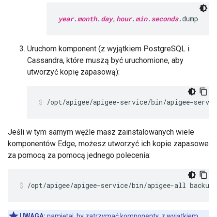
year
.
month
.
day
,
hour
.
min
.
seconds
.dump
Uruchom komponent (z wyjątkiem PostgreSQL i
Cassandra, które muszą być uruchomione, aby
utworzyć kopię zapasową):
/opt/apigee/apigee-service/bin/apigee-servic
Jeśli w tym samym węźle masz zainstalowanych wiele
komponentów Edge, możesz utworzyć ich kopie zapasowe
za pomocą za pomocą jednego polecenia:
/opt/apigee/apigee-service/bin/apigee-all backup
UWAGA:
pamiętaj, by zatrzymać komponenty. z wyjątkiem