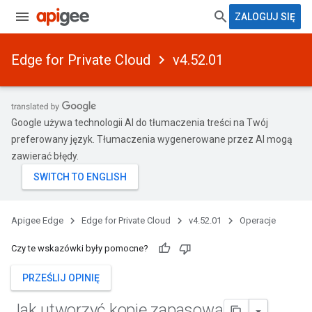
ZALOGUJ SIĘ
Edge for Private Cloud
v4.52.01
Google używa technologii AI do tłumaczenia treści na Twój
preferowany język. Tłumaczenia wygenerowane przez AI mogą
zawierać błędy.
Apigee Edge
Edge for Private Cloud
v4.52.01
Operacje
Czy te wskazówki były pomocne?
PRZEŚLIJ OPINIĘ
Jak utworzyć kopię zapasową