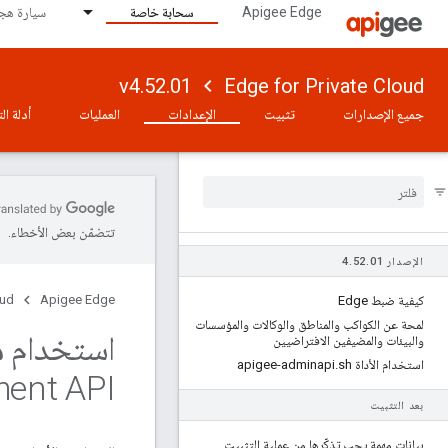
Apigee Edge
سحابة خاصة
سيارة هجي
v4.52.01
Edge for Private Cloud
جميع الإصدارات
تثبيت
الإعدادات
العمليات
أدلة ال
تتضمّن بعض الأخطاء.
الإصدار 4
01
.
52
.
oud
Apigee Edge
كيفية ضبط Edge
لمحة عن الكواكب والمناطق والوكالات والمؤسسات
استخدام موف
والبيئات والمضيفين الافتراضيين
استخدام الأداة apigee-adminapi
sh
.
ent API
بعد التثبيت
بيانات مهمة يجب تذكّرها من عملية التثبيت