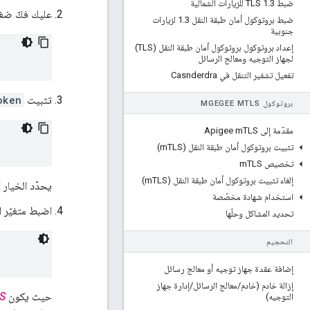
ضبط TLS 1
3 للزيارات الشمالية
.
عليك فكّ ضغ
ضبط بروتوكول أمان طبقة النقل 1
.
3 لزيارات
جنوبية
إعداد بروتوكول بروتوكول أمان طبقة النقل (TLS)
لجهاز التوجيه ومعالج الرسائل
تفعيل تشفير التنقل في Casnderdra
تثبيت
oken
بروتوكول MGEGEE M
TLS
مقدّمة إلى Apigee m
TLS
تثبيت بروتوكول أمان طبقة النقل (m
TLS)
تخصيص m
TLS
إلغاء تثبيت بروتوكول أمان طبقة النقل (m
TLS)
يحدّد الخيار
استخدام شهادة مخصّصة
اضبط متغيّر ا
تحديد المشاكل وحلّها
التحجيم
إضافة عقدة جهاز توجيه أو معالج رسائل
إزالة خادم (خادم
/
معالج الرسائل
/
إدارة جهاز
حيث يكون
S
التوجيه)