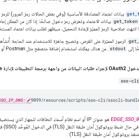
get_
get_token
بيانات الاعتماد وتعرض رمز دخول صالحًا. إذا كان من الممكن إعا
ا انتهت صلاحية الرمز المميّز لإعادة التحميل، سيظهر لطلب بيانات اعتماد المستخ
get
الرموز المميّزة على القرص، وتصبح جاهزة للاستخدام عند الحاجة. أُنشأ
ًا إلى
stdout
. من هناك، يمكنك استخدام إضافة متصفح مثل Postman أو تضمينها في متغير بيئة للاستخدام في
 التطبيقات لإدارة Edge:
:
sso-cli
SSO_IP_DNS:
9099/resources/scripts/sso-cli/ssocli-bundl
EDGE_SSO_I
فذ بروتوكول أمان طبقة النقل (TLS)