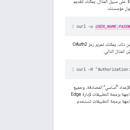
المصادقة الأساسية هي إحدى طرق المصادقة عند إجراء اتصالات بواجهة برمجة تطبيقات إدارة Edge. على سبيل المثال، يمكنك تقديم
curl -u 
USER_NAME:PASSW
لاجتياز المصادقة الأساسية. بيانات الاعتماد. بدلاً من ذلك، يمكنك تمرير رمز OAuth2
curl -H "Authorization
ا أوقفت الإعداد "أساسي" المصادقة، وجميع
) التي الاعتماد على طلبات البيانات من واجهة برمجة التطبيقات لإدارة Edge
اجهة برمجة التطبيقات تستخدم