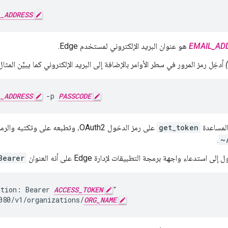
_ADDRESS
EMAIL_AD
هو عنوان البريد الإلكتروني لمستخدم Edge.
أدخِل رمز المرور في سطر الأوامر بالإضافة إلى البريد الإلكتروني كما يبيِّن المثال 
_ADDRESS
 -p 
PASSCODE
المساعدة
get_token
على رمز الدخول OAuth2، وتطبعه على وتكتبه والرمز المميز للتحديث إلى
.
~
لى استدعاء واجهة برمجة التطبيقات لإدارة Edge على أنه العنوان
Bearer
ation: Bearer 
ACCESS_TOKEN
"

080/v1/organizations/
ORG_NAME