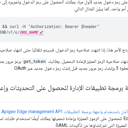
لى رمز دخول جديد لأول مرة، يمكنك الحصول على رمز الدخول وتمريره إلى ط
مر واحد، كما يبيِّن المثال التالي:
 && curl -H "Authorization: Bearer $header"

080/v1/o/
ORG_NAME
ج الأمر هذا، إذا انتهت صلاحية رمز الدخول، فسيتم تلقائيًا حتى انتهاء صلاحية 
get_token
ول جديد عبر OAuth.
برمجة تطبيقات الإدارة للحصول على التحديثات وإعاد
ك
ميزة التي تم إنشاؤها من تأكيدات SAML.