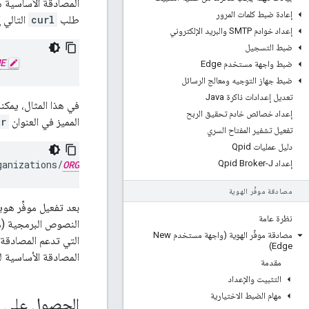
إعادة ضبط كلمات المرور
طلب
curl
التالي إلى واجهة
إعداد خوادم SMTP والبريد الإلكتروني
ضبط التسجيل
E
ضبط واجهة مستخدم Edge
ضبط جهاز التوجيه ومعالج الرسائل
تعديل إعدادات ذاكرة Java
في هذا المثال، يمك
إعداد خصائص خادم تحقيق الربح
المميز في العنوان
er
تفعيل تشفير المفتاح السري
دليل عمليات Qpid
إعداد Qpid Broker-J
ganizations/
ORG_NAME
مصادقة موفِّر الهوية
نظرة عامة
النصوص البرمجية (مثل Maven وl
مصادقة موفِّر الهوية (واجهة مستخدم New
التي تدعم المصادقة
Edge)
المصادقة الأساسية لتمرير ر
مقدمة
التثبيت والإعداد
مهام الضبط الاختيارية
الحصول على الر