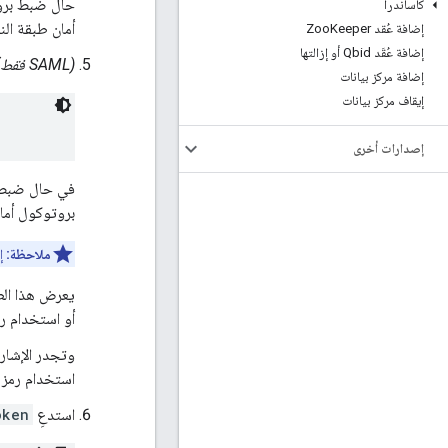
حال ضبط بروتوكول أمان طبقة ال
كاساندرا
أمان طبقة ال
إضافة عُقد Zoo
Keeper
إضافة عُقَد Qbid أو إزالتها
(SAML فقط)
إضافة مركز بيانات
إيقاف مركز بيانات
إصدارات أخرى
في حال ضبط بروتوكول أمان طب
بروتوكول أما
ملاحظة:
إذ
أو استخدام رم
استخدام رمز مرور ل
استدعِ
oken