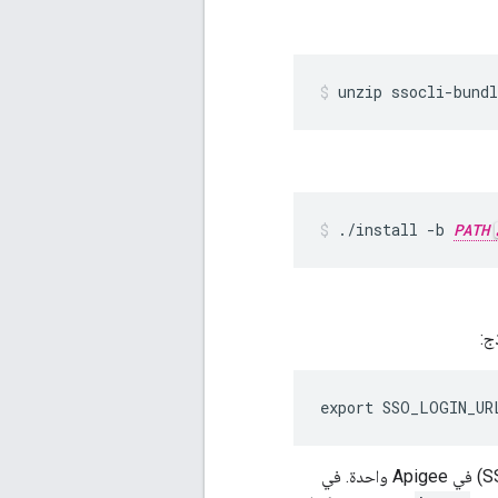
unzip ssocli-bundl
./install -b 
PATH
export SSO_LOGIN_UR
هو عنوان IP للجهاز الذي يستضيف الدخول المُوحَّد (SSO) في Apigee واحدة. في