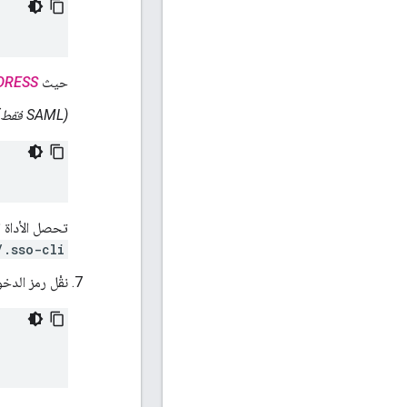
حيث
DRESS
(SAML فقط)
تحصل الأداة 
/.sso-cli
نقْل رمز الدخول إ