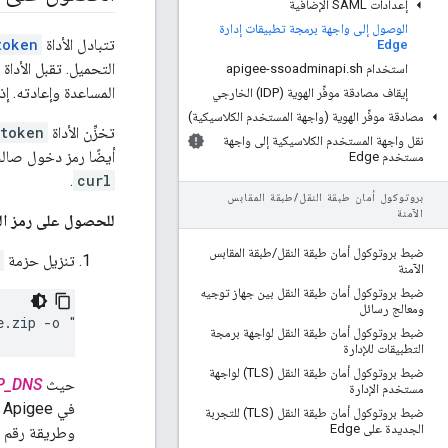
إعدادات SAML الإضافية
الوصول إلى واجهة برمجة تطبيقات إدارة
تتبادل الأداة
token
Edge
التحميل. تقبل الأداة
استخدام apigee-ssoadminapi
sh
.
المساعدة وإعادته. إذ
إيقاف مصادقة موفِّر الهوية (IDP) الخارجي
مصادقة موفِّر الهوية (واجهة المستخدم الكلاسيكية)
تخزِّن الأداة
_token
نقل واجهة المستخدم الكلاسيكية إلى واجهة
أيضًا رمز دخول صالح
مستخدم Edge
.
curl
بروتوكول أمان طبقة النقل
/
طبقة المقابس
الآمنة
للحصول على رمز الدخول OAuth2 لإجراء طلبات البيانات من واجهة برمجة
ضبط بروتوكول أمان طبقة النقل
/
طبقة المقابس
تنزيل حزمة
الآمنة
ضبط بروتوكول أمان طبقة النقل بين جهاز توجيه
ومعالج رسائل
e.zip -o "ssocli-bundle.zip"
ضبط بروتوكول أمان طبقة النقل لواجهة برمجة
التطبيقات للإدارة
ضبط بروتوكول أمان طبقة النقل (TLS) لواجهة
حيث
P_DNS
مستخدم الإدارة
في Apigee في حال ضبط بروتوكول أمان طبقة النقل (TLS) في الدخول المُوحَّد (SSO) في Apigee، استخدِم
ضبط بروتوكول أمان طبقة النقل (TLS) للتجربة
الجديدة على Edge
وطريقة رقم من