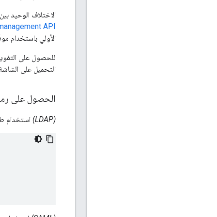
الاختلاف الوحيد بين
management API
الأولي باستخدام موفِّر هوية (idP) SAML، يجب تضمين رمز المرور، كما هو مو
للحصول على التفويض، عليك 
التحميل على الشاشة.
الحصول على رمز
(LDAP)
استخدام طلب 