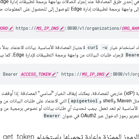
 برمجة تطبيقات إدارة Edge للوصول إلى للحصول على المعلومات حول مؤسستك:
ORD
 https://
MS_IP_DNS
:8080/v1/organizations/
ORG_NAM
نك استخدام خيار
-u
curl
Bear
لإجراء طلبات البيانات من واجهة برمجة التطبيقات لإدارة Edge، كما يبيِّن المثال التالي:
: Bearer 
ACCESS_TOKEN
" https://
MS_IP_DNS
:8080/v1/or
بعد تفعيل موفِّر هوية (idP) خارجي للمصادقة، يمكنك إيقاف الخيار "أساسي" المصادقة. إذ
shel و
apigeetool
 الأساسية لم تعد تعمل. يجب تحديث أي طلبات بيانات أو نصوص برمجية من و
موز الدخول عبر OAuth2 في عنوان
Bearer
موز المميّزة وإعادة تحميلها باستخدام get
token
_