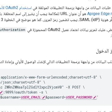
 طلبات البيانات من واجهة برمجة التطبيقات الموثقة في
استخد
Apigee Edge 
هو أن عنوان URL للمكالمة يجب أن يشير إلى اسم المن
ضح في الخطوة 3 من الإجراء أعلاه.
تمرير بيانات اعتماد عميل OAuth2 المحجوزة في
uthorization
 الدخول
البيانات من واجهة برمجة التطبيقات التالي لإنشاء الوصول الأولي وإعادة التحم
application/x-www-form-urlencoded;charset=utf-8" \

/json;charset=utf-8" \

ic ZWRnZWNsaTplZGdlY2xpc2VjcmV0" -X POST \

:9099/oauth/token -s \

d&username=
USER_EMAIL
&password=
USER_PASSWORD