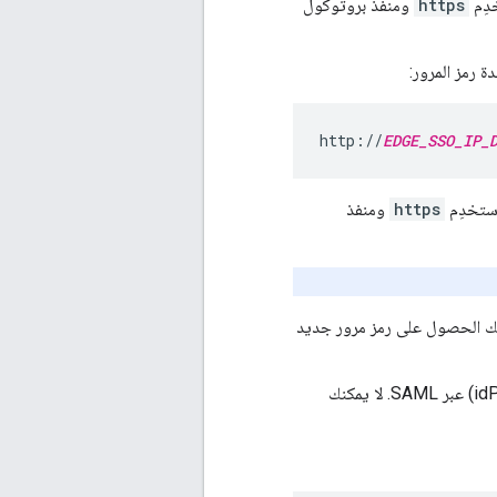
https
ومنفذ بروتوكول
http://
EDGE_SSO_IP_
https
ومنفذ
رّة واحدة يظل صالحًا إلى أن تُعيد تحميل عنوان URL هذا يمكنك الحصول على رمز مرور جديد
وتجدر الإشارة إلى أنّه لا يمكنك استخدام رمز مرور إلا عند المصادقة باستخدام موفِّر الهوية (idP) عبر SAML. لا يمكنك