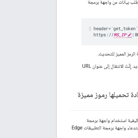
لب بيانات من واجهة برمجة
header=`get_token`
  https://
MS_IP
:8
الرمز المميز للتحديث.
برمز مرور جديد. إِنْتَ الانتقال إلى عنوان URL
ة تحميلها رموز مميزة
يفية استخدام واجهة برمجة
التطبيقات لإدارة Edge للحصول على الرموز المميّزة وإعادة تحميلها يمكنك أيضًا استخدام طلبات استدعاء واجهة برمجة التطبيقات Edge