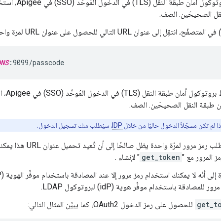
نقل (TLS) في الدخول المُوحَّد (SSO) في Apigee، استخدِم
نقل الصحيحَين. الصف.
في المتصفّح، انتقِل إلى عنوان URL التالي للحصول على عنوان URL لمرة واحدة رمز المرور:
DNS
:9099/passcode
قة النقل (TLS) في الدخول المُوحَّد (SSO) في Apigee، استخدِم
ن طبقة النقل الصحيحَين. الصف.
ا لم تكن مسجّلاً الدخول حاليًا من خلال
IDP
، سيُطلب منك تسجيل الدخول.
يعرض هذا الطلب رمز مرور لم
ز المرور مع "
get_token
" لإنشاء .
لمصادقة باستخدام موفِّر هوية (idP) لبروتوكول LDAP.
get_t
للحصول على رمز الدخول OAuth2، كما يبيِّن المثال التالي: