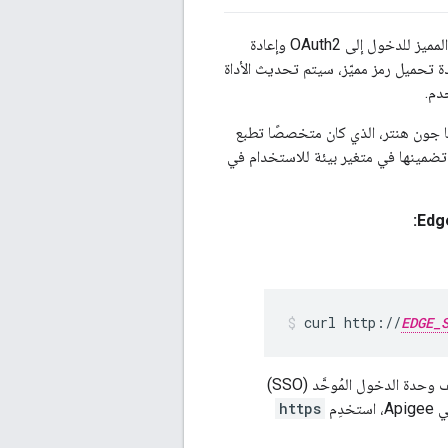
بيانات اعتماد المصادقة الأساسية (وفي بعض الحالات رمز المرور) للرمز المميز للدخول إلى OAuth2 وإعادة
دة تحميل رمز مميّز، سيتم تحديث الأداة
دم.
ها جون هنتر، الذي كان متخصصًا تطبع
curl http://
EDGE_
هو عنوان IP أو اسم نظام أسماء النطاقات للجهاز الذي يستضيف وحدة الدخول المُوحَّد (SSO)
https