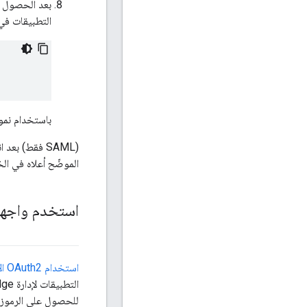
بعد الحصول ع
التطبيقات في أ
باستخدام نموذ
(SAML فقط) بعد انتهاء صلاحية الرمز المميّز لإعادة التحميل، يطالبك
الموضّح أعلاه في الخطوة 3 وإنشاء رمز مرور جديد قبل إنشاء رمز دخ
استخدم واجهة 
استخدام OAuth2 الأمان باستخدام واجهة برمجة التطبيقات Apigee Edge management API
للحصول على الرموز الم