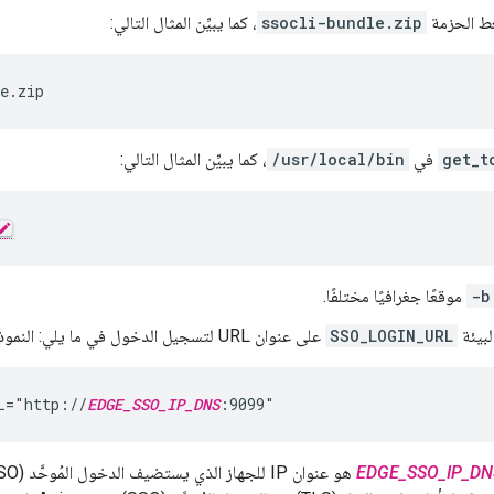
ط الحزمة
ssocli-bundle.zip
، كما يبيِّن المثال التالي:
e.zip
get_t
في
/usr/local/bin
، كما يبيِّن المثال التالي:
-b
موقعًا جغرافيًا مختلفًا.
لبيئة
SSO_LOGIN_URL
على عنوان URL لتسجيل الدخول في ما يلي: النموذج:
L="http://
EDGE_SSO_IP_DNS
:9099"
EDGE_SSO_IP_DN