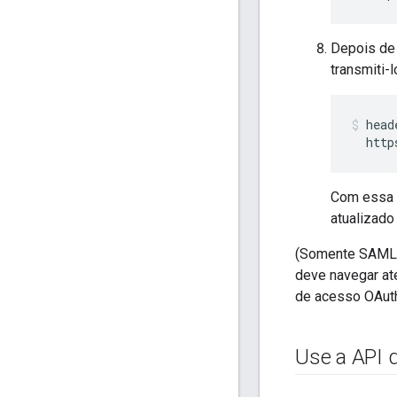
Depois de 
transmiti-
head
  http
Com essa f
atualizado
(Somente SAML) 
deve navegar at
de acesso OAut
Use a API d