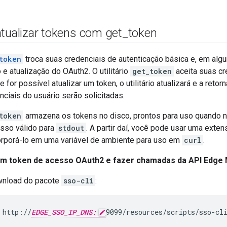
atualizar tokens com get
_
token
token
troca suas credenciais de autenticação básica e, em alg
e atualização do OAuth2. O utilitário
get_token
aceita suas cr
 for possível atualizar um token, o utilitário atualizará e a retor
enciais do usuário serão solicitadas.
token
armazena os tokens no disco, prontos para uso quando 
sso válido para
stdout
. A partir daí, você pode usar uma ext
rporá-lo em uma variável de ambiente para uso em
curl
.
um token de acesso OAuth2 e fazer chamadas da API Edge
wnload do pacote
sso-cli
:
 http://
EDGE_SSO_IP_DNS:
9099/resources/scripts/sso-cl