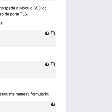
 hospeda o Módulo SSO da
o da porta TLS.
r:
eguinte maneira formulário: