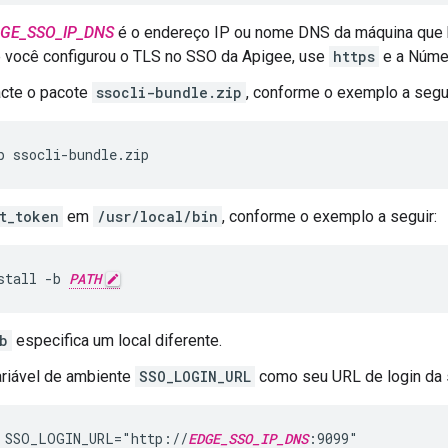
GE_SSO_IP_DNS
é o endereço IP ou nome DNS da máquina que
 você configurou o TLS no SSO da Apigee, use
https
e a Númer
cte o pacote
ssocli-bundle.zip
, conforme o exemplo a segui
p ssocli-bundle.zip
t_token
em
/usr/local/bin
, conforme o exemplo a seguir:
stall -b 
PATH
b
especifica um local diferente.
ariável de ambiente
SSO_LOGIN_URL
como seu URL de login da s
 SSO_LOGIN_URL="http://
EDGE_SSO_IP_DNS
:9099"