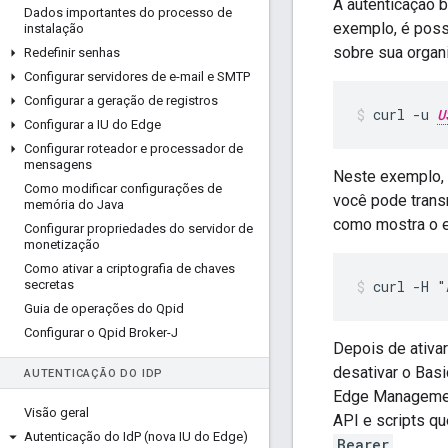
A autenticação 
Dados importantes do processo de
exemplo, é possí
instalação
sobre sua organ
Redefinir senhas
Configurar servidores de e-mail e SMTP
Configurar a geração de registros
curl -u 
U
Configurar a IU do Edge
Configurar roteador e processador de
mensagens
Neste exemplo,
Como modificar configurações de
você pode trans
memória do Java
como mostra o e
Configurar propriedades do servidor de
monetização
Como ativar a criptografia de chaves
secretas
curl -H "
Guia de operações do Qpid
Configurar o Qpid Broker-J
Depois de ativar
desativar o Bas
AUTENTICAÇÃO DO ID
P
Edge Management
Visão geral
API e scripts q
Autenticação do Id
P (nova IU do Edge)
Bearer
.