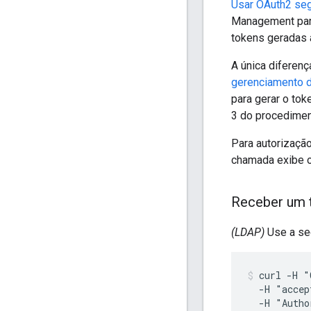
Usar OAuth2 se
Management para
tokens geradas 
A única diferen
gerenciamento 
para gerar o to
3 do procedimen
Para autorizaçã
chamada exibe o
Receber um 
(LDAP)
Use a seg
curl -H "
  -H "accep
  -H "Autho