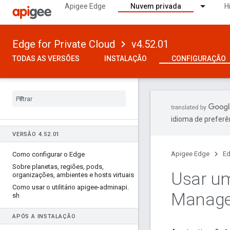
Apigee Edge
Nuvem privada
H
Edge for Private Cloud
v4.52.01
TODAS AS VERSÕES
INSTALAÇÃO
CONFIGURAÇÃO
idioma de preferê
VERSÃO 4
.
52
.
01
Apigee Edge
Ed
Como configurar o Edge
Sobre planetas
,
regiões
,
pods
,
Usar um
organizações
,
ambientes e hosts virtuais
Como usar o utilitário apigee-adminapi
.
Manag
sh
APÓS A INSTALAÇÃO