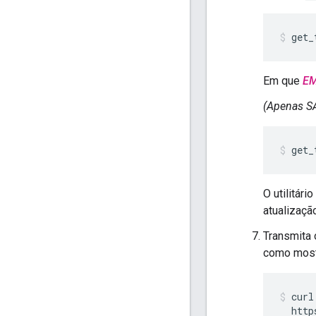
get_
Em que
EM
(Apenas S
get_
O utilitário
atualizaç
Transmita
como most
curl
  http