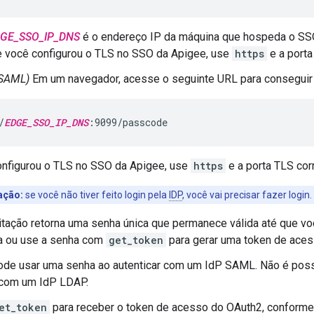
GE_SSO_IP_DNS
é o endereço IP da máquina que hospeda o SS
e você configurou o TLS no SSO da Apigee, use
https
e a porta
 SAML)
Em um navegador, acesse o seguinte URL para conseguir
/
EDGE_SSO_IP_DNS
:9099/passcode
onfigurou o TLS no SSO da Apigee, use
https
e a porta TLS cor
ação:
se você não tiver feito login pela
IDP
, você vai precisar fazer login.
itação retorna uma senha única que permanece válida até que vo
a ou use a senha com
get_token
para gerar uma token de aces
ode usar uma senha ao autenticar com um IdP SAML. Não é poss
 com um IdP LDAP.
et_token
para receber o token de acesso do OAuth2, conforme