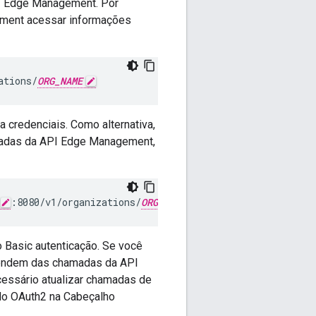
PI Edge Management. Por
ment acessar informações
ations/
ORG_NAME
a credenciais. Como alternativa,
madas da API Edge Management,
:8080/v1/organizations/
ORG_NAME
o Basic autenticação. Se você
endem das chamadas da API
essário atualizar chamadas de
 do OAuth2 na Cabeçalho