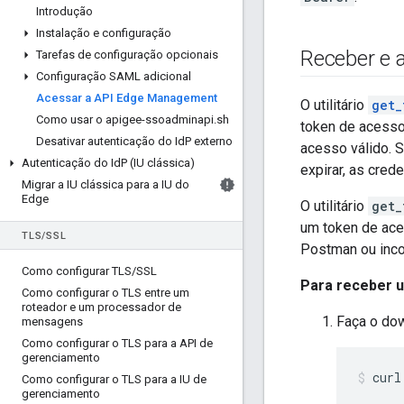
Introdução
Instalação e configuração
Receber e 
Tarefas de configuração opcionais
Configuração SAML adicional
Acessar a API Edge Management
O utilitário
get_
Como usar o apigee-ssoadminapi
.
sh
token de acesso 
Desativar autenticação do Id
P externo
acesso válido. Se
Autenticação do Id
P (IU clássica)
expirar, as cred
Migrar a IU clássica para a IU do
Edge
O utilitário
get_
um token de ace
TLS
/
SSL
Postman ou inco
Como configurar TLS
/
SSL
Para receber 
Como configurar o TLS entre um
roteador e um processador de
Faça o do
mensagens
Como configurar o TLS para a API de
gerenciamento
curl
Como configurar o TLS para a IU de
gerenciamento