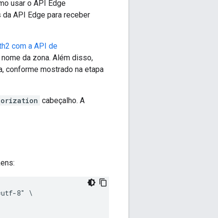
mo usar o API Edge
 da API Edge para receber
th2 com a API de
 nome da zona. Além disso,
ha, conforme mostrado na etapa
horization
cabeçalho. A
kens:
utf-8" \
