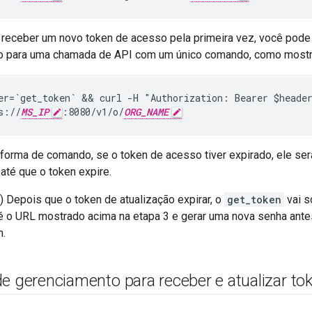
receber um novo token de acesso pela primeira vez, você pode
lo para uma chamada de API com um único comando, como mostr
er=`get_token` && curl -H "Authorization: Bearer $header
s://
MS_IP
:8080/v1/o/
ORG_NAME
orma de comando, se o token de acesso tiver expirado, ele se
 até que o token expire.
Depois que o token de atualização expirar, o
get_token
vai s
é o URL mostrado acima na etapa 3 e gerar uma nova senha ante
h.
e gerenciamento para receber e atualizar to