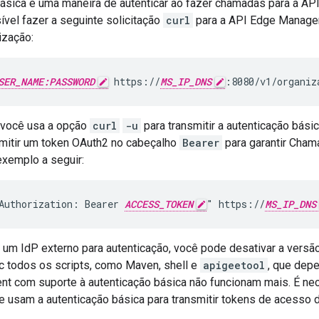
básica é uma maneira de autenticar ao fazer chamadas para a A
vel fazer a seguinte solicitação
curl
para a API Edge Manage
ização:
SER_NAME:PASSWORD
 https://
MS_IP_DNS
:8080/v1/organiz
 você usa a opção
curl
-u
para transmitir a autenticação básic
mitir um token OAuth2 no cabeçalho
Bearer
para garantir Cha
xemplo a seguir:
Authorization: Bearer 
ACCESS_TOKEN
" https://
MS_IP_DNS
 um IdP externo para autenticação, você pode desativar a versã
ic todos os scripts, como Maven, shell e
apigeetool
, que dep
 com suporte à autenticação básica não funcionam mais. É nec
ue usam a autenticação básica para transmitir tokens de acesso