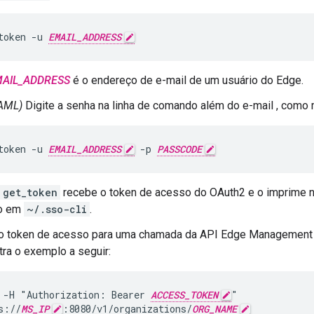
token -u 
EMAIL_ADDRESS
AIL_ADDRESS
é o endereço de e-mail de um usuário do Edge.
AML)
Digite a senha na linha de comando além do e-mail , como 
token -u 
EMAIL_ADDRESS
 -p 
PASSCODE
get_token
recebe o token de acesso do OAuth2 e o imprime na
ão em
~/.sso-cli
.
 o token de acesso para uma chamada da API Edge Managemen
ra o exemplo a seguir:
 -H "Authorization: Bearer 
ACCESS_TOKEN
"

s://
MS_IP
:8080/v1/organizations/
ORG_NAME