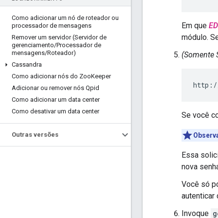
Como adicionar um nó de roteador ou
Em que
ED
processador de mensagens
módulo. S
Remover um servidor (Servidor de
gerenciamento
/
Processador de
mensagens
/
Roteador)
(Somente
Cassandra
Como adicionar nós do Zoo
Keeper
http:/
Adicionar ou remover nós Qpid
Como adicionar um data center
Como desativar um data center
Se você c
Outras versões
Observ
Essa solic
nova senh
Você só p
autenticar
Invoque
g