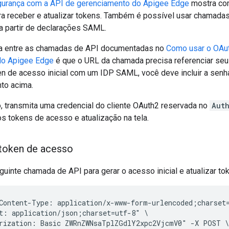
gurança com a API de gerenciamento do Apigee Edge
mostra co
 receber e atualizar tokens. Também é possível usar chamadas
a partir de declarações SAML.
ça entre as chamadas de API documentadas no
Como usar o OAu
do Apigee Edge
é que o URL da chamada precisa referenciar seu
ken de acesso inicial com um IDP SAML, você deve incluir a sen
to acima.
o, transmita uma credencial do cliente OAuth2 reservada no
Aut
s tokens de acesso e atualização na tela.
token de acesso
uinte chamada de API para gerar o acesso inicial e atualizar to
Content-Type: application/x-www-form-urlencoded;charset=
t: application/json;charset=utf-8" \

rization: Basic ZWRnZWNsaTplZGdlY2xpc2VjcmV0" -X POST \
