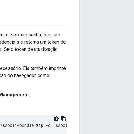
uns casos, um senha) para um
edenciais e retorna um token de
na. Se o token de atualização
necessário. Ela também imprime
ensão do navegador, como
 Management:
i/ssocli-bundle.zip -o "ssocli-bundle.zip"