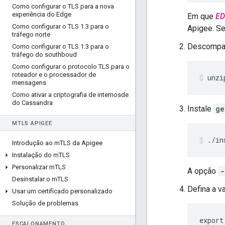
Como configurar o TLS para a nova
experiência do Edge
Em que
ED
Como configurar o TLS 1
.
3 para o
Apigee. Se
tráfego norte
Descompa
Como configurar o TLS 1
.
3 para o
tráfego do southboud
Como configurar o protocolo TLS para o
roteador e o processador de
unzi
mensagens
Como ativar a criptografia de internosde
do Cassandra
Instale
ge
M
TLS APIGEE
./in
Introdução ao m
TLS da Apigee
Instalação do m
TLS
Personalizar m
TLS
A opção
-
Desinstalar o m
TLS
Defina a v
Usar um certificado personalizado
Solução de problemas
export
ESCALONAMENTO