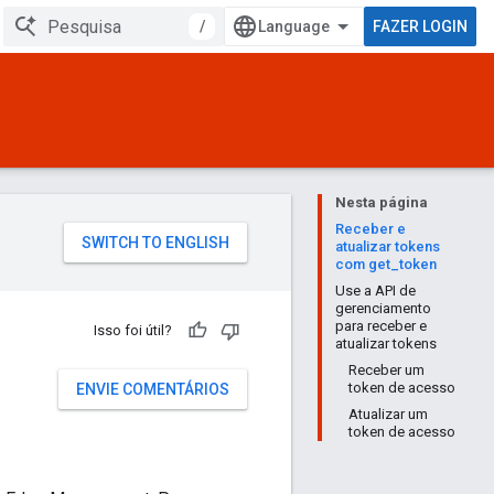
/
FAZER LOGIN
Nesta página
Receber e
atualizar tokens
com get_token
Use a API de
gerenciamento
para receber e
Isso foi útil?
atualizar tokens
Receber um
token de acesso
ENVIE COMENTÁRIOS
Atualizar um
token de acesso