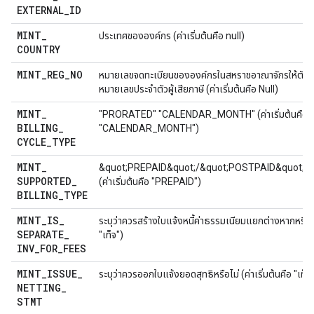
EXTERNAL
_
ID
MINT
_
ประเทศขององค์กร (ค่าเริ่มต้นคือ null)
COUNTRY
MINT
_
REG
_
NO
หมายเลขจดทะเบียนขององค์กรในสหราชอาณาจักรให้ตัวเล
หมายเลขประจำตัวผู้เสียภาษี (ค่าเริ่มต้นคือ Null)
MINT
_
"PRORATED" "CALENDAR_MONTH" (ค่าเริ่มต้นคือ
BILLING
_
"CALENDAR_MONTH")
CYCLE
_
TYPE
MINT
_
&quot;PREPAID&quot;/&quot;POSTPAID&quot;/
SUPPORTED
_
(ค่าเริ่มต้นคือ "PREPAID")
BILLING
_
TYPE
MINT
_
IS
_
ระบุว่าควรสร้างใบแจ้งหนี้ค่าธรรมเนียมแยกต่างหากหรือไม่
SEPARATE
_
"เท็จ")
INV
_
FOR
_
FEES
MINT
_
ISSUE
_
ระบุว่าควรออกใบแจ้งยอดสุทธิหรือไม่ (ค่าเริ่มต้นคือ "เท็จ
NETTING
_
STMT