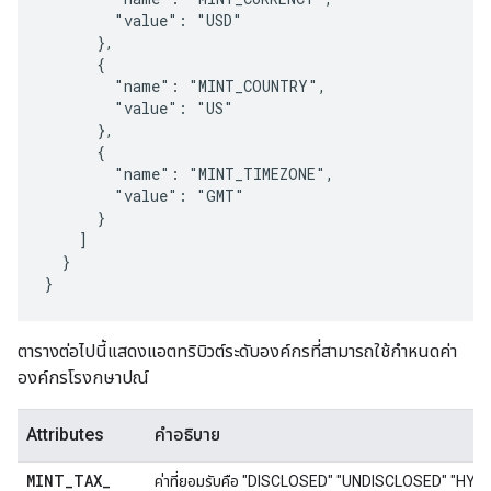
        "value": "USD"

      },

      {

        "name": "MINT_COUNTRY",

        "value": "US"

      },

      {

        "name": "MINT_TIMEZONE",

        "value": "GMT"

      }

    ]

  }

}
ตารางต่อไปนี้แสดงแอตทริบิวต์ระดับองค์กรที่สามารถใช้กำหนดค่า
องค์กรโรงกษาปณ์
Attributes
คำอธิบาย
MINT
_
TAX
_
ค่าที่ยอมรับคือ "DISCLOSED" "UNDISCLOSED" "HYBRID"