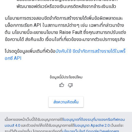
พัฒนาซอฟต์แวร์หรือวงเงินเครดิตหลังจากชำระเงินแล้ว
นโยบายการตรวจสอบขีดจำกัดการสร้างรายได้เพิ่มข้อผิดพลาดและ
บล็อกการเรียก API ในสถานการณ์ต่างๆ เช่น เฉพาะที่กล่าวมาข้าง
ต้น นโยบายนี้จะขยายนโยบาย Raise Fault ซึ่งคุณสามารถปรับแต่ง
ข้อความได้ ส่งคืนแล้ว เงื่อนไขที่เกี่ยวข้องจะมาจากตัวแปรทางธุรกิจ
โปรดดูข้อมูลเพิ่มเติมที่หัวข้อ
บังคับใช้ ขีดจำกัดการสร้างรายได้ในพร็
อกซี API
ข้อมูลนี้มีประโยชน์ไหม
ส่งความคิดเห็น
เนื้อหาของหน้าเว็บนี้ได้รับอนุญาตภายใต้
ใบอนุญาตที่ต้องระบุที่มาของครีเอทีฟคอม
มอนส์ 4.0
และตัวอย่างโค้ดได้รับอนุญาตภายใต้
ใบอนุญาต Apache 2.0
เว้นแต่จะ
ระบุไว้เป็นอย่างอื่น โปรดดูรายละเอียดที่
นโยบายเว็บไซต์ Google Developers