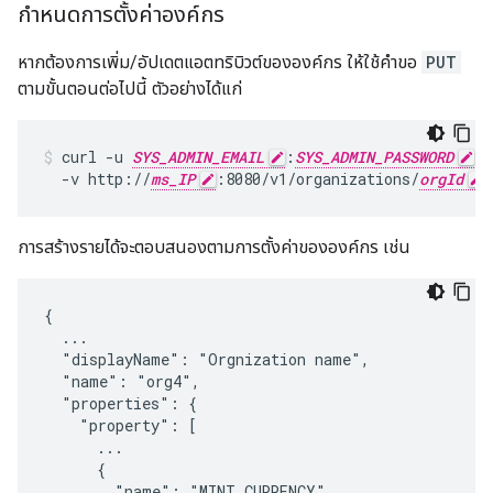
กำหนดการตั้งค่าองค์กร
หากต้องการเพิ่ม/อัปเดตแอตทริบิวต์ขององค์กร ให้ใช้คำขอ
PUT
ตามขั้นตอนต่อไปนี้ ตัวอย่างได้แก่
curl -u 
SYS_ADMIN_EMAIL
:
SYS_ADMIN_PASSWORD
 \

  -v http://
ms_IP
:8080/v1/organizations/
orgId
การสร้างรายได้จะตอบสนองตามการตั้งค่าขององค์กร เช่น
{

  ...

  "displayName": "Orgnization name",

  "name": "org4",

  "properties": {

    "property": [

      ...

      {

        "name": "MINT_CURRENCY",
