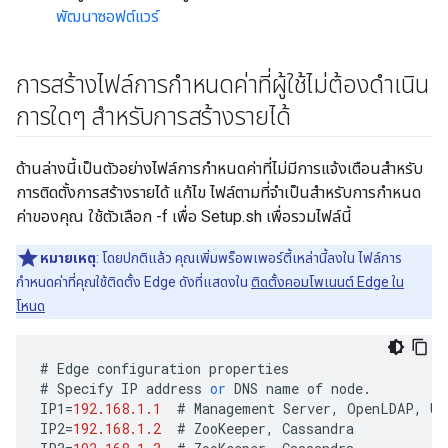
พัฒนาซอฟต์แวร์
การสร้างไฟล์การกำหนดค่าที่ผู้ใช้ไม่ต้องดำเนิน
การใดๆ สำหรับการสร้างรายได้
ด้านล่างนี้เป็นตัวอย่างไฟล์การกำหนดค่าที่ไม่มีการแจ้งเตือนสำหรับ
การติดตั้งการสร้างรายได้ แก้ไข ไฟล์ตามที่จำเป็นสำหรับการกำหนด
ค่าของคุณ ใช้ตัวเลือก -f เพื่อ Setup.sh เพื่อรวมไฟล์นี้
หมายเหตุ
: โดยปกติแล้ว คุณเพิ่มพร็อพเพอร์ตี้เหล่านี้ลงใน ไฟล์การ
กำหนดค่าที่คุณใช้ติดตั้ง Edge ดังที่แสดงใน
ติดตั้งคอมโพเนนต์ Edge ใน
โหนด
#
Edge
configuration
properties
#
Specify
IP
address
or
DNS
name
of
node
.
IP1
=
192.168.1.1
#
Management
Server
,
OpenLDAP
,
UI
IP2
=
192.168.1.2
#
ZooKeeper
,
Cassandra