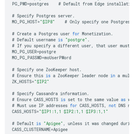
PG_PWD
=
postgres
#
Default
from
Edge
installatio
#
Specify
Postgres
server
.
MO_PG_HOST
=
"$IP8"
#
Only
specify
one
Postgres
#
Create
a
Postgres
user
for
Monetization
.
#
Default
username
is
"postgre"
.
#
If
you
specify
a
different
user
,
that
user
must
MO_PG_USER
=
postgre
MO_PG_PASSWD
=
moUserPWord
#
Specify
one
ZooKeeper
host
.
#
Ensure
this
is
a
ZooKeeper
leader
node
in
a
mult
ZK_HOSTS
=
"$IP2"
#
Specify
Cassandra
information
.
#
Ensure
CASS_HOSTS
is
set
to
the
same
value
as
wh
#
Must
use
IP
addresses
for
CASS_HOSTS
,
not
DNS
na
CASS_HOSTS
=
"$IP1:1,1 $IP2:1,1 $IP3:1,1"
#
Default
is
"Apigee"
,
unless
it
was
changed
durin
CASS_CLUSTERNAME
=
Apigee