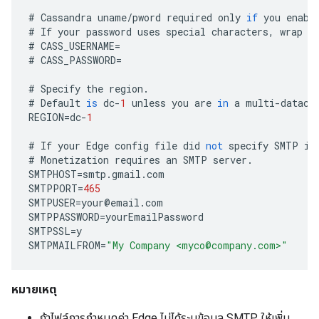
#
Cassandra
uname
/
pword
required
only
if
you
enabl
#
If
your
password
uses
special
characters
,
wrap
i
#
CASS_USERNAME
=
#
CASS_PASSWORD
=
#
Specify
the
region
.
#
Default
is
dc
-
1
unless
you
are
in
a
multi
-
datace
REGION
=
dc
-
1
#
If
your
Edge
config
file
did
not
specify
SMTP
in
#
Monetization
requires
an
SMTP
server
.
SMTPHOST
=
smtp
.
gmail
.
com
SMTPPORT
=
465
SMTPUSER
=
your
@
email
.
com
SMTPPASSWORD
=
yourEmailPassword
SMTPSSL
=
y
SMTPMAILFROM
=
"My Company <myco@company.com>"
หมายเหตุ
ถ้าไฟล์การกำหนดค่า Edge ไม่ได้ระบุข้อมูล SMTP ให้เพิ่ม