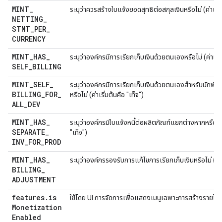
MINT
_
ระบุว่าควรสร้างใบแจ้งยอดสุทธิต่อสกุลเงินหรือไม่ (ค่าเริ่ม
NETTING
_
STMT
_
PER
_
CURRENCY
MINT
_
HAS
_
ระบุว่าองค์กรมีการเรียกเก็บเงินด้วยตนเองหรือไม่ (ค่าเริ่ม
SELF
_
BILLING
MINT
_
SELF
_
ระบุว่าองค์กรมีการเรียกเก็บเงินด้วยตนเองสำหรับนักพ
BILLING
_
FOR
_
หรือไม่ (ค่าเริ่มต้นคือ "เท็จ")
ALL
_
DEV
MINT
_
HAS
_
ระบุว่าองค์กรมีใบแจ้งหนี้ต่อผลิตภัณฑ์แยกต่างหากหรือไม่ 
SEPARATE
_
"เท็จ")
INV
_
FOR
_
PROD
MINT
_
HAS
_
ระบุว่าองค์กรรองรับการแก้ไขการเรียกเก็บเงินหรือไม่ (ค่าเ
BILLING
_
ADJUSTMENT
features
.
is
ใช้โดย UI การจัดการเพื่อแสดงเมนูเฉพาะการสร้างรายได้ (ค่
Monetization
Enabled