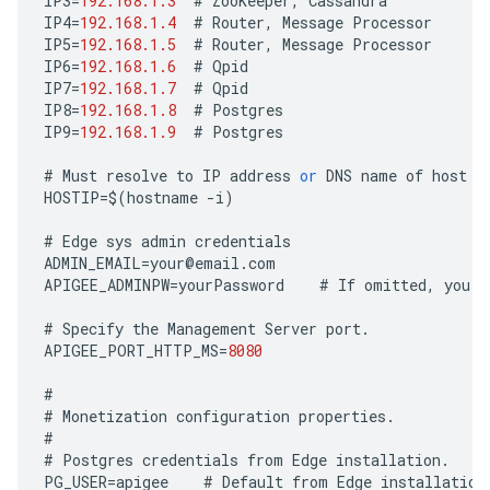
IP3
=
192.168.1.3
#
ZooKeeper
,
Cassandra
IP4
=
192.168.1.4
#
Router
,
Message
Processor
IP5
=
192.168.1.5
#
Router
,
Message
Processor
IP6
=
192.168.1.6
#
Qpid
IP7
=
192.168.1.7
#
Qpid
IP8
=
192.168.1.8
#
Postgres
IP9
=
192.168.1.9
#
Postgres
#
Must
resolve
to
IP
address
or
DNS
name
of
host
-
HOSTIP
=
$
(
hostname
-
i
)
#
Edge
sys
admin
credentials
ADMIN_EMAIL
=
your
@
email
.
com
APIGEE_ADMINPW
=
yourPassword
#
If
omitted
,
you
a
#
Specify
the
Management
Server
port
.
APIGEE_PORT_HTTP_MS
=
8080
#
#
Monetization
configuration
properties
.
#
#
Postgres
credentials
from
Edge
installation
.
PG_USER
=
apigee
#
Default
from
Edge
installation