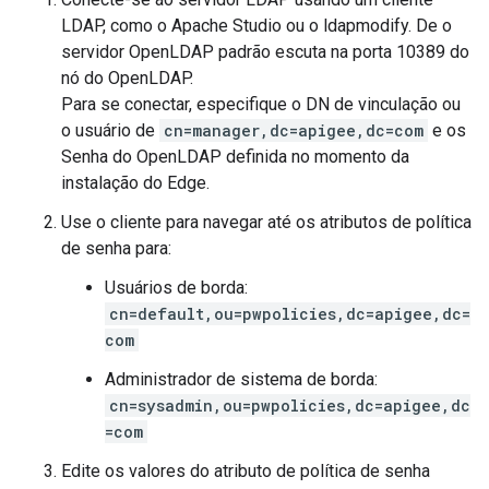
LDAP, como o Apache Studio ou o ldapmodify. De o
servidor OpenLDAP padrão escuta na porta 10389 do
nó do OpenLDAP.
Para se conectar, especifique o DN de vinculação ou
o usuário de
cn=manager,dc=apigee,dc=com
e os
Senha do OpenLDAP definida no momento da
instalação do Edge.
Use o cliente para navegar até os atributos de política
de senha para:
Usuários de borda:
cn=default,ou=pwpolicies,dc=apigee,dc=
com
Administrador de sistema de borda:
cn=sysadmin,ou=pwpolicies,dc=apigee,dc
=com
Edite os valores do atributo de política de senha