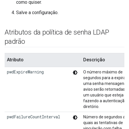
como quiser.
Salve a configuração.
Atributos da política de senha LDAP
padrão
Atributo
Descrição
pwdExpireWarning
O número máximo de
segundos para a expiraç
uma senha mensagens 
aviso serão retornadas p
um usuário que esteja
fazendo a autenticação 
diretório.
pwdFailureCountInterval
Número de segundos apó
quais as tentativas de
vinculação com falha