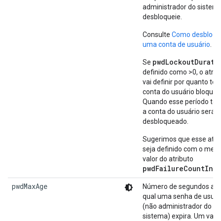
administrador do sistem
desbloqueie.
Consulte
Como desbloqu
uma conta de usuário
.
pwdLockoutDurati
Se
definido como >0, o atrib
vai definir por quanto te
conta do usuário bloquea
Quando esse período ter
a conta do usuário será
desbloqueado.
Sugerimos que esse atri
seja definido com o me
valor do atributo
pwdFailureCountInte
pwdMaxAge
Número de segundos apó
qual uma senha de usuár
(não administrador do
sistema) expira. Um valor