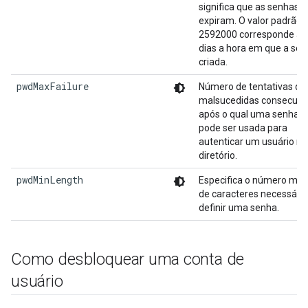
significa que as senhas 
expiram. O valor padrão 
2592000 corresponde a 
dias a hora em que a sen
criada.
pwdMaxFailure
Número de tentativas de 
malsucedidas consecuti
após o qual uma senha 
pode ser usada para
autenticar um usuário no
diretório.
pwdMinLength
Especifica o número mín
de caracteres necessário
definir uma senha.
Como desbloquear uma conta de
usuário