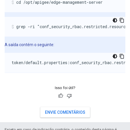
cd /opt/apigee/edge-management-server
grep -ri "conf_security_rbac.restricted.resource
A saída contém o seguinte:
token/default.properties:conf_security_rbac.restri
Isso foi útil?
ENVIE COMENTÁRIOS
Exceto em caso de indicação contrária, o conteúdo desta página é