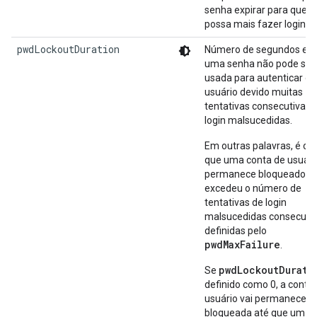
senha expirar para que e
possa mais fazer login.
pwdLockoutDuration
Número de segundos em
uma senha não pode ser
usada para autenticar o
usuário devido muitas
tentativas consecutivas 
login malsucedidas.
Em outras palavras, é o 
que uma conta de usuári
permanece bloqueado p
excedeu o número de
tentativas de login
malsucedidas consecuti
definidas pelo
pwdMaxFailure
.
pwdLockoutDurati
Se
definido como 0, a conta
usuário vai permanecer
bloqueada até que um