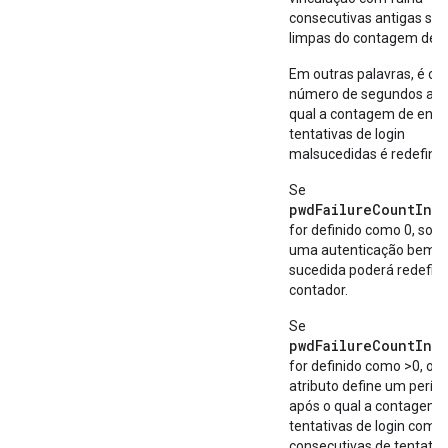
consecutivas antigas são
limpas do contagem de f
Em outras palavras, é o
número de segundos apó
qual a contagem de entr
tentativas de login
malsucedidas é redefinid
Se
pwdFailureCountInte
for definido como 0, so
uma autenticação bem-
sucedida poderá redefini
contador.
Se
pwdFailureCountInte
for definido como >0, o
atributo define um perío
após o qual a contagem 
tentativas de login com f
consecutivas de tentativ