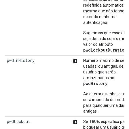
redefinida automaticame
mesmo que não tenha
ocorrido nenhuma
autenticação.
Sugerimos que esse atri
seja definido com o me
valor do atributo
pwdLockoutDuration
.
pwdInHistory
Número máximo de senh
usadas, ou antigas, de u
usuário que serão
armazenadas no
pwdHistory
.
Ao alterar a senha, o usu
será impedido de mudá-l
para qualquer uma das 
antigas.
pwdLockout
TRUE
Se
, especifica para
bloquear um usuário qua