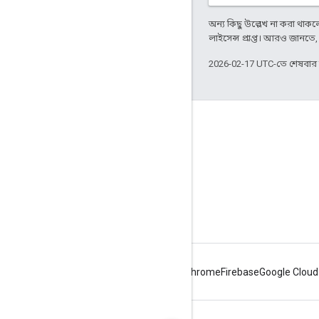
অন্য কিছু উল্লেখ না করা থাকলে,
লাইসেন্স প্রাপ্ত। আরও জানতে
2026-02-17 UTC-তে শেষবা
Apigee সম্পর্কে
We're part of Google
ইভেন্টগুলি
পার্টনার
ই-বুক ও ওয়েবকাস্ট
Android
Chrome
Firebase
Google Cloud