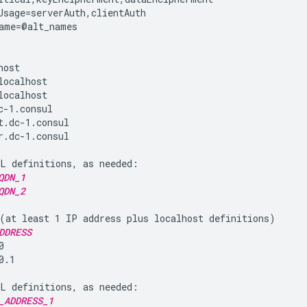
Usage=serverAuth,clientAuth

ame=@alt_names

ost

localhost

localhost

c-1.consul

t.dc-1.consul

r.dc-1.consul

L definitions, as needed:

QDN_1
QDN_2
(at least 1 IP address plus localhost definitions)

DDRESS


.1

L definitions, as needed:

_ADDRESS_1