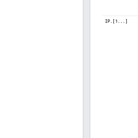
IP
.
[1
.
.
.
]