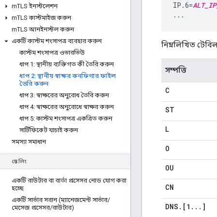
IP.6=
ALT_IP
m
TLS ইনস্টলেশন
...
m
TLS কাস্টমাইজ করুন
m
TLS আনইনস্টল করুন
একটি কাস্টম শংসাপত্র ব্যবহার করুন
নিম্নলিখিত টেবিল
কাস্টম শংসাপত্র ওভারভিউ
ধাপ 1: স্থানীয় ব্যক্তিগত কী তৈরি করুন
সম্পত্তি
ধাপ 2: স্থানীয় স্বাক্ষর কনফিগার ফাইল
তৈরি করুন
C
ধাপ 3: স্বাক্ষরের অনুরোধ তৈরি করুন
ধাপ 4: স্বাক্ষরের অনুরোধে স্বাক্ষর করুন
ST
ধাপ 5: কাস্টম শংসাপত্র একত্রিত করুন
L
সার্টিফিকেট যাচাই করুন
সমস্যা সমাধান
O
স্কেলিং
OU
একটি রাউটার বা বার্তা প্রসেসর নোড যোগ করা
CN
হচ্ছে
একটি সার্ভার সরান (ম্যানেজমেন্ট সার্ভার
/
DNS
.
[1
.
.
.
]
মেসেজ প্রসেসর
/
রাউটার)