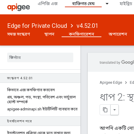
এপিজি এজ
ব্যক্তিগত মেঘ
হাইব্রিড
Edge for Private Cloud
v4.52.01
সমস্ত সংস্করণ
স্থাপন
কনফিগারেশন
অপারেশন
সংস্করণ 4
.
52
.
01
Apigee Edge
Ed
কিভাবে এজ কনফিগার করবেন
ধাপ 2: স
গ্রহ
,
অঞ্চল
,
পড
,
সংস্থা
,
পরিবেশ এবং ভার্চুয়াল
হোস্ট সম্পর্কে
apigee-adminapi
.
sh ইউটিলিটি ব্যবহার করে
ইনস্টলেশন পরে
আপনি একটি নোডের
ইনস্টলেশন প্রক্রিয়া থেকে মনে রাখার জন্য