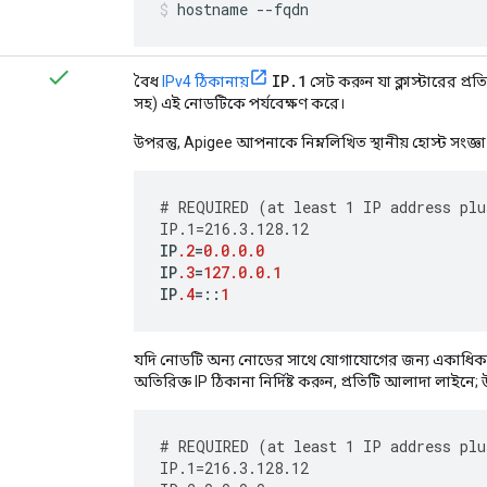
hostname --fqdn
IP.1
বৈধ
IPv4 ঠিকানায়
সেট করুন যা ক্লাস্টারের প্রতিট
সহ) এই নোডটিকে পর্যবেক্ষণ করে।
উপরন্তু, Apigee আপনাকে নিম্নলিখিত স্থানীয় হোস্ট সংজ্ঞা 
#
REQUIRED
(
at
least
1
IP
address
plu
IP
.1
=
216.3.128.12
IP
.2
=
0.0.0.0
IP
.3
=
127.0.0.1
IP
.4
=
::
1
যদি নোডটি অন্য নোডের সাথে যোগাযোগের জন্য একাধিক I
অতিরিক্ত IP ঠিকানা নির্দিষ্ট করুন, প্রতিটি আলাদা লাইনে;
#
REQUIRED
(
at
least
1
IP
address
plu
IP
.1
=
216.3.128.12