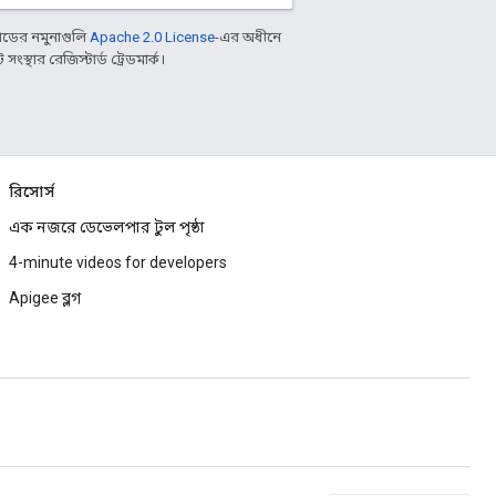
ডের নমুনাগুলি
Apache 2.0 License
-এর অধীনে
্থার রেজিস্টার্ড ট্রেডমার্ক।
রিসোর্স
এক নজরে ডেভেলপার টুল পৃষ্ঠা
4-minute videos for developers
Apigee ব্লগ