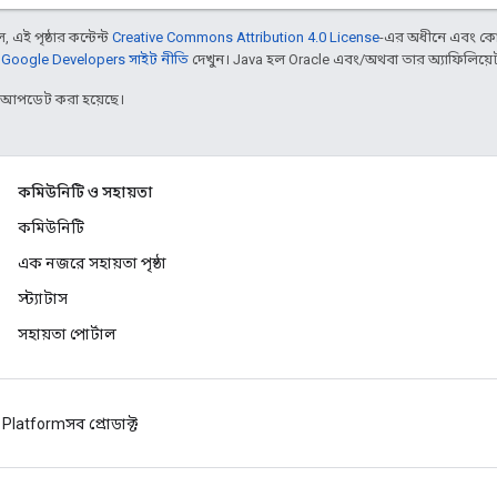
 এই পৃষ্ঠার কন্টেন্ট
Creative Commons Attribution 4.0 License
-এর অধীনে এবং কো
,
Google Developers সাইট নীতি
দেখুন। Java হল Oracle এবং/অথবা তার অ্যাফিলিয়েট সংস
র আপডেট করা হয়েছে।
কমিউনিটি ও সহায়তা
কমিউনিটি
এক নজরে সহায়তা পৃষ্ঠা
স্ট্যাটাস
সহায়তা পোর্টাল
 Platform
সব প্রোডাক্ট