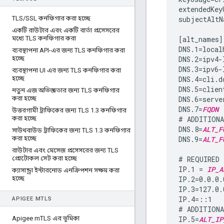
extendedKey
TLS
/
SSL কনফিগার করা হচ্ছে
subjectAltN
একটি রাউটার এবং একটি বার্তা প্রসেসরের
মধ্যে TLS কনফিগার করা
[alt_names]

DNS.1=localh
ব্যবস্থাপনা API-এর জন্য TLS কনফিগার করা
হচ্ছে
DNS.2=ipv4-
DNS.3=ipv6-
ব্যবস্থাপনা UI এর জন্য TLS কনফিগার করা
হচ্ছে
DNS.4=cli.d
DNS.5=clien
নতুন এজ অভিজ্ঞতার জন্য TLS কনফিগার
করা হচ্ছে
DNS.6=serve
DNS.7=
FQDN
উত্তরগামী ট্রাফিকের জন্য TLS 1
.
3 কনফিগার
করা হচ্ছে
# ADDITIONA
DNS.8=
ALT_F
সাউথবাউড ট্রাফিকের জন্য TLS 1
.
3 কনফিগার
করা হচ্ছে
DNS.9=
ALT_F
রাউটার এবং মেসেজ প্রসেসরের জন্য TLS
প্রোটোকল সেট করা হচ্ছে
# REQUIRED 
IP.1 = 
IP_A
ক্যাসান্ড্রা ইন্টারনোড এনক্রিপশন সক্ষম করা
হচ্ছে
IP.2=0.0.0.0
IP.3=127.0.0
IP.4=::1

APIGEE M
TLS
# ADDITIONA
Apigee m
TLS এর ভূমিকা
IP.5=
ALT_IP