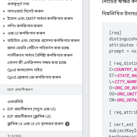
নোডের স্বাক্ষর 
গুরুত্বপূর্ণ তথ্য
পাসওয়ার্ড রিসেট করুন
নিম্নলিখিত উদাহর
ইমেল এবং SMTP সার্ভার কনফিগার করুন
লগিং কনফিগার করুন
[req]

এজ UI কনফিগার করুন
distinguish
রাউটার এবং মেসেজ প্রসেসর কনফিগার করুন
attributes 
জাভা মেমরি সেটিংস পরিবর্তন করা হচ্ছে
prompt = no

নগদীকরণ সার্ভার বৈশিষ্ট্য কনফিগার করুন
গোপন কী এনক্রিপশন সক্ষম করা হচ্ছে
[ req_disti
C=
COUNTRY_N
Qpid অপারেশন গাইড
ST=
STATE_NA
Qpid ব্রোকার-জে কনফিগার করুন
L=
CITY_NAME
O=
ORG_OR_BU
IDP প্রমাণীকরণ
OU=
ORG_UNIT
CN=
ORG_DEPA
ওভারভিউ
IDP প্রমাণীকরণ (নতুন এজ UI)
[ req_attrib
IDP প্রমাণীকরণ (ক্লাসিক UI)
ক্লাসিক UI এজ UI-তে স্থানান্তর করুন
[ cert_ext ]
subjectKeyI
keyUsage=cr
TLS
/
SSL