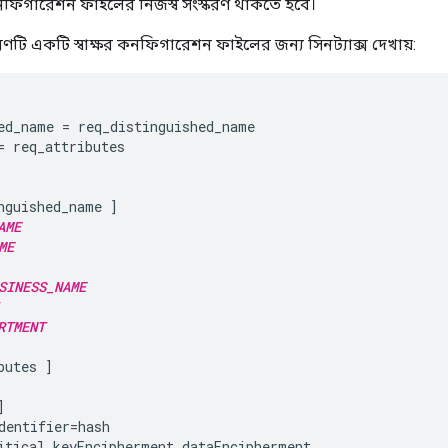
কনফিগারেশন ফাইলের নিজস্ব সংস্করণ থাকতে হবে।
ণটি একটি স্বাক্ষর কনফিগারেশন ফাইলের জন্য সিনট্যাক্স দেখায়:
ed_name = req_distinguished_name

= req_attributes

nguished_name ]

AME
ME
SINESS_NAME
RTMENT
utes ]



dentifier=hash

itical,keyEncipherment,dataEncipherment
